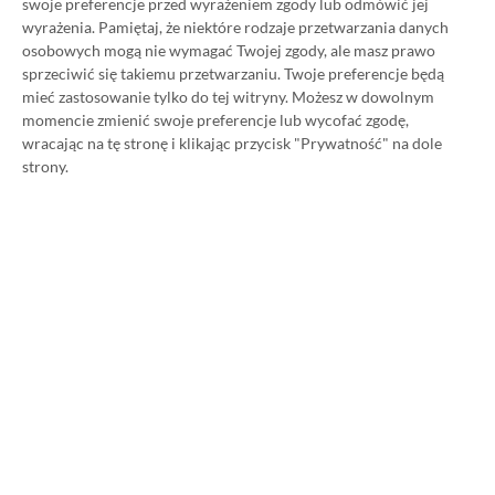
swoje preferencje przed wyrażeniem zgody lub odmówić jej
Pass Ultimate. Kup
wyrażenia.
Pamiętaj, że niektóre rodzaje przetwarzania danych
osobowych mogą nie wymagać Twojej zgody, ale masz prawo
subskrypcję nawet 80%
sprzeciwić się takiemu przetwarzaniu. Twoje preferencje będą
mieć zastosowanie tylko do tej witryny. Możesz w dowolnym
taniej!
momencie zmienić swoje preferencje lub wycofać zgodę,
wracając na tę stronę i klikając przycisk "Prywatność" na dole
strony.
Author
Kacper Kościański
SKOPIUJ LINK
SKOPIOWANO
Ost. aktualizacja:
26.06, 11:03