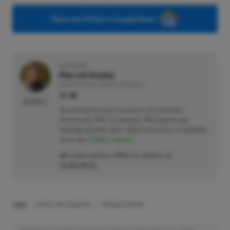
Obserwuj XGP.pl w Google News
O AUTORZE
Marcel Goska
REDAKTOR DZIAŁU NEWSY & PROMOCJE
PROFIL
Zaczął interesować się grami od momentu
otrzymania PSP na komunię. Nie faworyzuje
żadnego gatunku gier, odpali wszystko, co wpadnie
mu w oko.
Zobacz więcej...
Liczba wpisów:
1902
(w redakcji od
14.08.2023
)
TAGI:
ENTER THE GUNGEON
INSTANT GAMING