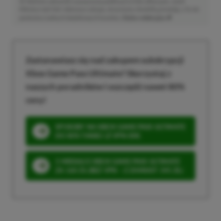
Niektóre odnośniki w powyższej publikacji to linki afiliacyjne. Jeżeli
klikniesz taki link i dokonasz zakupu, otrzymamy niewielką prowizję, a Ty nie
poniesiesz żadnych dodatkowych kosztów. |
Etyka redakcyjna
Zastanawiasz się nad zakupem subskrypcji
Xbox Game Pass Ultimate? Skorzystaj z
naszych poradników i oszczędź nawet 80%
ceny!
SPOSOBY NA XBOX GAME PASS ULTIMATE
DO 80% TANIEJ (Z VPN-EM)
3 MIESIĄCE XBOX GAME PASS ULTIMATE
ZA 160 ZŁ (BEZ VPN – Z ZAMIAST 345 ZŁ)