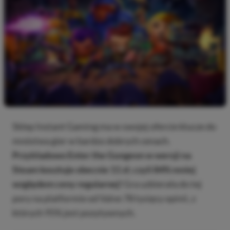
Sklep Instant Gaming ma w swojej ofercie klucze do
mnóstwa gier w bardzo dobrych cenach.
Przykładowo Enter the Gungeon w wersji na
Steam kosztuje obecnie 11 zł, czyli 84% mniej
względem ceny regularnej!
Gra uzbierała do tej
pory na platformie od Valve 78 tysięcy opinii, z
których 95% jest pozytywnych.