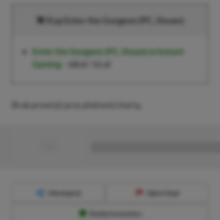
Kup Enter the Gungeon (PC, Steam)
Enter the Gungeon (PC, Steam)
w Instant
Gaming
–
68 zł
/
11 zł
Brak prowizji przy płatności kartą.
■
■■■■■■■■■■■■■■■■■
Udostępnij
Zgłoś błąd
Dodaj komentarz