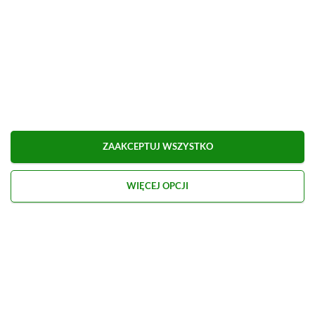
blogach, o których dzisiaj nikt już nie pamięta.
Zobacz więcej...
Liczba wpisów:
2469
(w redakcji od
02.02.2021
)
TAGI:
XBOX GAME PASS ULTIMATE
ZAAKCEPTUJ WSZYSTKO
Niektóre odnośniki w powyższej publikacji to linki afiliacyjne. Jeżeli
klikniesz taki link i dokonasz zakupu, otrzymamy niewielką prowizję, a Ty nie
poniesiesz żadnych dodatkowych kosztów. |
Etyka redakcyjna
WIĘCEJ OPCJI
Kolejną promocję przeczytasz poniżej
Strona główna
»
Promocje
Euro Truck Simulator 2 na