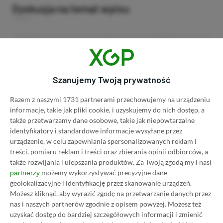
Dyskusja na temat wpisu
Prosimy o zachowanie kultury wypowiedzi. Mimo że
pozwalamy na komentowanie osobom bez konta na
platformie Disqus, to i tak zalecamy jego założenie, bo
wpisy gości często trafiają do spamu.
Szanujemy Twoją prywatność
Razem z naszymi 1731 partnerami przechowujemy na urządzeniu
informacje, takie jak pliki cookie, i uzyskujemy do nich dostęp, a
Wczytaj komentarze
także przetwarzamy dane osobowe, takie jak niepowtarzalne
identyfikatory i standardowe informacje wysyłane przez
urządzenie, w celu zapewniania spersonalizowanych reklam i
treści, pomiaru reklam i treści oraz zbierania opinii odbiorców, a
także rozwijania i ulepszania produktów.
Za Twoją zgodą my i nasi
Promowany post
możemy wykorzystywać precyzyjne dane
partnerzy
geolokalizacyjne i identyfikację przez skanowanie urządzeń.
Możesz kliknąć, aby wyrazić zgodę na przetwarzanie danych przez
Strona główna
»
Promocje
nas i naszych partnerów zgodnie z opisem powyżej. Możesz też
Poradnik na tani Xbox Game
uzyskać dostęp do bardziej szczegółowych informacji i zmienić