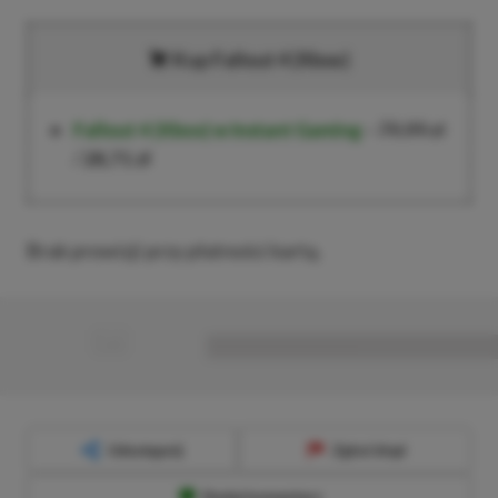
Kup Fallout 4 (Xbox)
Fallout 4
(Xbox) w Instant Gaming
–
79,99 zł
/
28,71 zł
Brak prowizji przy płatności kartą.
■
■■■■■■■■■■■■■■■■■
Udostępnij
Zgłoś błąd
Dodaj komentarz