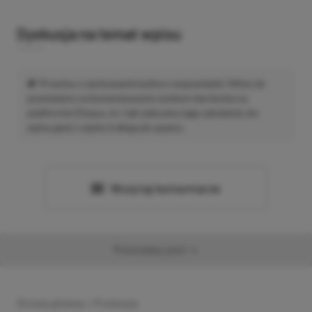
Dyskusja na temat wpisu
Prosimy o zachowanie kultury wypowiedzi. Mimo że
pozwalamy na komentowanie osobom bez konta na
platformie Disqus, to i tak zalecamy jego założenie, bo
wpisy gości często trafiają do spamu.
Wczytaj komentarze
Promowany post
Strona główna
»
Promocje