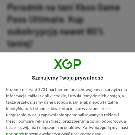
Poradnik na tani Xbox Game
Pass Ultimate. Kup
subskrypcję nawet 80%
taniej!
Author
Kacper Kościański
SKOPIUJ LINK
SKOPIOWANO
Ost. aktualizacja:
26.06, 11:03
Szanujemy Twoją prywatność
Razem z naszymi 1731 partnerami przechowujemy na urządzeniu
informacje, takie jak pliki cookie, i uzyskujemy do nich dostęp, a
także przetwarzamy dane osobowe, takie jak niepowtarzalne
identyfikatory i standardowe informacje wysyłane przez
urządzenie, w celu zapewniania spersonalizowanych reklam i
treści, pomiaru reklam i treści oraz zbierania opinii odbiorców, a
także rozwijania i ulepszania produktów.
Za Twoją zgodą my i nasi
możemy wykorzystywać precyzyjne dane
partnerzy