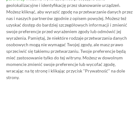
geolokalizacyjne i identyfikację przez skanowanie urządzeń.
Możesz kliknąć, aby wyrazić zgodę na przetwarzanie danych przez
nas i naszych partnerów zgodnie z opisem powyżej. Możesz też
Koszt 1 miesiąca subskrypcji Xbox Game Pass
uzyskać dostęp do bardziej szczegółowych informacji i zmienić
Ultimate w oficjalnym sklepie Microsoftu to
swoje preferencje przed wyrażeniem zgody lub odmówić jej
wyrażenia.
Pamiętaj, że niektóre rodzaje przetwarzania danych
obecnie aż 115 zł – nie ma co ukrywać, że to bardzo
osobowych mogą nie wymagać Twojej zgody, ale masz prawo
dużo. Jednak wcale nie musisz tyle płacić!
sprzeciwić się takiemu przetwarzaniu. Twoje preferencje będą
mieć zastosowanie tylko do tej witryny. Możesz w dowolnym
momencie zmienić swoje preferencje lub wycofać zgodę,
W tym poradniku, który właśnie czytasz,
wracając na tę stronę i klikając przycisk "Prywatność" na dole
pokażemy Ci, jak kupować ten abonament nawet
strony.
80% taniej
– za ok. 24-25 zł / msc zamiast 115 zł /
msc. Przedstawione w nim sposoby są w 100%
legalne i bezpieczne – pierwszą wersję tego
poradnika opublikowaliśmy w 2021 roku i od tego
czasu skorzystały z niego już dziesiątki tysięcy osób.
Oczywiście nasz poradnik na tani Xbox Game Pass
Ultimate jest regularnie aktualizowany, dzięki