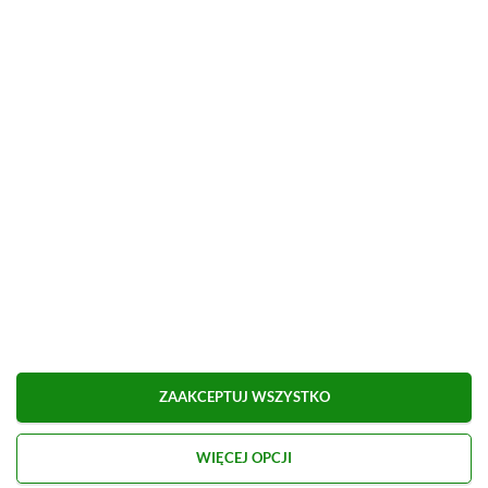
■
■■■■■■■■■■■■■■■■■
Udostępnij
Zgłoś błąd
Dodaj komentarz
Obserwuj XGP.pl w Google News
O AUTORZE
Eryk Tomaszek
ZAAKCEPTUJ WSZYSTKO
REDAKTOR DZIAŁÓW ARTYKUŁY & PROMOCJE
PROFIL
WIĘCEJ OPCJI
Pasjonat trójwymiarowych gier platformowych i