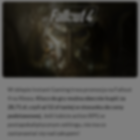
W sklepie Instant Gaming trwa promocja na Fallout
4 na Xboxa.
Klucz do gry można obecnie kupić za
28,71 zł, czyli aż 52 zł taniej w stosunku do ceny
podstawowej.
Jeśli lubicie action RPG w
postapokaliptycznym settingu, nie ma co
zastanawiać się nad zakupem!