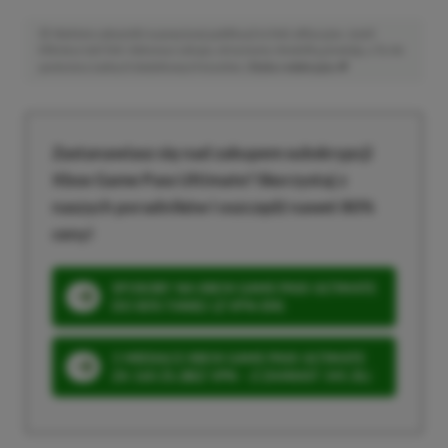
Niektóre odnośniki w powyższej publikacji to linki afiliacyjne. Jeżeli
klikniesz taki link i dokonasz zakupu, otrzymamy niewielką prowizję, a Ty nie
poniesiesz żadnych dodatkowych kosztów. |
Etyka redakcyjna
Zastanawiasz się nad zakupem subskrypcji
Xbox Game Pass Ultimate? Skorzystaj z
naszych poradników i oszczędź nawet 80%
ceny!
SPOSOBY NA XBOX GAME PASS ULTIMATE
DO 80% TANIEJ (Z VPN-EM)
3 MIESIĄCE XBOX GAME PASS ULTIMATE
ZA 160 ZŁ (BEZ VPN – Z ZAMIAST 345 ZŁ)