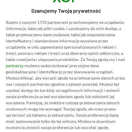
dużo. Jednak wcale nie musisz tyle płacić!
Szanujemy Twoją prywatność
W tym poradniku, który właśnie czytasz,
Razem z naszymi 1733 partnerami przechowujemy na urządzeniu
pokażemy Ci, jak kupować ten abonament nawet
informacje, takie jak pliki cookie, i uzyskujemy do nich dostęp, a
także przetwarzamy dane osobowe, takie jak niepowtarzalne
80% taniej
– za ok. 24-25 zł / msc zamiast 115 zł /
identyfikatory i standardowe informacje wysyłane przez
msc. Przedstawione w nim sposoby są w 100%
urządzenie, w celu zapewniania spersonalizowanych reklam i
legalne i bezpieczne – pierwszą wersję tego
treści, pomiaru reklam i treści oraz zbierania opinii odbiorców, a
także rozwijania i ulepszania produktów.
Za Twoją zgodą my i nasi
poradnika opublikowaliśmy w 2021 roku i od tego
możemy wykorzystywać precyzyjne dane
partnerzy
czasu skorzystały z niego już dziesiątki tysięcy osób.
geolokalizacyjne i identyfikację przez skanowanie urządzeń.
Oczywiście nasz poradnik na tani Xbox Game Pass
Możesz kliknąć, aby wyrazić zgodę na przetwarzanie danych przez
nas i naszych partnerów zgodnie z opisem powyżej. Możesz też
Ultimate jest regularnie aktualizowany, dzięki
uzyskać dostęp do bardziej szczegółowych informacji i zmienić
czemu możesz mieć pewność, że masz do czynienia z
swoje preferencje przed wyrażeniem zgody lub odmówić jej
jego najnowszą i w pełni aktualną wersję.
wyrażenia.
Pamiętaj, że niektóre rodzaje przetwarzania danych
osobowych mogą nie wymagać Twojej zgody, ale masz prawo
sprzeciwić się takiemu przetwarzaniu. Twoje preferencje będą
Zaprzyjaźnione sklepy przygotowały dla naszych
mieć zastosowanie tylko do tej witryny. Możesz w dowolnym
czytelników solidne rabaty, które w połączeniu
momencie zmienić swoje preferencje lub wycofać zgodę,