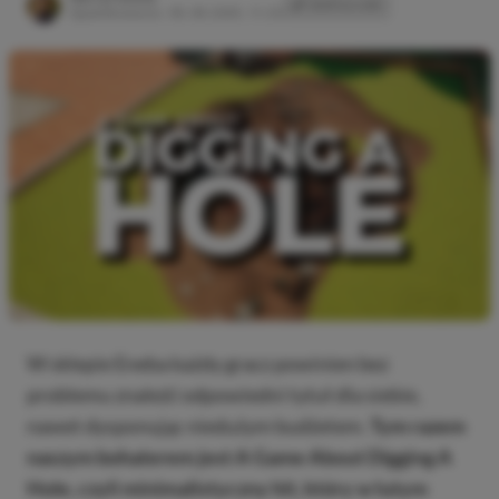
SKOPIUJ LINK
SKOPIOWANO
Opublikowano:
05.09.2025, 11:20
W sklepie Eneba każdy gracz powinien bez
problemu znaleźć odpowiedni tytuł dla siebie,
nawet dysponując niedużym budżetem.
Tym razem
naszym bohaterem jest A Game About Digging A
Hole, czyli minimalistyczny hit, który w lutym