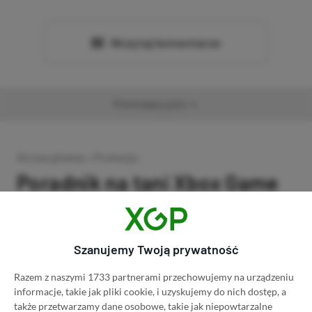
Wczytaj komentarze
Promowany post
Strona główna
»
Promocje
Poradnik na tani Xbox Game
Pass Ultimate. Kup
subskrypcję nawet 80%
Szanujemy Twoją prywatność
taniej!
Razem z naszymi 1733 partnerami przechowujemy na urządzeniu
informacje, takie jak pliki cookie, i uzyskujemy do nich dostęp, a
Author
Kacper Kościański
SKOPIUJ LINK
SKOPIOWANO
także przetwarzamy dane osobowe, takie jak niepowtarzalne
Ost. aktualizacja:
26.06, 11:03