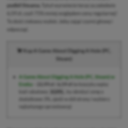
podbił Steama.
Tytuł wyrwiecie teraz za zaledwie
6,59 zł, czyli 71% mniej względem ceny regularnej!
To dość ciekawy wybór, żeby zająć czymś głowę i
odpocząć.
Kup
A Game About Digging A Hole
(PC,
Steam)
A Game About Digging A Hole
(PC, Steam)
w
Eneba
–
22,99 zł
/
6,59 zł
(w koszyku wpisz
kod rabatowy
, by obniżyć cenę o
XGPPL
dodatkowe 3%, zjedź w dół strony i wybierz
najtańszego sprzedawcę)