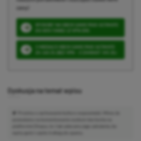
ceny!
SPOSOBY NA XBOX GAME PASS ULTIMATE
DO 80% TANIEJ (Z VPN-EM)
3 MIESIĄCE XBOX GAME PASS ULTIMATE
ZA 160 ZŁ (BEZ VPN – Z ZAMIAST 345 ZŁ)
Dyskusja na temat wpisu
Prosimy o zachowanie kultury wypowiedzi. Mimo że
pozwalamy na komentowanie osobom bez konta na
platformie Disqus, to i tak zalecamy jego założenie, bo
wpisy gości często trafiają do spamu.