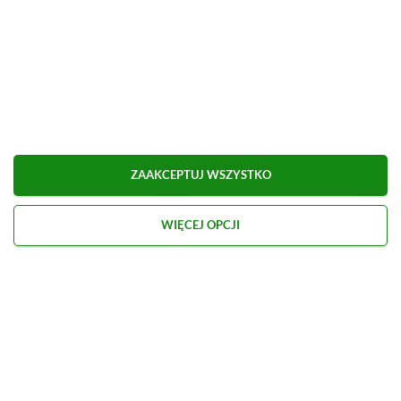
Udostępnij
Zgłoś błąd
Dodaj komentarz
Obserwuj XGP.pl w Google News
ZAAKCEPTUJ WSZYSTKO
WIĘCEJ OPCJI
O AUTORZE
Marcel Goska
REDAKTOR DZIAŁU NEWSY & PROMOCJE
PROFIL
Zaczął interesować się grami od momentu
otrzymania PSP na komunię. Nie faworyzuje
żadnego gatunku gier, odpali wszystko, co wpadnie
mu w oko.
Zobacz więcej...
Liczba wpisów:
1906
(w redakcji od
14.08.2023
)