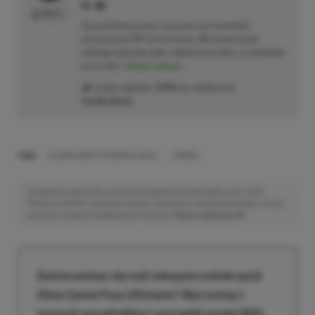
PROFIL
Zaczął interesować się grami od momentu
otrzymania PSP na komunię. Nie faworyzuje
żadnego gatunku gier, odpali wszystko, co wpadnie
mu w oko.
Zobacz więcej...
Liczba wpisów:
1906
(w redakcji od
14.08.2023
)
TAGI:
A GAME ABOUT DIGGING A HOLE
ENEBA
Niektóre odnośniki w powyższej publikacji to linki afiliacyjne. Jeżeli
klikniesz taki link i dokonasz zakupu, otrzymamy niewielką prowizję, a Ty nie
poniesiesz żadnych dodatkowych kosztów. |
Etyka redakcyjna
Zastanawiasz się nad zakupem subskrypcji
Xbox Game Pass Ultimate? Skorzystaj z
naszych poradników i oszczędź nawet 80%