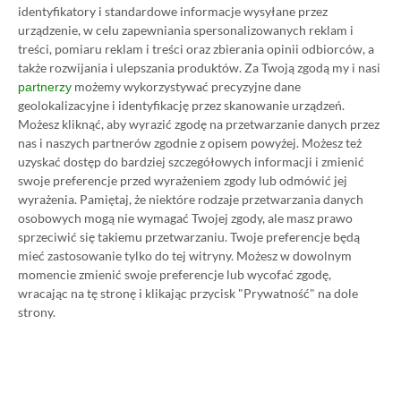
identyfikatory i standardowe informacje wysyłane przez
urządzenie, w celu zapewniania spersonalizowanych reklam i
treści, pomiaru reklam i treści oraz zbierania opinii odbiorców, a
także rozwijania i ulepszania produktów.
Za Twoją zgodą my i nasi
możemy wykorzystywać precyzyjne dane
partnerzy
geolokalizacyjne i identyfikację przez skanowanie urządzeń.
Możesz kliknąć, aby wyrazić zgodę na przetwarzanie danych przez
nas i naszych partnerów zgodnie z opisem powyżej. Możesz też
uzyskać dostęp do bardziej szczegółowych informacji i zmienić
swoje preferencje przed wyrażeniem zgody lub odmówić jej
wyrażenia.
Pamiętaj, że niektóre rodzaje przetwarzania danych
osobowych mogą nie wymagać Twojej zgody, ale masz prawo
sprzeciwić się takiemu przetwarzaniu. Twoje preferencje będą
mieć zastosowanie tylko do tej witryny. Możesz w dowolnym
Koszt 1 miesiąca subskrypcji Xbox Game Pass
momencie zmienić swoje preferencje lub wycofać zgodę,
wracając na tę stronę i klikając przycisk "Prywatność" na dole
Ultimate w oficjalnym sklepie Microsoftu to
strony.
obecnie aż 115 zł – nie ma co ukrywać, że to bardzo
dużo. Jednak wcale nie musisz tyle płacić!
W tym poradniku, który właśnie czytasz,