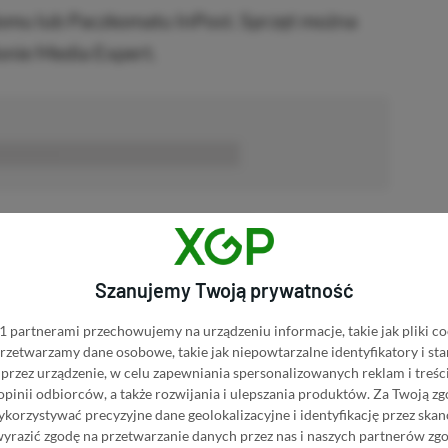
mu lub Paczkomatu InPost. Sprzęt można
nie Media Expert.
■■■■■■
Dodaj komentarz
Zgłoś błąd
Szanujemy Twoją prywatność
P.pl w Google News
 partnerami przechowujemy na urządzeniu informacje, takie jak pliki co
 przetwarzamy dane osobowe, takie jak niepowtarzalne identyfikatory i s
przez urządzenie, w celu zapewniania spersonalizowanych reklam i treści
 opinii odbiorców, a także rozwijania i ulepszania produktów.
Za Twoją zg
orzystywać precyzyjne dane geolokalizacyjne i identyfikację przez ska
wyrazić zgodę na przetwarzanie danych przez nas i naszych partnerów zg
MOCJE