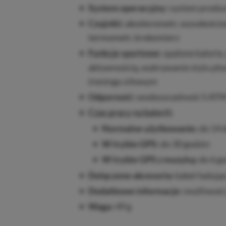
System operacyjny:
system produ
Czujniki:
akcelerometr, wysokościo
termometr, krokomierz
Funkcje sportowe:
spalone kalorie
aktywnością, wykrywanie stylu pły
treningu siłowym
Odporność:
wodoszczelność 5 AT
Czas pracy na baterii:
Normalne użytkowanie:
do 14 
W trybie GPS:
do 30 godzin
W trybie GPS z muzyką:
do 6 g
Dołączone akcesoria:
kabel ładują
Dodatkowe informacje:
możliwość 
Waga:
49 g