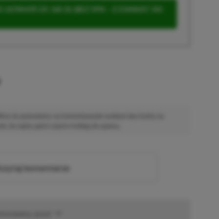
 ULTIMATE ZA 160 ZŁ (BEZ VPN – Z ZAMIAST 345
u
 Mimo że pozwalamy na komentowanie osobom bez konta na
ie, bo wpisy gości często trafiają do spamu.
zytaj komentarze
omowany post