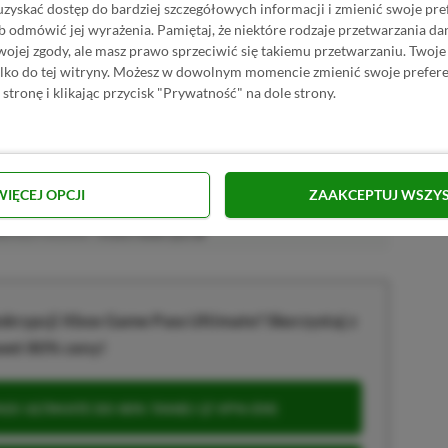
uzyskać dostęp do bardziej szczegółowych informacji i zmienić swoje pre
 platformowych i przygodowych. Od dziecka z padem w ręku, choć
b odmówić jej wyrażenia.
Pamiętaj, że niektóre rodzaje przetwarzania 
ę i myszkę. Obecnie oprócz wirtualnych zmagań stawia pierwsze
jej zgody, ale masz prawo sprzeciwić się takiemu przetwarzaniu. Twoje
acz więcej...
ylko do tej witryny. Możesz w dowolnym momencie zmienić swoje prefere
akcji od
18.07.2022
)
 stronę i klikając przycisk "Prywatność" na dole strony.
WIĘCEJ OPCJI
ZAAKCEPTUJ WSZY
afiliacyjne. Jeżeli klikniesz taki link i dokonasz zakupu, otrzymamy
atkowych kosztów. |
Etyka redakcyjna
krypcji Xbox Game Pass Ultimate? Skorzystaj z
wet 80% ceny!
S ULTIMATE DO 80% TANIEJ (Z VPN-EM)