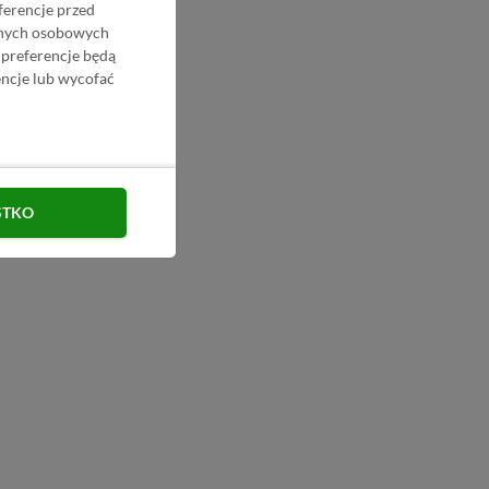
ferencje przed
danych osobowych
 preferencje będą
ncje lub wycofać
STKO