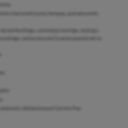
centa
mierz barometryczny, kompas, pulsoksymetr,
, dynamika biegu, symulacja wyścigu, wyścig z
wackiego, automatyczne liczenie powtórzeń w
M
dni
odzin
cy
płatności zbliżeniowych Garmin Pay