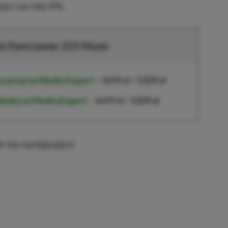
żyć na raty 0%.
n Forerunner 255 Music
czarny) w Media Expert
–
1699 zł
/
1329 zł
biały) w Media Expert
–
1699 zł
/
1329 zł
e się następująco: