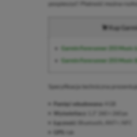
pospieszyć! Płatność można rozło
Kup Garmi
Garmin Forerunner 255 Music
(
Garmin Forerunner 255 Music
(
Specyfikacja techniczna prezentuj
Pamięć wbudowana:
4 GB
Wyświetlacz:
1,3” 260 × 260 px
Łączność:
Bluetooth, ANT+, NFC
GPS:
tak