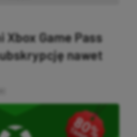
ni Xbox Game Pass
subskrypcję nawet
INK
SKOPIOWANO