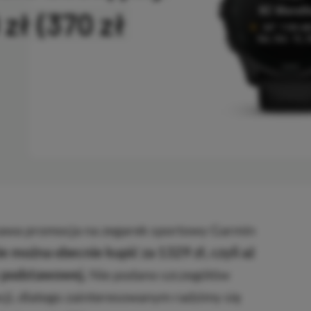
zł (370 zł
PIOWANO
kawa promocja na zegarek sportowy Garmin
e można obecnie kupić za 1329 zł, czyli aż
y podstawowej.
Nie podano szczegółów
ji, dlatego zainteresowanym radzimy się