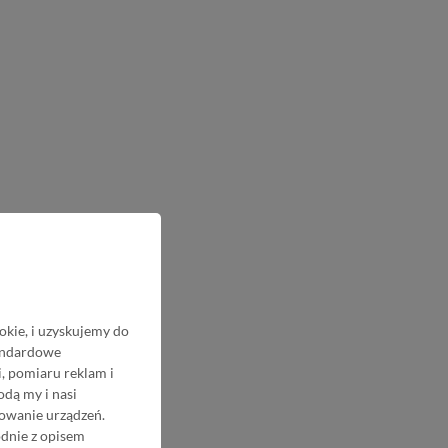
okie, i uzyskujemy do
tandardowe
, pomiaru reklam i
odą my i nasi
nowanie urządzeń.
odnie z opisem