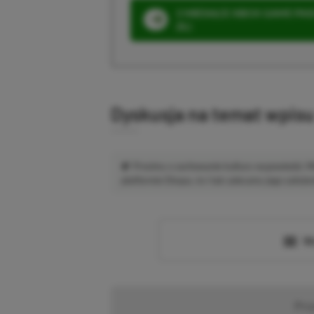
3 MIESIĄCE XBOX GAME PASS
ZŁ)
Dyskusja na temat wpis
Prosimy o zachowanie kultury wypowiedzi.
platformie Disqus, to i tak zalecamy jego założen
Wc
Pr