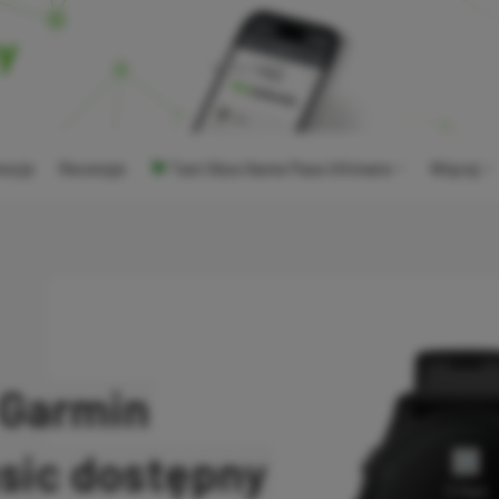
ocje
Recenzje
Tani Xbox Game Pass Ultimate
Więcej
 Garmin
sic dostępny