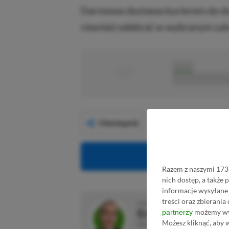
Darmowa dostawa kurierem do do
również odebrać w wybranym salo
■
■■■■■
■■■■■■■■■■■
Udostępnij
Obserwuj XG
Razem z naszymi 1731
nich dostęp, a także
informacje wysyłane 
treści oraz zbierania
O AUTORZE
Eryk Tomaszek
możemy wyk
partnerzy
Możesz kliknąć, aby 
REDAKTOR DZIAŁÓW ARTYKUŁY & PRO