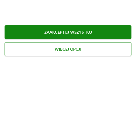
Dodaj komentarz
Obserwuj XGP.pl w Google News
ZAAKCEPTUJ WSZYSTKO
O AUTORZE
Marcel Goska
WIĘCEJ OPCJI
REDAKTOR DZIAŁU NEWSY & PROMOCJE
PROFIL
Zaczął interesować się grami od momentu
otrzymania PSP na komunię. Nie faworyzuje
żadnego gatunku gier, odpali wszystko, co wpadnie
mu w oko.
Zobacz więcej...
Liczba wpisów:
1906
(w redakcji od
14.08.2023
)
TAGI:
GOING MEDIEVAL