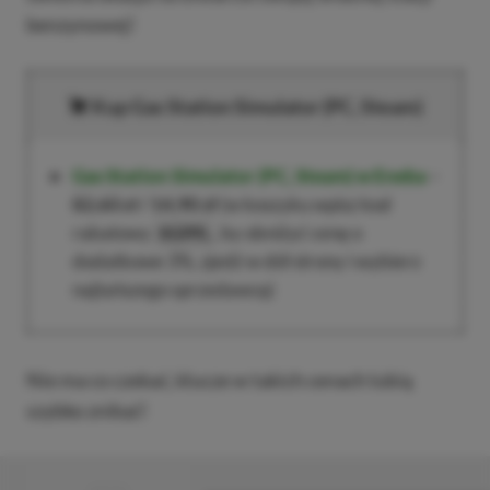
benzynowej!
Kup
Gas Station Simulator
(PC, Steam)
Gas Station Simulator
(PC, Steam)
w Eneba
–
82,60 zł
/
14,90 zł
(w koszyku wpisz kod
rabatowy
, by obniżyć cenę o
XGPPL
dodatkowe 3%, zjedź w dół strony i wybierz
najtańszego sprzedawcę)
Nie ma co czekać, klucze w takich cenach lubią
szybko znikać!
■