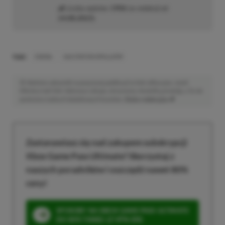
Liczba wpisów:
1906
(w redakcji od
14.08.2023
)
TAGI:
ENEBA
GAS STATION SIMULATOR
Niektóre odnośniki w powyższej publikacji to linki afiliacyjne. Jeżeli
klikniesz taki link i dokonasz zakupu, otrzymamy niewielką prowizję, a Ty nie
poniesiesz żadnych dodatkowych kosztów. |
Etyka redakcyjna
Zastanawiasz się nad zakupem subskrypcji
Xbox Game Pass Ultimate? Skorzystaj z
naszych poradników i oszczędź nawet 80%
ceny!
SPOSOBY NA XBOX GAME PASS ULTIMATE
DO 80% TANIEJ (Z VPN-EM)