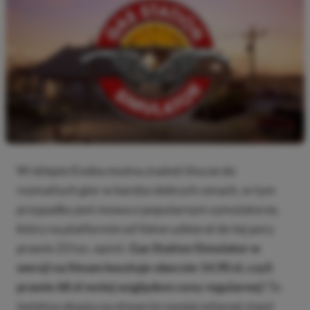
W sklepie Eneba można znaleźć klucze do
rozmaitych gier w bardzo dobrych cenach, w tym
przypadku jest mowa o popularnym symulatorze,
który na platformie od Valve uzbierał do tej pory
prawie 23 tys. opinii.
Gas Station Simulator w
wersji na Steam kosztuje obecnie 14,90 zł, czyli
prawie 68 zł mniej względem ceny regularnej!
To
świetna okazja na otwarcie swojej własnej stacji