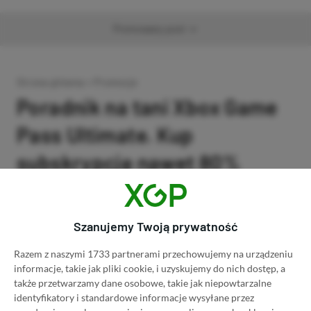
Promowany post
Strona główna
»
Promocje
Poradnik na tani Xbox Game
Pass Ultimate. Kup
subskrypcję nawet 80%
taniej!
Author
Kacper Kościański
Szanujemy Twoją prywatność
SKOPIUJ LINK
SKOPIOWANO
Ost. aktualizacja:
26.06, 11:03
Razem z naszymi 1733 partnerami przechowujemy na urządzeniu
informacje, takie jak pliki cookie, i uzyskujemy do nich dostęp, a
także przetwarzamy dane osobowe, takie jak niepowtarzalne
identyfikatory i standardowe informacje wysyłane przez