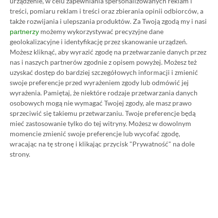
urządzenie, w celu zapewniania spersonalizowanych reklam i
treści, pomiaru reklam i treści oraz zbierania opinii odbiorców, a
także rozwijania i ulepszania produktów.
Za Twoją zgodą my i nasi
możemy wykorzystywać precyzyjne dane
partnerzy
geolokalizacyjne i identyfikację przez skanowanie urządzeń.
Możesz kliknąć, aby wyrazić zgodę na przetwarzanie danych przez
nas i naszych partnerów zgodnie z opisem powyżej. Możesz też
uzyskać dostęp do bardziej szczegółowych informacji i zmienić
swoje preferencje przed wyrażeniem zgody lub odmówić jej
wyrażenia.
Pamiętaj, że niektóre rodzaje przetwarzania danych
Koszt 1 miesiąca subskrypcji Xbox Game Pass
osobowych mogą nie wymagać Twojej zgody, ale masz prawo
Ultimate w oficjalnym sklepie Microsoftu to
sprzeciwić się takiemu przetwarzaniu. Twoje preferencje będą
obecnie aż 115 zł – nie ma co ukrywać, że to bardzo
mieć zastosowanie tylko do tej witryny. Możesz w dowolnym
momencie zmienić swoje preferencje lub wycofać zgodę,
dużo. Jednak wcale nie musisz tyle płacić!
wracając na tę stronę i klikając przycisk "Prywatność" na dole
strony.
W tym poradniku, który właśnie czytasz,
pokażemy Ci, jak kupować ten abonament nawet
80% taniej
– za ok. 24-25 zł / msc zamiast 115 zł /
msc. Przedstawione w nim sposoby są w 100%