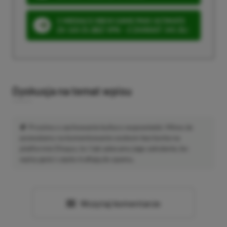
3 MIESIĄCE XBOX GAME PASS ULTIMATE
ZA 160 ZŁ (BEZ VPN – Z ZAMIAST 345 ZŁ)
Dyskusja na temat wpisu
Prosimy o zachowanie kultury wypowiedzi. Mimo że
pozwalamy na komentowanie osobom bez konta na
platformie Disqus, to i tak zalecamy jego założenie, bo
wpisy gości często trafiają do spamu.
Wczytaj komentarze