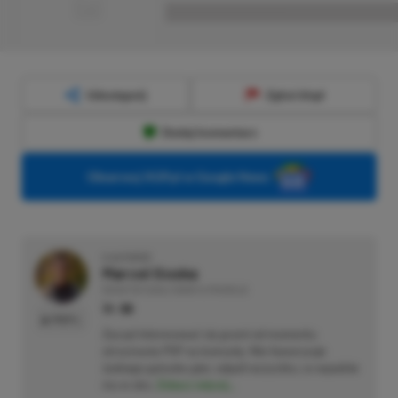
■■■■■■■■■■■■■■■■■
Udostępnij
Zgłoś błąd
Dodaj komentarz
Obserwuj XGP.pl w Google News
O AUTORZE
Marcel Goska
REDAKTOR DZIAŁU NEWSY & PROMOCJE
PROFIL
Zaczął interesować się grami od momentu
otrzymania PSP na komunię. Nie faworyzuje
żadnego gatunku gier, odpali wszystko, co wpadnie
mu w oko.
Zobacz więcej...