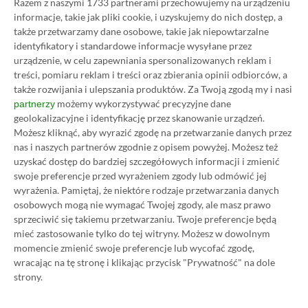
Razem z naszymi 1733 partnerami przechowujemy na urządzeniu
Pass Ultimate. Kup
informacje, takie jak pliki cookie, i uzyskujemy do nich dostęp, a
także przetwarzamy dane osobowe, takie jak niepowtarzalne
subskrypcję nawet 80%
identyfikatory i standardowe informacje wysyłane przez
urządzenie, w celu zapewniania spersonalizowanych reklam i
taniej!
treści, pomiaru reklam i treści oraz zbierania opinii odbiorców, a
także rozwijania i ulepszania produktów.
Za Twoją zgodą my i nasi
możemy wykorzystywać precyzyjne dane
partnerzy
Author
Kacper Kościański
SKOPIUJ LINK
SKOPIOWANO
geolokalizacyjne i identyfikację przez skanowanie urządzeń.
Ost. aktualizacja:
26.06, 11:03
Możesz kliknąć, aby wyrazić zgodę na przetwarzanie danych przez
nas i naszych partnerów zgodnie z opisem powyżej. Możesz też
uzyskać dostęp do bardziej szczegółowych informacji i zmienić
swoje preferencje przed wyrażeniem zgody lub odmówić jej
wyrażenia.
Pamiętaj, że niektóre rodzaje przetwarzania danych
osobowych mogą nie wymagać Twojej zgody, ale masz prawo
sprzeciwić się takiemu przetwarzaniu. Twoje preferencje będą
mieć zastosowanie tylko do tej witryny. Możesz w dowolnym
momencie zmienić swoje preferencje lub wycofać zgodę,
wracając na tę stronę i klikając przycisk "Prywatność" na dole
strony.