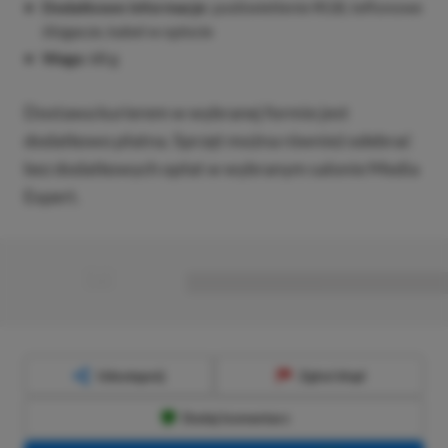
Dodatkowe informacje:
podświetlenie RGB, teflonowe
ślizgacze, kabel w oplocie
Waga:
68 g
Dostawa kurierem w wybranej formie jest
dodatkowo płatna. Sprzęt można również odebrać
bez dodatkowych opłat w wybranym salonie Media
Expert.
■
■■■■■■■■■■■■■■■■■
Udostępnij
Zgłoś błąd
Dodaj komentarz