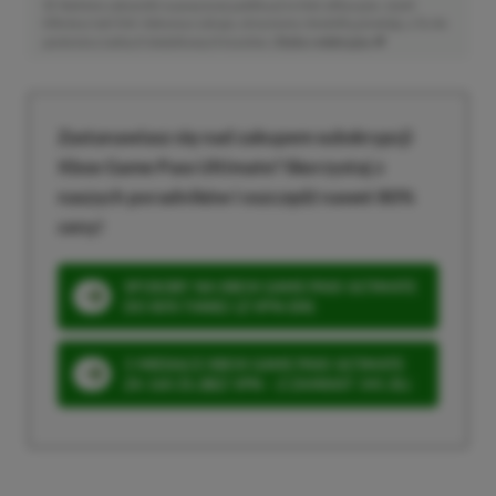
Niektóre odnośniki w powyższej publikacji to linki afiliacyjne. Jeżeli
klikniesz taki link i dokonasz zakupu, otrzymamy niewielką prowizję, a Ty nie
poniesiesz żadnych dodatkowych kosztów. |
Etyka redakcyjna
Zastanawiasz się nad zakupem subskrypcji
Xbox Game Pass Ultimate? Skorzystaj z
naszych poradników i oszczędź nawet 80%
ceny!
SPOSOBY NA XBOX GAME PASS ULTIMATE
DO 80% TANIEJ (Z VPN-EM)
3 MIESIĄCE XBOX GAME PASS ULTIMATE
ZA 160 ZŁ (BEZ VPN – Z ZAMIAST 345 ZŁ)