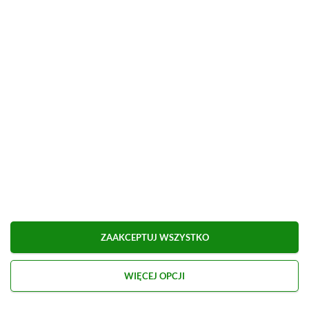
Możliwa płatność BLIK.
■
■■■■■■■■■■■■■■■■■
Udostępnij
Zgłoś błąd
Dodaj komentarz
Obserwuj XGP.pl w Google News
ZAAKCEPTUJ WSZYSTKO
WIĘCEJ OPCJI
O AUTORZE