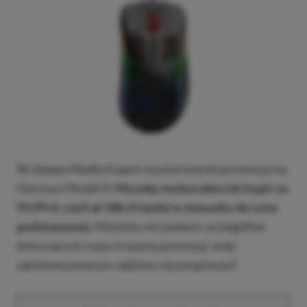
W sklepie Media Expert wystartowała promocja na
Glorious Model D.
Myszkę można obecnie kupić za
93,99 zł, czyli aż 186 zł taniej w stosunku do ceny
podstawowej.
Niestety nie podano szczegółów
dotyczących czasu trwania promocji, więc
zainteresowanym radzimy się pospieszyć!