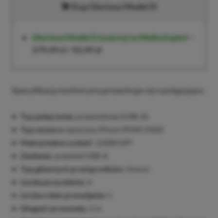
Kup Glorious Model D
Glorious Model D
(czarny) w Media Expert
–
279,99 zł
/
93,99 zł
Specyfikacja techniczna prezentuje się następująco:
Typ połączenia:
przewodowe (USB-A)
Typ sensora:
optyczny (Pixart PMW 3360)
Maksymalna czułość:
12000 DPI
Zasilanie:
przewód USB-A
Typ głównych przełączników:
Omron
Liczba przycisków:
6
Liczba rolek przewijania:
1
Długość przewodu:
2 m