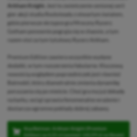
Arkham Knight.
Jest to zwieńczenie cenionej serii
gier akcji studia Rocksteady z otwartym światem,
gdzie pierwsze skrzypce gra Mroczny Rycerz.
Gotham ponownie pogrąża się w chaosie, a tym
razem stoi za tym tytułowy Rycerz Arkham.
Premium Edition zawiera wszystkie wydane
dodatki, w tym rozszerzenia fabularne. Kluczową
nowością względem poprzedniczek jest również
Batmobil, który diametralnie zmienia dynamikę
poruszania się po mieście. Choć gra ma już dekadę
na karku, wciąż sprawia fenomenalne wrażenie i
dostarcza ogromne pokłady dobrej zabawy.
Kup Batman: Arkham Knight (Premium
Edition) za 4,55 zł (zamiast 142,99 zł na Steam)