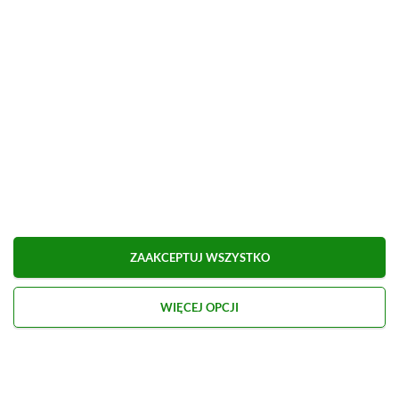
Elite III to świetna propozycja dla graczy ceniących
taktyczne podejście do wykonywanych misji.
Kup Sniper Elite III za 6,93 zł (zamiast 138,99 zł
na Steam)
Frostpunk
ZAAKCEPTUJ WSZYSTKO
WIĘCEJ OPCJI