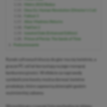
Metro 2033 Redux
Deus Ex: Human Revolution (Director’s Cut)
Fallout 3
Alice: Madness Returns
FlatOut 2
Icewind Dale (Enhanced Edition)
Prince of Persia: The Sands of Time
Podsumowanie
Rynek cyfrowych kluczy do gier ma się świetnie, a
gracze PC od lat korzystają na jego rosnącej
konkurencyjności. W efekcie za naprawdę
symboliczne kwoty można dorwać świetne
produkcje, które zapewnią dziesiątki godzin
wyśmienitej zabawy.
Wszystkie gry z naszej listy pochodzą ze sklepu