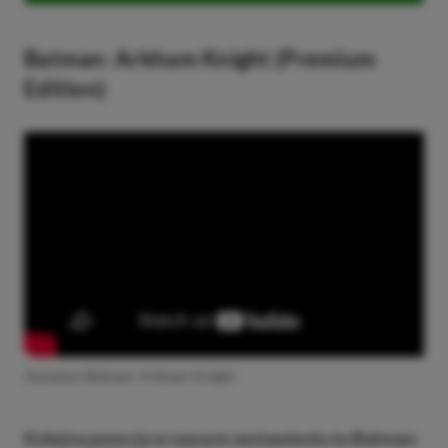
Batman: Arkham Knight (Premium
Edition)
Zwiastun Batman: Arkham Knight
Kolejna pozycja w naszym zestawieniu to Batman: