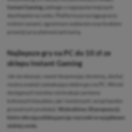
Instant Gaming
, jednego z najpopularniejszych
keyshopów
na rynku. Platforma przyciąga graczy
niskimi cenami, ogromnym wyborem oraz brakiem
prowizji przy płatnościach kartą.
Najlepsze gry na PC do 10 zł ze
sklepu Instant Gaming
Jak się okazuje, nawet dysponując skromną „dychą”,
można znaleźć zaskakująco dobre gry na PC. Wśród
dostępnych tytułów nie brakuje zarówno
kultowych klasyków, jak i świeższych, wciąż bardzo
grywalnych produkcji.
Wybraliśmy 20 propozycji,
które oferują solidną porcję rozrywki w wyjątkowo
niskiej cenie.