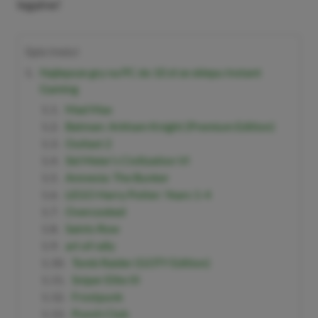
legalne!
Spis treści
Najlepsze gry na PC do 10 zł ze sklepu Instant
Gaming
Mad Max
Batman: Arkham Knight (Premium Edition)
Outlast 2
Sid Meier’s Civilization VI
Amnesia: The Bunker
LEGO Harry Potter: Years 1-4
Overcooked
Saints Row
art of rally
Tomb Raider (GOTY Edition)
Sniper Elite III
Frostpunk
Punch Club