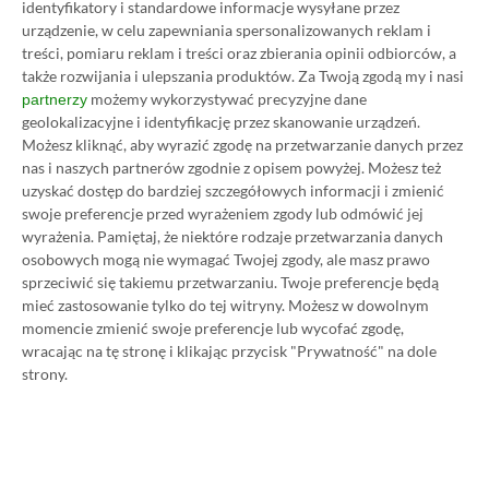
horroru studia Red Barrels.
Tym razem akcja
identyfikatory i standardowe informacje wysyłane przez
urządzenie, w celu zapewniania spersonalizowanych reklam i
przenosi się na amerykańskie Południe, gdzie
treści, pomiaru reklam i treści oraz zbierania opinii odbiorców, a
dziennikarz Blake Langermann trafia na ślad
także rozwijania i ulepszania produktów.
Za Twoją zgodą my i nasi
brutalnej sekty ukrywającej się na odludziu.
możemy wykorzystywać precyzyjne dane
partnerzy
geolokalizacyjne i identyfikację przez skanowanie urządzeń.
Możesz kliknąć, aby wyrazić zgodę na przetwarzanie danych przez
Gra opiera się na dobrze znanej formule „uciekaj i
nas i naszych partnerów zgodnie z opisem powyżej. Możesz też
chowaj się”. Jedyną bronią jest tu kamera,
uzyskać dostęp do bardziej szczegółowych informacji i zmienić
swoje preferencje przed wyrażeniem zgody lub odmówić jej
noktowizor oraz spryt głównego bohatera, a
wyrażenia.
Pamiętaj, że niektóre rodzaje przetwarzania danych
poczucie ciągłego zagrożenia towarzyszy graczom
osobowych mogą nie wymagać Twojej zgody, ale masz prawo
na każdym kroku. Wszystko to sprawia, że Outlast 2
sprzeciwić się takiemu przetwarzaniu. Twoje preferencje będą
mieć zastosowanie tylko do tej witryny. Możesz w dowolnym
to pozycja obowiązkowa dla fanów horrorów.
momencie zmienić swoje preferencje lub wycofać zgodę,
wracając na tę stronę i klikając przycisk "Prywatność" na dole
strony.
Kup Outlast 2 za 7,35 zł (zamiast 91,99 zł na
Steam)