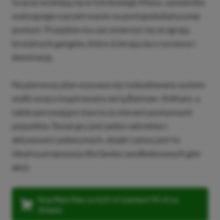
Gracze wcielają się w tytułowego Maxa, samotnika
walczącego o przetrwanie na postapokaliptycznej
pustyni. Przyjdzie mu zaś zmierzyć się ze zgrają
brutalnych gangów, które ścierają się o surowce i
dominację.
Na pierwszy plan wysuwa się rozbudowany system
walki wręcz inspirowany serią Batman: Arkham, a
także porywające starcia za sterami pustynnych
pojazdów. Świat gry jest pełen sekretów i
aktywności pobocznych, dzięki czemu jest to
idealna propozycja dla fanów sandboksowych gier
akcji.
Kup Mad Max za 4,25 zł (zamiast 94 zł na
Steam)