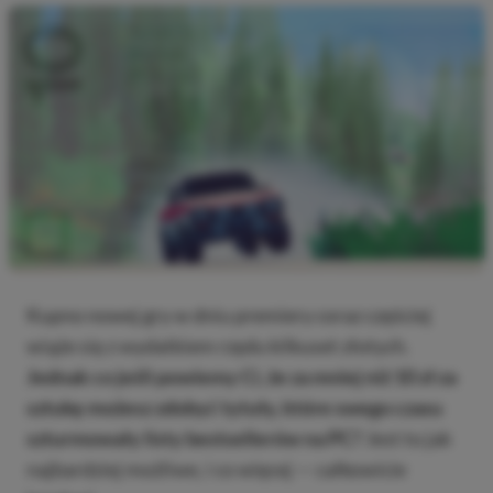
Kupno nowej gry w dniu premiery coraz częściej
wiąże się z wydatkiem rzędu kilkuset złotych.
Jednak co jeśli powiemy Ci, że za mniej niż 10 zł za
sztukę możesz zdobyć tytuły, które swego czasu
szturmowały listy bestsellerów na PC?
Jest to jak
najbardziej możliwe, i co więcej — całkowicie