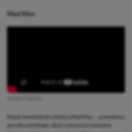
Mad Max
Zwiastun Mad Max
Nasze zestawienie otwiera Mad Max — prawdziwa
perełka wśród gier akcji z otwartym światem.