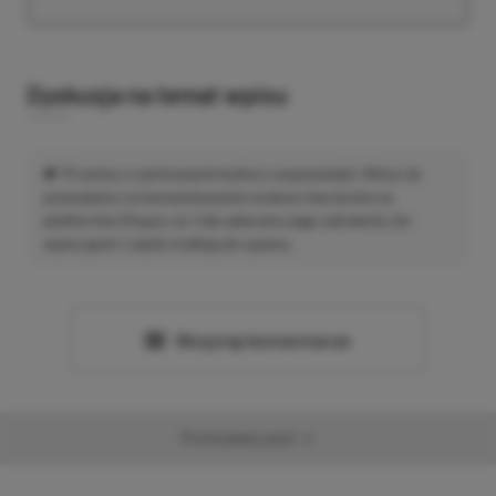
Dyskusja na temat wpisu
Prosimy o zachowanie kultury wypowiedzi. Mimo że
pozwalamy na komentowanie osobom bez konta na
platformie Disqus, to i tak zalecamy jego założenie, bo
wpisy gości często trafiają do spamu.
Wczytaj komentarze
Promowany post