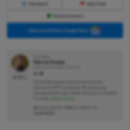
Udostępnij
Zgłoś błąd
Dodaj komentarz
Obserwuj XGP.pl w Google News
O AUTORZE
Marcel Goska
REDAKTOR DZIAŁU NEWSY & PROMOCJE
PROFIL
Zaczął interesować się grami od momentu
otrzymania PSP na komunię. Nie faworyzuje
żadnego gatunku gier, odpali wszystko, co wpadnie
mu w oko.
Zobacz więcej...
Liczba wpisów:
1906
(w redakcji od
14.08.2023
)