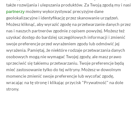
także rozwijania i ulepszania produktów.
Za Twoją zgodą my i nasi
możemy wykorzystywać precyzyjne dane
partnerzy
geolokalizacyjne i identyfikację przez skanowanie urządzeń.
Możesz kliknąć, aby wyrazić zgodę na przetwarzanie danych przez
nas i naszych partnerów zgodnie z opisem powyżej. Możesz też
Koszt 1 miesiąca subskrypcji Xbox Game Pass
uzyskać dostęp do bardziej szczegółowych informacji i zmienić
Ultimate w oficjalnym sklepie Microsoftu to
swoje preferencje przed wyrażeniem zgody lub odmówić jej
obecnie aż 115 zł – nie ma co ukrywać, że to bardzo
wyrażenia.
Pamiętaj, że niektóre rodzaje przetwarzania danych
osobowych mogą nie wymagać Twojej zgody, ale masz prawo
dużo. Jednak wcale nie musisz tyle płacić!
sprzeciwić się takiemu przetwarzaniu. Twoje preferencje będą
mieć zastosowanie tylko do tej witryny. Możesz w dowolnym
W tym poradniku, który właśnie czytasz,
momencie zmienić swoje preferencje lub wycofać zgodę,
wracając na tę stronę i klikając przycisk "Prywatność" na dole
pokażemy Ci, jak kupować ten abonament nawet
strony.
80% taniej
– za ok. 24-25 zł / msc zamiast 115 zł /
msc. Przedstawione w nim sposoby są w 100%
legalne i bezpieczne – pierwszą wersję tego
poradnika opublikowaliśmy w 2021 roku i od tego
czasu skorzystały z niego już dziesiątki tysięcy osób.
Oczywiście nasz poradnik na tani Xbox Game Pass