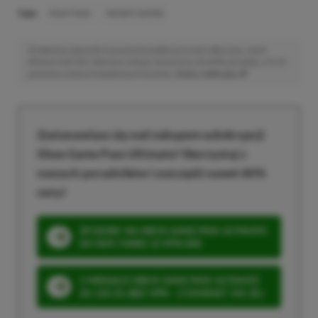
TAGI:
HEAVY RAIN
INSTANT GAMING
Niektóre odnośniki w powyższej publikacji to linki afiliacyjne. Jeżeli
klikniesz taki link i dokonasz zakupu, otrzymamy niewielką prowizję, a Ty nie
poniesiesz żadnych dodatkowych kosztów. |
Etyka redakcyjna
Zastanawiasz się nad zakupem subskrypcji
Xbox Game Pass Ultimate? Skorzystaj z
naszych poradników i oszczędź nawet 80%
ceny!
SPOSOBY NA XBOX GAME PASS ULTIMATE
DO 80% TANIEJ (Z VPN-EM)
3 MIESIĄCE XBOX GAME PASS ULTIMATE
ZA 160 ZŁ (BEZ VPN – Z ZAMIAST 345 ZŁ)