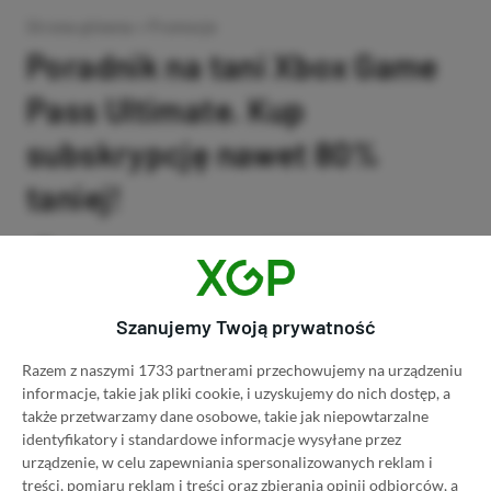
Strona główna
»
Promocje
Poradnik na tani Xbox Game
Pass Ultimate. Kup
subskrypcję nawet 80%
taniej!
Author
Kacper Kościański
SKOPIUJ LINK
SKOPIOWANO
Ost. aktualizacja:
26.06, 11:03
Szanujemy Twoją prywatność
Razem z naszymi 1733 partnerami przechowujemy na urządzeniu
informacje, takie jak pliki cookie, i uzyskujemy do nich dostęp, a
także przetwarzamy dane osobowe, takie jak niepowtarzalne
identyfikatory i standardowe informacje wysyłane przez
urządzenie, w celu zapewniania spersonalizowanych reklam i
treści, pomiaru reklam i treści oraz zbierania opinii odbiorców, a