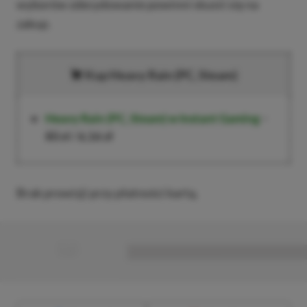
wyborów zdecydowanie powinni skusić się na
zakup.
Kup Heavy Rain (PC, Steam)
Heavy Rain (PC, Steam)
w Instant Gaming
–
80 zł
/
6,16 zł
Brak prowizji przy płatności kartą.
■
■■■■■■■■■■■■■■■■■