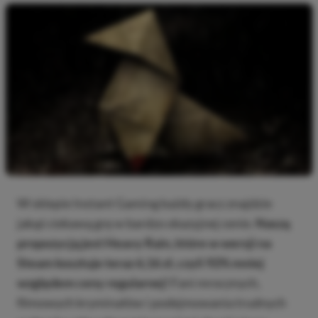
W sklepie Instant Gaming każdy gracz znajdzie
jakąś ciekawą grę w bardzo okazyjnej cenie.
Naszą
propozycją jest Heavy Rain, które w wersji na
Steam kosztuje teraz 6,16 zł, czyli 92% mniej
względem ceny regularnej!
Fani mrocznych,
filmowych kryminałów i podejmowania trudnych