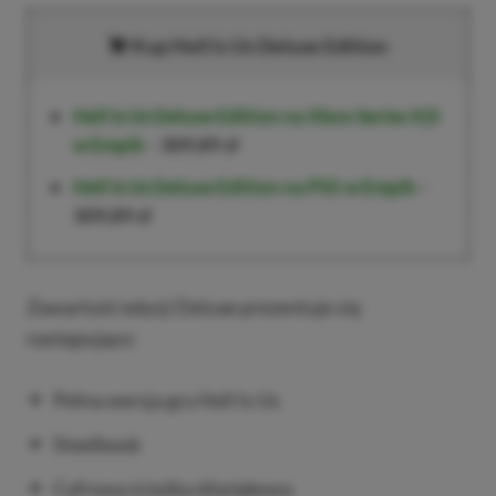
Kup Hell Is Us Deluxe Edition
Hell Is Us Deluxe Edition na Xbox Series X|S
w Empik
–
309,89 zł
Hell Is Us Deluxe Edition na PS5 w Empik
–
309,89 zł
Zawartość edycji Deluxe prezentuje się
następująco:
Pełna wersja gry Hell Is Us
Steelbook
Cyfrowa ścieżka dźwiękowa