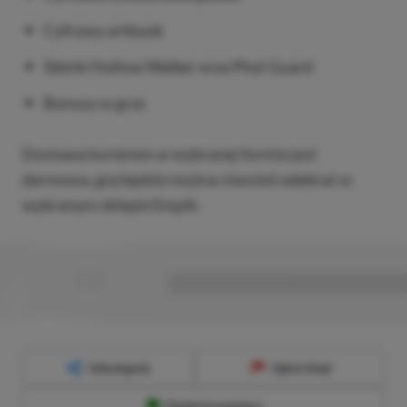
Cyfrowy artbook
Skórki Hollow Walker oraz Phol Guard
Bonusy w grze
Dostawa kurierem w wybranej formie jest
darmowa, grę będzie można również odebrać w
wybranym sklepie Empik.
■
■■■■■■■■■■■■■■■■■
Udostępnij
Zgłoś błąd
Dodaj komentarz