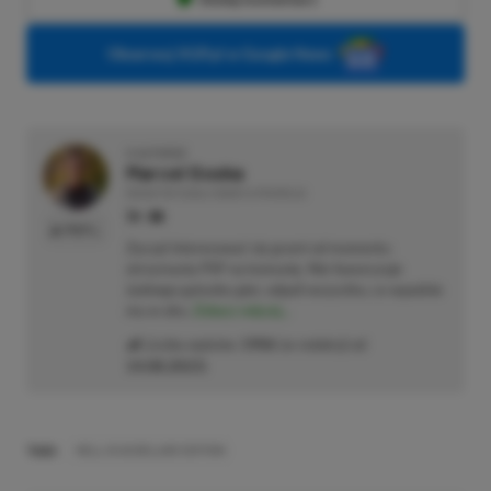
Obserwuj XGP.pl w Google News
O AUTORZE
Marcel Goska
REDAKTOR DZIAŁU NEWSY & PROMOCJE
PROFIL
Zaczął interesować się grami od momentu
otrzymania PSP na komunię. Nie faworyzuje
żadnego gatunku gier, odpali wszystko, co wpadnie
mu w oko.
Zobacz więcej...
Liczba wpisów:
1906
(w redakcji od
14.08.2023
)
TAGI:
HELL IS US DELUXE EDITION