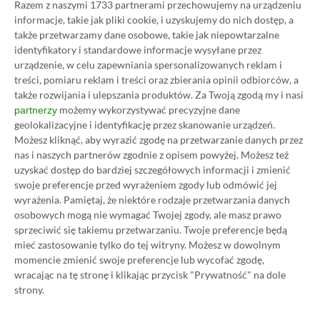
Poradnik na tani Xbox Game
Razem z naszymi 1733 partnerami przechowujemy na urządzeniu
informacje, takie jak pliki cookie, i uzyskujemy do nich dostęp, a
Pass Ultimate. Kup
także przetwarzamy dane osobowe, takie jak niepowtarzalne
identyfikatory i standardowe informacje wysyłane przez
subskrypcję nawet 80%
urządzenie, w celu zapewniania spersonalizowanych reklam i
treści, pomiaru reklam i treści oraz zbierania opinii odbiorców, a
taniej!
także rozwijania i ulepszania produktów.
Za Twoją zgodą my i nasi
możemy wykorzystywać precyzyjne dane
partnerzy
Author
Kacper Kościański
geolokalizacyjne i identyfikację przez skanowanie urządzeń.
SKOPIUJ LINK
SKOPIOWANO
Ost. aktualizacja:
26.06, 11:03
Możesz kliknąć, aby wyrazić zgodę na przetwarzanie danych przez
nas i naszych partnerów zgodnie z opisem powyżej. Możesz też
uzyskać dostęp do bardziej szczegółowych informacji i zmienić
swoje preferencje przed wyrażeniem zgody lub odmówić jej
wyrażenia.
Pamiętaj, że niektóre rodzaje przetwarzania danych
osobowych mogą nie wymagać Twojej zgody, ale masz prawo
sprzeciwić się takiemu przetwarzaniu. Twoje preferencje będą
mieć zastosowanie tylko do tej witryny. Możesz w dowolnym
momencie zmienić swoje preferencje lub wycofać zgodę,
wracając na tę stronę i klikając przycisk "Prywatność" na dole
strony.