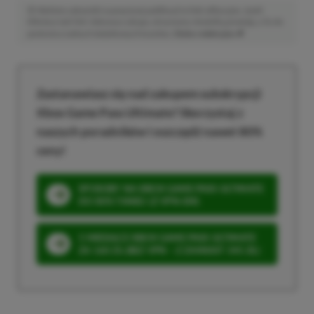
Niektóre odnośniki w powyższej publikacji to linki afiliacyjne. Jeżeli
klikniesz taki link i dokonasz zakupu, otrzymamy niewielką prowizję, a Ty nie
poniesiesz żadnych dodatkowych kosztów. |
Etyka redakcyjna
Zastanawiasz się nad zakupem subskrypcji
Xbox Game Pass Ultimate? Skorzystaj z
naszych poradników i oszczędź nawet 80%
ceny!
SPOSOBY NA XBOX GAME PASS ULTIMATE
DO 80% TANIEJ (Z VPN-EM)
3 MIESIĄCE XBOX GAME PASS ULTIMATE
ZA 160 ZŁ (BEZ VPN – Z ZAMIAST 345 ZŁ)