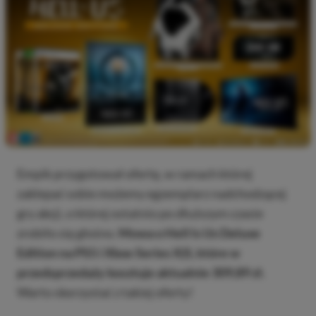
Empik przygotował ofertę, w ramach której
zaklepać sobie możemy egzemplarz nadchodzącej
gry akcji, o której ostatnio po dłuższym czasie
zrobiło się głośno.
Mowa o Hell Is Us Deluxe
Edition na PS5 i Xbox Series X|S, które w
przedsprzedaży kosztuje aktualnie 309,89 zł.
Warto skorzystać z takiej oferty!