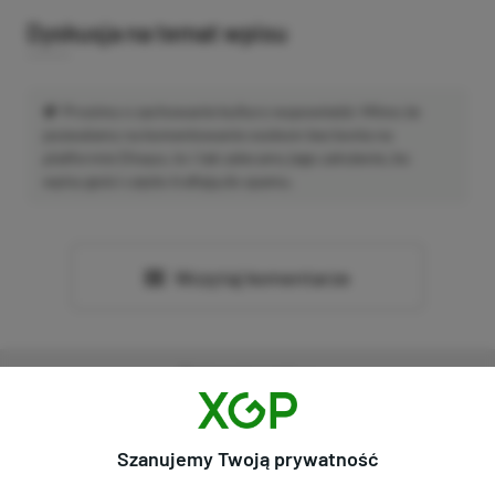
Dyskusja na temat wpisu
Prosimy o zachowanie kultury wypowiedzi. Mimo że
pozwalamy na komentowanie osobom bez konta na
platformie Disqus, to i tak zalecamy jego założenie, bo
wpisy gości często trafiają do spamu.
Wczytaj komentarze
Promowany post
Szanujemy Twoją prywatność
Strona główna
»
Promocje