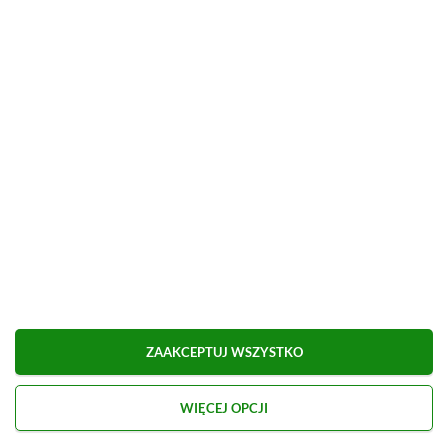
Możliwa płatność BLIK.
■
■■■■■■■■■■■■■■■■■
Udostępnij
Zgłoś błąd
Dodaj komentarz
Obserwuj XGP.pl w Google News
ZAAKCEPTUJ WSZYSTKO
WIĘCEJ OPCJI
O AUTORZE