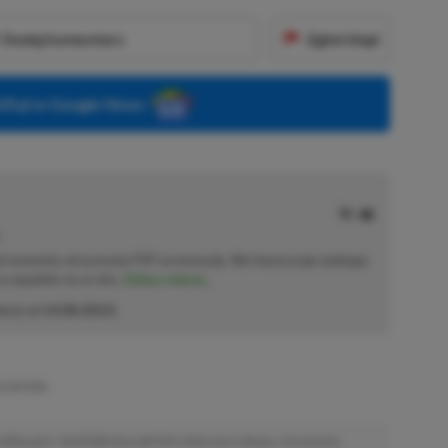
Dodaj komentarz
Zgłoś błąd
P.pl w Google News
od momentu otrzymania PSP na komunię. Nie faworyzuje żadnego
 co wpadnie mu w oko.
Zobacz więcej...
akcji od
14.08.2023
)
 EDITION
afiliacyjne. Jeżeli klikniesz taki link i dokonasz zakupu, otrzymamy