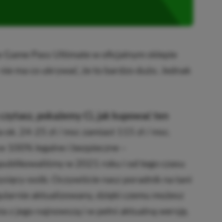
x Game Pass Ultimate w oficjalnym sklepie
 nie ma co ukrywać, że to bardzo dużo. Jednak
czytasz, pokażemy Ci, jak kupować ten
a ok. 24-25 zł / msc zamiast 115 zł / msc.
w 100% legalne i bezpieczne –
publikowaliśmy w 2021 roku i od tego czasu
 tysięcy osób. Oczywiście nasz poradnik na tani
ularnie aktualizowany, dzięki czemu możesz
a z jego najnowszą i w pełni aktualną wersję.