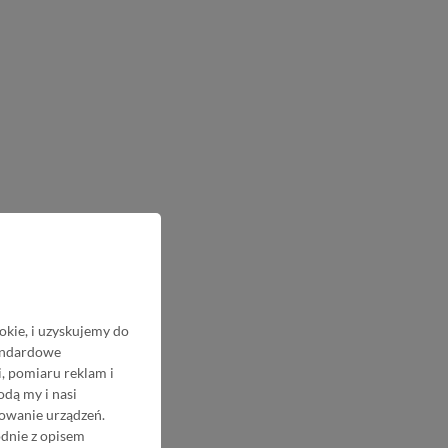
okie, i uzyskujemy do
tandardowe
, pomiaru reklam i
odą my i nasi
nowanie urządzeń.
odnie z opisem