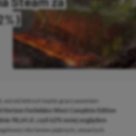
na Steam za
62%)
ANO
i, wśród których każdy gracz powinien
 Horizon Forbidden West Complete Edition
lnie 98,64 zł, czyli 62% mniej względem
ególności dla fanów pięknych, otwartych