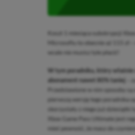
Koszt 1 miesiąca subskrypcji Xbo
Microsoftu to obecnie aż 115 zł –
wcale nie musisz tyle płacić!
W tym poradniku, który właśnie 
abonament nawet 80% taniej
– z
Przedstawione w nim sposoby są 
pierwszą wersję tego poradnika o
skorzystały z niego już dziesiątki
Xbox Game Pass Ultimate jest reg
mieć pewność, że masz do czynieni