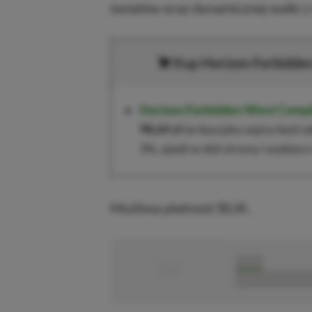
światów oraz dynamicznej walki 
Kup
Horizon Forbidde
Horizon Forbidden West Compl
98,64 zł
(w koszyku wpisz kod 
3%, zjedź w dół strony i wybier
Możliwa płatność BLIK.
■
■■■■■
■■■■■■■■■■■