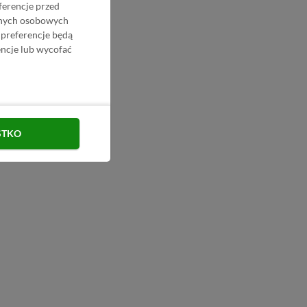
ferencje przed
danych osobowych
 preferencje będą
ncje lub wycofać
STKO