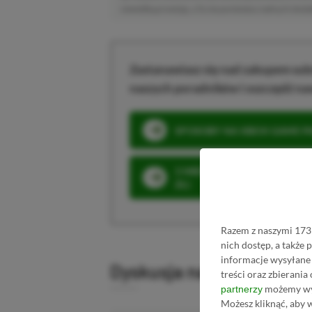
niewielką prowizję, a Ty nie poniesiesz żadnych dod
Zastanawiasz się nad zakupem subs
naszych poradników i oszczędź na
SPOSOBY NA XBOX GAME PAS
3 MIESIĄCE XBOX GAME PASS
ZŁ)
Razem z naszymi 1731
nich dostęp, a także
informacje wysyłane 
Dyskusja na temat wpis
treści oraz zbierania
możemy wyk
partnerzy
Możesz kliknąć, aby 