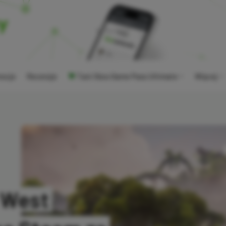
ocje
Recenzje
Tani Xbox Game Pass Ultimate
Więcej
 West