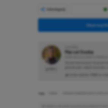
Udostępnij
Obserwuj XG
O AUTORZE
Marcel Goska
REDAKTOR DZIAŁU NEWSY & PROMOCJE
Zaczął interesować się grami 
gatunku gier, odpali wszystko,
PROFIL
Liczba wpisów:
1902
(w red
TAGI:
ENEBA
HORIZON FORBIDDEN WEST COMPLETE
Niektóre odnośniki w powyższej publikacji to linki 