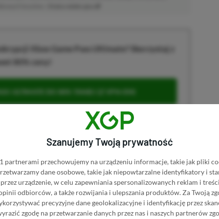
atkowych kosztów. |
Etyka redakcyjna
krypcji Xbox Game Pass Ultimate? Skorzystaj z
wet 80% ceny!
S ULTIMATE DO 80% TANIEJ (Z VPN-EM)
 ULTIMATE ZA 160 ZŁ (BEZ VPN – Z ZAMIAST 345
Szanujemy Twoją prywatność
 partnerami przechowujemy na urządzeniu informacje, takie jak pliki co
 przetwarzamy dane osobowe, takie jak niepowtarzalne identyfikatory i s
przez urządzenie, w celu zapewniania spersonalizowanych reklam i treści
u
 opinii odbiorców, a także rozwijania i ulepszania produktów.
Za Twoją zg
orzystywać precyzyjne dane geolokalizacyjne i identyfikację przez ska
wyrazić zgodę na przetwarzanie danych przez nas i naszych partnerów zg