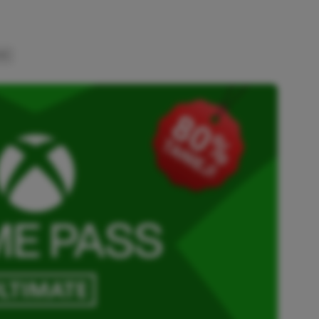
INK
SKOPIOWANO