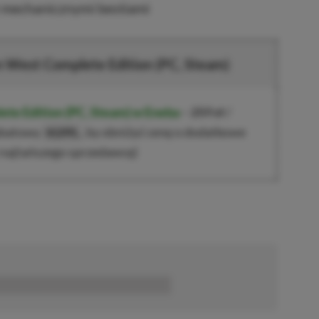
z mechanicznymi bestiami
n West Complete Edition
(PC, Steam)
ete Edition
(PC, Steam)
w Eneba
–
259 zł
/
rabatowy
, by obniżyć cenę o dodatkowe
XGPPL
z najtańszego sprzedawcę)
■■■■■■