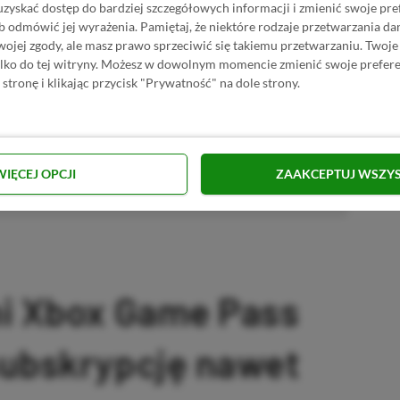
uzyskać dostęp do bardziej szczegółowych informacji i zmienić swoje pre
 Mimo że pozwalamy na komentowanie osobom bez konta na
b odmówić jej wyrażenia.
Pamiętaj, że niektóre rodzaje przetwarzania 
ie, bo wpisy gości często trafiają do spamu.
jej zgody, ale masz prawo sprzeciwić się takiemu przetwarzaniu. Twoje
ylko do tej witryny. Możesz w dowolnym momencie zmienić swoje prefere
 stronę i klikając przycisk "Prywatność" na dole strony.
zytaj komentarze
WIĘCEJ OPCJI
ZAAKCEPTUJ WSZY
omowany post
ni Xbox Game Pass
subskrypcję nawet