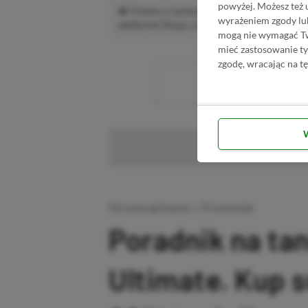
powyżej. Możesz też 
Prosimy o zachowanie kultury wypowiedzi.
wyrażeniem zgody lu
platformie Disqus, to i tak zalecamy jego założen
mogą nie wymagać Two
mieć zastosowanie t
zgodę, wracając na tę
Wc
Pr
Strona główna
»
Promocje
Poradnik na ta
Ultimate. Kup 