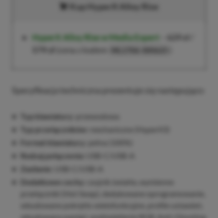
Kup HyperX Alloy Rise
HyperX Alloy Rise
w Media Expert
–
629 zł
/
579 zł
(cena z kodem
)
ML1706-300625
Specyfikacja techniczna prezentuje się następująco:
Typ klawiatury:
przewodowa
Typ przełączników:
mechaniczne (HyperX3)
Format klawiatury:
pełna (100%)
Rodzaj połączenia:
USB-C/USB-A
Zasilanie:
USB-C/USB-A
Dodatkowe cechy:
czujnik światła, wymienne
przełączniki (Hot Swap), dedykowane oprogramowanie,
wbudowane pokrętło wielofunkcyjne, profile ustawień,
wbudowana pamięć, podświetlenie RGB, Anti-Ghosting