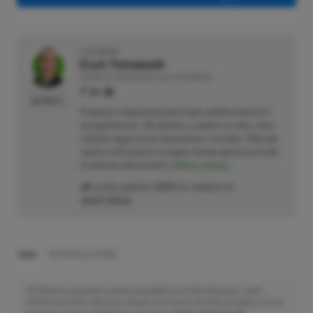
O AUTORZE
Eryk Tomaszek
REDAKTOR DZIAŁÓW ARTYKUŁY & PROMOCJE
PROFIL
Pasjonat trójwymiarowych gier platformowych i
przygodowych. Od dziecka z padem w ręku, choć
chętnie sięga też po klawiaturę i myszkę. Obecnie
oprócz wirtualnych zmagań stawia pierwsze kroki
w świecie informatyki.
Zobacz więcej...
Liczba wpisów:
2203
(w redakcji od
18.07.2022
)
TAGI:
HYPERX ALLOY RISE
Niektóre odnośniki w powyższej publikacji to linki afiliacyjne. Jeżeli
klikniesz taki link i dokonasz zakupu, otrzymamy niewielką prowizję, a Ty nie