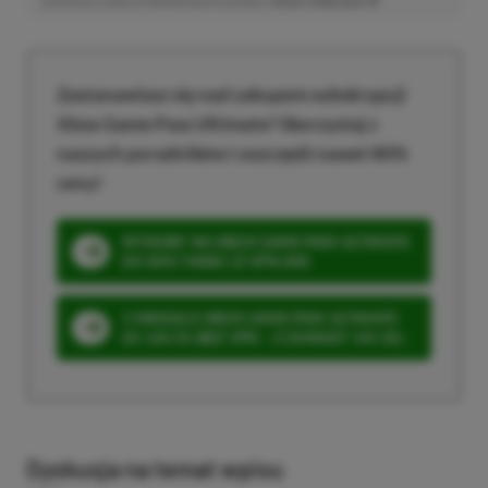
poniesiesz żadnych dodatkowych kosztów. |
Etyka redakcyjna
Zastanawiasz się nad zakupem subskrypcji
Xbox Game Pass Ultimate? Skorzystaj z
naszych poradników i oszczędź nawet 80%
ceny!
SPOSOBY NA XBOX GAME PASS ULTIMATE
DO 80% TANIEJ (Z VPN-EM)
3 MIESIĄCE XBOX GAME PASS ULTIMATE
ZA 160 ZŁ (BEZ VPN – Z ZAMIAST 345 ZŁ)
Dyskusja na temat wpisu