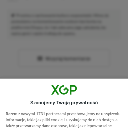
Prosimy o zachowanie kultury wypowiedzi. Mimo że
pozwalamy na komentowanie osobom bez konta na
platformie Disqus, to i tak zalecamy jego założenie, bo
wpisy gości często trafiają do spamu.
Wczytaj komentarze
Promowany post
Szanujemy Twoją prywatność
Strona główna
»
Promocje
Poradnik na tani Xbox Game
Razem z naszymi 1731 partnerami przechowujemy na urządzeniu
informacje, takie jak pliki cookie, i uzyskujemy do nich dostęp, a
Pass Ultimate. Kup
także przetwarzamy dane osobowe, takie jak niepowtarzalne