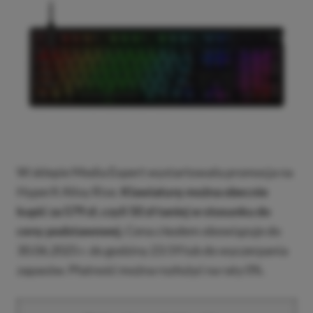
W sklepie Media Expert wystartowała promocja na
HyperX Alloy Rise.
Klawiaturę można obecnie
kupić za 579 zł, czyli 50 zł taniej w stosunku do
ceny podstawowej.
Cena z kodem obowiązuje do
30.06.2025 r. do godziny 23:59 lub do wyczerpania
zapasów. Płatność można rozłożyć na raty 0%.