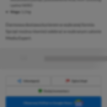
i pełne NKRO
Waga:
1,3 kg
Darmowa dostawa kurierem w wybranej formie.
Sprzęt można również odebrać w wybranym salonie
Media Expert.
■
■■■■■■■■■■■■■■■■■
Udostępnij
Zgłoś błąd
Dodaj komentarz
Obserwuj XGP.pl w Google News