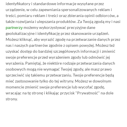
identyfikatory i standardowe informacje wysyłane przez
subskrypcję nawet 80%
urządzenie, w celu zapewniania spersonalizowanych reklam i
treści, pomiaru reklam i treści oraz zbierania opinii odbiorców, a
taniej!
także rozwijania i ulepszania produktów.
Za Twoją zgodą my i nasi
możemy wykorzystywać precyzyjne dane
partnerzy
geolokalizacyjne i identyfikację przez skanowanie urządzeń.
Author
Kacper Kościański
SKOPIUJ LINK
SKOPIOWANO
Ost. aktualizacja:
26.06, 11:03
Możesz kliknąć, aby wyrazić zgodę na przetwarzanie danych przez
nas i naszych partnerów zgodnie z opisem powyżej. Możesz też
uzyskać dostęp do bardziej szczegółowych informacji i zmienić
swoje preferencje przed wyrażeniem zgody lub odmówić jej
wyrażenia.
Pamiętaj, że niektóre rodzaje przetwarzania danych
osobowych mogą nie wymagać Twojej zgody, ale masz prawo
sprzeciwić się takiemu przetwarzaniu. Twoje preferencje będą
mieć zastosowanie tylko do tej witryny. Możesz w dowolnym
momencie zmienić swoje preferencje lub wycofać zgodę,
wracając na tę stronę i klikając przycisk "Prywatność" na dole
strony.