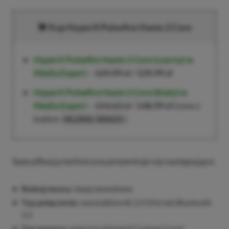
Kup HyperX Pulsefire Haste 2 Core
HyperX Pulsefire Haste 2 Core
(czarny) w
Media Expert
–
169,99 zł
/
129,99 zł
HyperX Pulsefire Haste 2 Core
(biały) w
Media Expert
–
154,63 zł
/
148,99 zł
(cena z
kodem
)
ML2006-300625
Specyfikacja techniczna prezentuje się następująco:
Rodzaj myszy:
bezprzewodowa
Typ połączenia:
nanoodbiornik 2,4 GHz lub Bluetooth
5.2
Typ sensora:
optyczny (HyperX Custom Core)