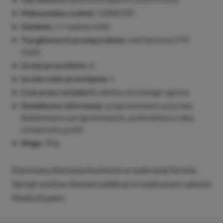
Maksymalna czułość:
12000 DPI
Zasilanie:
1 × bateria AAA
Typ głównych przełączników:
mechaniczne (TTC
Gold)
Liczba przycisków:
6
Liczba rolek przewijania:
1
Czas pracy na baterii:
zależny od użytego ogniwa
Dodatkowe informacje:
programowalne przyciski,
dedykowane oprogramowanie, podświetlana rolka,
uniwersalny profil
Waga:
70 g
Darmowa dostawa kurierem w wybranej formie.
Sprzęt można również odebrać w wybranym salonie
Media Expert.