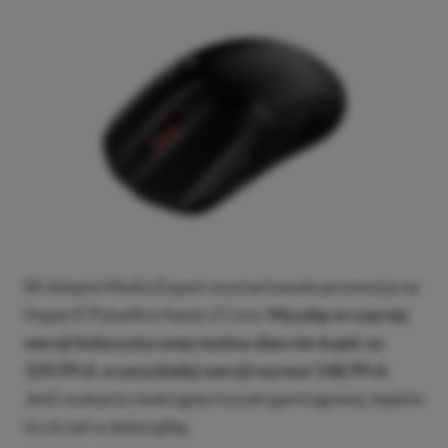
W sklepie Media Expert wystartowała promocja na
HyperX Pulsefire Haste 2 Core.
Myszkę w czarnej
wersji kolorystycznej można obecnie kupić za
129,99 zł, a cena białej wersji wynosi 148,99 zł.
Jeśli szukacie niedrogiej myszki gamingowej, będzie
to strzał w dziesiątkę.