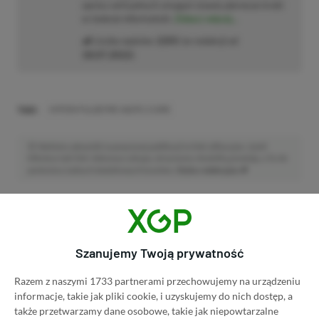
oprócz wirtualnych zmagań stawia pierwsze kroki
w świecie informatyki.
Zobacz więcej...
Liczba wpisów:
2205
(w redakcji od
18.07.2022
)
TAGI:
HYPERX PULSEFIRE HASTE 2 CORE
Niektóre odnośniki w powyższej publikacji to linki afiliacyjne. Jeżeli
klikniesz taki link i dokonasz zakupu, otrzymamy niewielką prowizję, a Ty nie
poniesiesz żadnych dodatkowych kosztów. |
Etyka redakcyjna
Zastanawiasz się nad zakupem subskrypcji
Xbox Game Pass Ultimate? Skorzystaj z
Szanujemy Twoją prywatność
naszych poradników i oszczędź nawet 80%
Razem z naszymi 1733 partnerami przechowujemy na urządzeniu
ceny!
informacje, takie jak pliki cookie, i uzyskujemy do nich dostęp, a
także przetwarzamy dane osobowe, takie jak niepowtarzalne