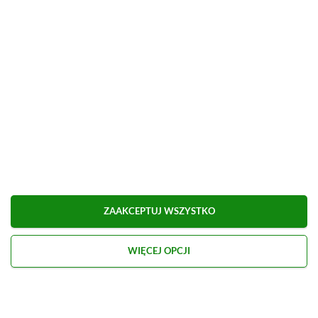
Obserwuj XGP.pl w Google News
O AUTORZE
Kacper Kościański
REDAKTOR NACZELNY & CEO
PROFIL
Zapalony gracz od najmłodszych lat, przygodę z
dziennikarstwem growym zaczynał na własnych
blogach, o których dzisiaj nikt już nie pamięta.
Zobacz więcej...
Liczba wpisów:
2469
(w redakcji od
02.02.2021
)
ZAAKCEPTUJ WSZYSTKO
WIĘCEJ OPCJI
TAGI:
XBOX GAME PASS ULTIMATE
Niektóre odnośniki w powyższej publikacji to linki afiliacyjne. Jeżeli
klikniesz taki link i dokonasz zakupu, otrzymamy niewielką prowizję, a Ty nie