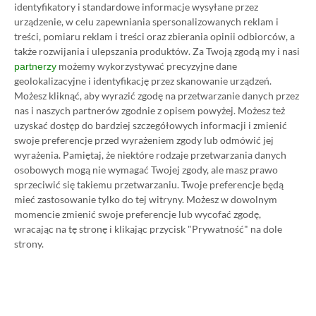
identyfikatory i standardowe informacje wysyłane przez
SPOSOBY NA XBOX GAME PASS ULTIMATE
DO 80% TANIEJ (Z VPN-EM)
urządzenie, w celu zapewniania spersonalizowanych reklam i
treści, pomiaru reklam i treści oraz zbierania opinii odbiorców, a
także rozwijania i ulepszania produktów.
Za Twoją zgodą my i nasi
3 MIESIĄCE XBOX GAME PASS ULTIMATE
możemy wykorzystywać precyzyjne dane
partnerzy
ZA 160 ZŁ (BEZ VPN – Z ZAMIAST 345 ZŁ)
geolokalizacyjne i identyfikację przez skanowanie urządzeń.
Możesz kliknąć, aby wyrazić zgodę na przetwarzanie danych przez
nas i naszych partnerów zgodnie z opisem powyżej. Możesz też
uzyskać dostęp do bardziej szczegółowych informacji i zmienić
swoje preferencje przed wyrażeniem zgody lub odmówić jej
Dyskusja na temat wpisu
wyrażenia.
Pamiętaj, że niektóre rodzaje przetwarzania danych
osobowych mogą nie wymagać Twojej zgody, ale masz prawo
sprzeciwić się takiemu przetwarzaniu. Twoje preferencje będą
mieć zastosowanie tylko do tej witryny. Możesz w dowolnym
Prosimy o zachowanie kultury wypowiedzi. Mimo że
momencie zmienić swoje preferencje lub wycofać zgodę,
pozwalamy na komentowanie osobom bez konta na
wracając na tę stronę i klikając przycisk "Prywatność" na dole
platformie Disqus, to i tak zalecamy jego założenie, bo
strony.
wpisy gości często trafiają do spamu.
Wczytaj komentarze