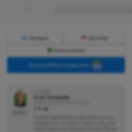
■
■■■■■■■■■■■■■■■■■
Udostępnij
Zgłoś błąd
Dodaj komentarz
Obserwuj XGP.pl w Google News
O AUTORZE
Eryk Tomaszek
REDAKTOR DZIAŁÓW ARTYKUŁY & PROMOCJE
PROFIL
Pasjonat trójwymiarowych gier platformowych i
przygodowych. Od dziecka z padem w ręku, choć
chętnie sięga też po klawiaturę i myszkę. Obecnie