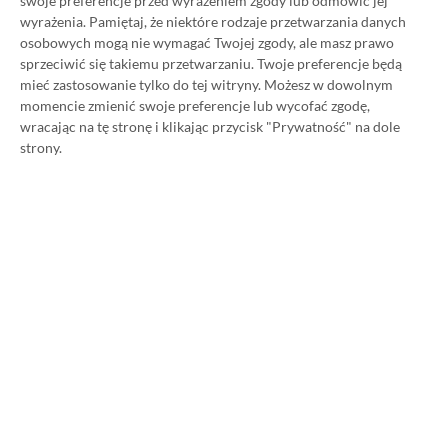
swoje preferencje przed wyrażeniem zgody lub odmówić jej
Pass Ultimate. Kup
wyrażenia.
Pamiętaj, że niektóre rodzaje przetwarzania danych
osobowych mogą nie wymagać Twojej zgody, ale masz prawo
subskrypcję nawet 80%
sprzeciwić się takiemu przetwarzaniu. Twoje preferencje będą
mieć zastosowanie tylko do tej witryny. Możesz w dowolnym
taniej!
momencie zmienić swoje preferencje lub wycofać zgodę,
wracając na tę stronę i klikając przycisk "Prywatność" na dole
strony.
Author
Kacper Kościański
SKOPIUJ LINK
SKOPIOWANO
Ost. aktualizacja:
26.06, 11:03