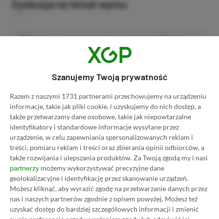
Dyskusja na temat wpisu
Prosimy o zachowanie kultury wypowiedzi. Mimo że
pozwalamy na komentowanie osobom bez konta na
platformie Disqus, to i tak zalecamy jego założenie, bo
wpisy gości często trafiają do spamu.
Szanujemy Twoją prywatność
Razem z naszymi 1731 partnerami przechowujemy na urządzeniu
informacje, takie jak pliki cookie, i uzyskujemy do nich dostęp, a
Wczytaj komentarze
także przetwarzamy dane osobowe, takie jak niepowtarzalne
identyfikatory i standardowe informacje wysyłane przez
urządzenie, w celu zapewniania spersonalizowanych reklam i
treści, pomiaru reklam i treści oraz zbierania opinii odbiorców, a
Promowany post
także rozwijania i ulepszania produktów.
Za Twoją zgodą my i nasi
możemy wykorzystywać precyzyjne dane
partnerzy
geolokalizacyjne i identyfikację przez skanowanie urządzeń.
Możesz kliknąć, aby wyrazić zgodę na przetwarzanie danych przez
Strona główna
»
Promocje
nas i naszych partnerów zgodnie z opisem powyżej. Możesz też
Poradnik na tani Xbox Game
uzyskać dostęp do bardziej szczegółowych informacji i zmienić