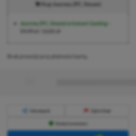
Kup Journey (PC, Steam)
Journey (PC, Steam)
w Instant Gaming
–
59,99 zł
/
13,01 zł
Brak prowizji przy płatności kartą.
■
■■■■■■■■■■■■■■■■■
Udostępnij
Zgłoś błąd
Dodaj komentarz