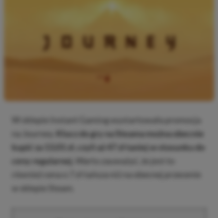
W sklepie Instant Gaming wystartowała promocja
na Journey.
Klucz do gry na Steama można obecnie
kupić za 13,01 zł, czyli aż 47 zł taniej w stosunku do
ceny regularnej.
Warto zauważyć, że jest to
również cena o 7 zł tańsza niż na obecnej przecenie
w sklepie Steam.