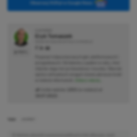
Obserwuj XGP.pl w Google News
O AUTORZE
Eryk Tomaszek
REDAKTOR DZIAŁÓW ARTYKUŁY & PROMOCJE
PROFIL
Pasjonat trójwymiarowych gier platformowych i
przygodowych. Od dziecka z padem w ręku, choć
chętnie sięga też po klawiaturę i myszkę. Obecnie
oprócz wirtualnych zmagań stawia pierwsze kroki
w świecie informatyki.
Zobacz więcej...
Liczba wpisów:
2203
(w redakcji od
18.07.2022
)
TAGI:
JOURNEY
Niektóre odnośniki w powyższej publikacji to linki afiliacyjne. Jeżeli