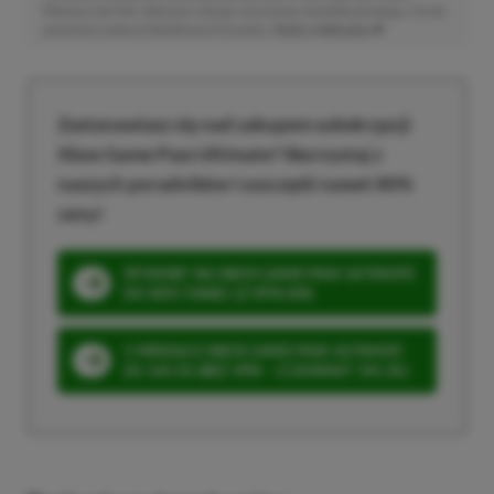
klikniesz taki link i dokonasz zakupu, otrzymamy niewielką prowizję, a Ty nie
poniesiesz żadnych dodatkowych kosztów. |
Etyka redakcyjna
Zastanawiasz się nad zakupem subskrypcji
Xbox Game Pass Ultimate? Skorzystaj z
naszych poradników i oszczędź nawet 80%
ceny!
SPOSOBY NA XBOX GAME PASS ULTIMATE
DO 80% TANIEJ (Z VPN-EM)
3 MIESIĄCE XBOX GAME PASS ULTIMATE
ZA 160 ZŁ (BEZ VPN – Z ZAMIAST 345 ZŁ)