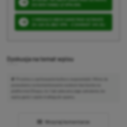
DO 80% TANIEJ (Z VPN-EM)
3 MIESIĄCE XBOX GAME PASS ULTIMATE
ZA 160 ZŁ (BEZ VPN – Z ZAMIAST 345 ZŁ)
Dyskusja na temat wpisu
Prosimy o zachowanie kultury wypowiedzi. Mimo że
pozwalamy na komentowanie osobom bez konta na
platformie Disqus, to i tak zalecamy jego założenie, bo
wpisy gości często trafiają do spamu.
Wczytaj komentarze