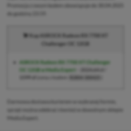
Promocja z owym kodem obowiązuje do 30.04.2025
do godziny 23:59.
Kup ASROCK Radeon RX 7700 XT
Challenger OC 12GB
ASROCK Radeon RX 7700 XT Challenger
OC 12GB w Media Expert
–
2024,64 zł
/
1599 zł
(cena z kodem
)
R2804-300425
Darmowa dostawa kurierem w wybranej formie,
sprzęt można odebrać również w dowolnym sklepie
Media Expert.