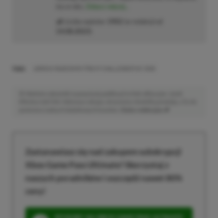
mu w oko.
Zobacz więcej...
Liczba wpisów:
1902
(w redakcji od
14.08.2023
)
TAGI:
ASROCK RADEON RX 7700 XT CHALLENGER OC 12GB
Niektóre odnośniki w powyższej publikacji to linki afiliacyjne. Jeżeli
klikniesz taki link i dokonasz zakupu, otrzymamy niewielką prowizję, a Ty nie
poniesiesz żadnych dodatkowych kosztów. |
Etyka redakcyjna
Zastanawiasz się nad zakupem subskrypcji
Xbox Game Pass Ultimate? Skorzystaj z
naszych poradników i oszczędź nawet 80%
ceny!
SPOSOBY NA XBOX GAME PASS ULTIMATE