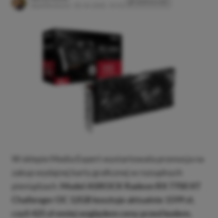
SKOPIUJ LINK
SKOPIOWANO
Opublikowano:
29.04.2025, 10:52
W sklepie Media Expert wystartowała promocja na
zakup wydajnej karty graficznej w rozsądnych
pieniądzach.
Model ASROCK Radeon RX 7700 XT
Challenger OC 12GB kosztuje aktualnie 1599 zł,
czyli 425 zł mniej względem ceny przed kodem.