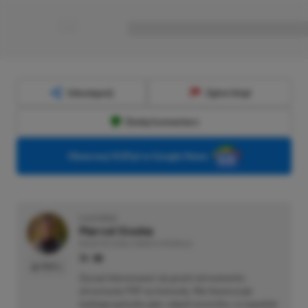
■
■■■■■■■■■■■■■■■■■
Udostępnij
Zgłoś błąd
Dodaj komentarz
Obserwuj XGP.pl w Google News
O AUTORZE
Marcel Goska
REDAKTOR DZIAŁU NEWSY & PROMOCJE
PROFIL
Zaczął interesować się grami od momentu
otrzymania PSP na komunię. Nie faworyzuje
żadnego gatunku gier, odpali wszystko, co wpadnie