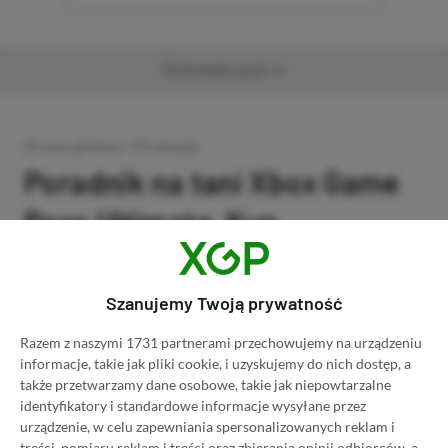
Promowany post
Strona główna
»
Promocje
Poradnik na tani Xbox Game
Pass Ultimate. Kup
subskrypcję nawet 80%
taniej!
Szanujemy Twoją prywatność
Razem z naszymi 1731 partnerami przechowujemy na urządzeniu
Author
Kacper Kościański
SKOPIUJ LINK
SKOPIOWANO
Ost. aktualizacja:
26.06, 11:03
informacje, takie jak pliki cookie, i uzyskujemy do nich dostęp, a
także przetwarzamy dane osobowe, takie jak niepowtarzalne
identyfikatory i standardowe informacje wysyłane przez
urządzenie, w celu zapewniania spersonalizowanych reklam i
treści, pomiaru reklam i treści oraz zbierania opinii odbiorców, a