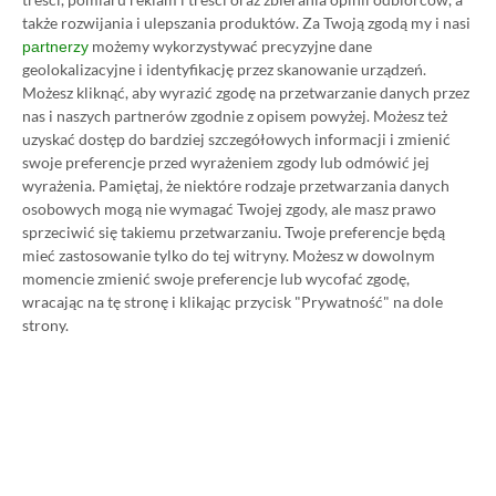
także rozwijania i ulepszania produktów.
Za Twoją zgodą my i nasi
możemy wykorzystywać precyzyjne dane
partnerzy
geolokalizacyjne i identyfikację przez skanowanie urządzeń.
Możesz kliknąć, aby wyrazić zgodę na przetwarzanie danych przez
nas i naszych partnerów zgodnie z opisem powyżej. Możesz też
uzyskać dostęp do bardziej szczegółowych informacji i zmienić
swoje preferencje przed wyrażeniem zgody lub odmówić jej
wyrażenia.
Pamiętaj, że niektóre rodzaje przetwarzania danych
osobowych mogą nie wymagać Twojej zgody, ale masz prawo
sprzeciwić się takiemu przetwarzaniu. Twoje preferencje będą
Koszt 1 miesiąca subskrypcji Xbox Game Pass
mieć zastosowanie tylko do tej witryny. Możesz w dowolnym
momencie zmienić swoje preferencje lub wycofać zgodę,
Ultimate w oficjalnym sklepie Microsoftu to
wracając na tę stronę i klikając przycisk "Prywatność" na dole
obecnie aż 115 zł – nie ma co ukrywać, że to bardzo
strony.
dużo. Jednak wcale nie musisz tyle płacić!
W tym poradniku, który właśnie czytasz,
pokażemy Ci, jak kupować ten abonament nawet
80% taniej
– za ok. 24-25 zł / msc zamiast 115 zł /