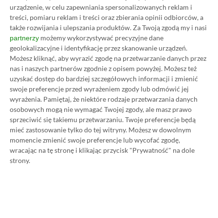
urządzenie, w celu zapewniania spersonalizowanych reklam i
treści, pomiaru reklam i treści oraz zbierania opinii odbiorców, a
także rozwijania i ulepszania produktów.
Za Twoją zgodą my i nasi
możemy wykorzystywać precyzyjne dane
partnerzy
geolokalizacyjne i identyfikację przez skanowanie urządzeń.
Możesz kliknąć, aby wyrazić zgodę na przetwarzanie danych przez
nas i naszych partnerów zgodnie z opisem powyżej. Możesz też
uzyskać dostęp do bardziej szczegółowych informacji i zmienić
swoje preferencje przed wyrażeniem zgody lub odmówić jej
wyrażenia.
Pamiętaj, że niektóre rodzaje przetwarzania danych
osobowych mogą nie wymagać Twojej zgody, ale masz prawo
Koszt 1 miesiąca subskrypcji Xbox Game Pass
sprzeciwić się takiemu przetwarzaniu. Twoje preferencje będą
mieć zastosowanie tylko do tej witryny. Możesz w dowolnym
Ultimate w oficjalnym sklepie Microsoftu to
momencie zmienić swoje preferencje lub wycofać zgodę,
obecnie aż 115 zł – nie ma co ukrywać, że to bardzo
wracając na tę stronę i klikając przycisk "Prywatność" na dole
dużo. Jednak wcale nie musisz tyle płacić!
strony.
W tym poradniku, który właśnie czytasz,
pokażemy Ci, jak kupować ten abonament nawet
80% taniej
– za ok. 24-25 zł / msc zamiast 115 zł /