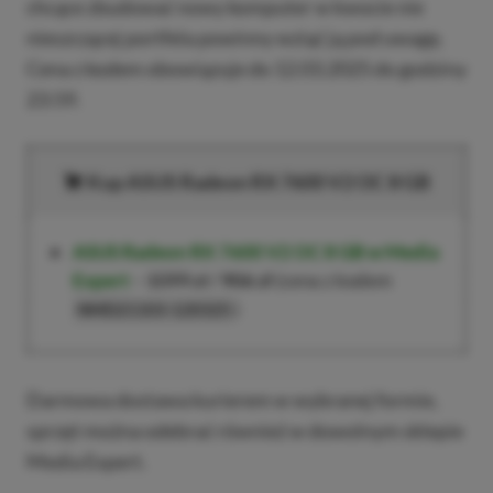
chcące zbudować nowy komputer w kwocie nie
nieszczącej portfela powinny wziąć ją pod uwagę.
Cena z kodem obowiązuje do 12.03.2025 do godziny
23:59.
Kup ASUS Radeon RX 7600 V2 OC 8 GB
ASUS Radeon RX 7600 V2 OC 8 GB w Media
Expert
–
1099 zł
/
906 zł
(cena z kodem
)
NMD21103-120325
Darmowa dostawa kurierem w wybranej formie,
sprzęt można odebrać również w dowolnym sklepie
Media Expert.