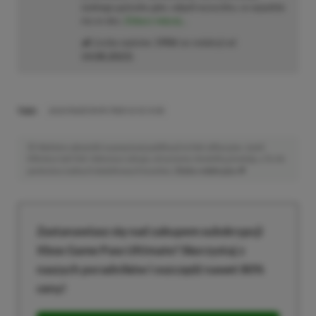
żadnego gatunku gier, odpali wszystko, co wpadnie
mu w oko.
Zobacz więcej...
Liczba wpisów:
1906
(w redakcji od
14.08.2023
)
TAGI:
ASUS RADEON RX 7600 V2 OC 8 GB
Niektóre odnośniki w powyższej publikacji to linki afiliacyjne. Jeżeli
klikniesz taki link i dokonasz zakupu, otrzymamy niewielką prowizję, a Ty nie
poniesiesz żadnych dodatkowych kosztów. |
Etyka redakcyjna
Zastanawiasz się nad zakupem subskrypcji
Xbox Game Pass Ultimate? Skorzystaj z
naszych poradników i oszczędź nawet 80%
ceny!