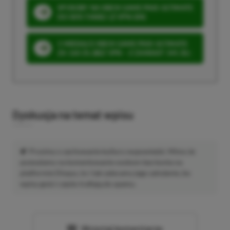
SPOSOBY NA XBOX GAME PASS ULTIMATE
DO 80% TANIEJ (Z VPN-EM)
3 MIESIĄCE XBOX GAME PASS ULTIMATE
ZA 160 ZŁ (BEZ VPN – Z ZAMIAST 345 ZŁ)
Dyskusja na temat wpisu
Prosimy o zachowanie kultury wypowiedzi. Mimo że
pozwalamy na komentowanie osobom bez konta na
platformie Disqus, to i tak zalecamy jego założenie, bo
wpisy gości często trafiają do spamu.
Wczytaj komentarze