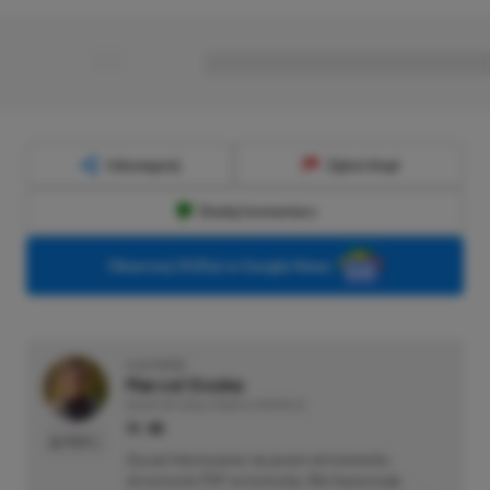
■
■■■■■■■■■■■■■■■■■
Udostępnij
Zgłoś błąd
Dodaj komentarz
Obserwuj XGP.pl w Google News
O AUTORZE
Marcel Goska
REDAKTOR DZIAŁU NEWSY & PROMOCJE
PROFIL
Zaczął interesować się grami od momentu
otrzymania PSP na komunię. Nie faworyzuje