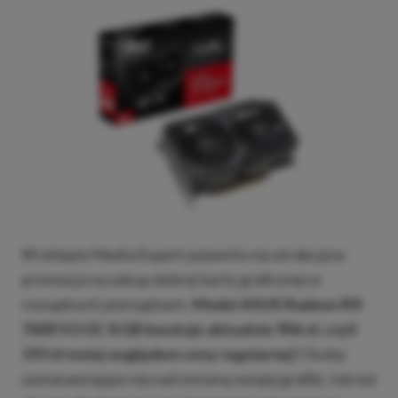
W sklepie Media Expert pojawiła się atrakcyjna
promocja na zakup dobrej karty graficznej w
rozsądnych pieniądzach.
Model ASUS Radeon RX
7600 V2 OC 8 GB kosztuje aktualnie 906 zł, czyli
193 zł mniej względem ceny regularnej!
Osoby
zastanawiające się nad zmianą swojej grafiki, lub też