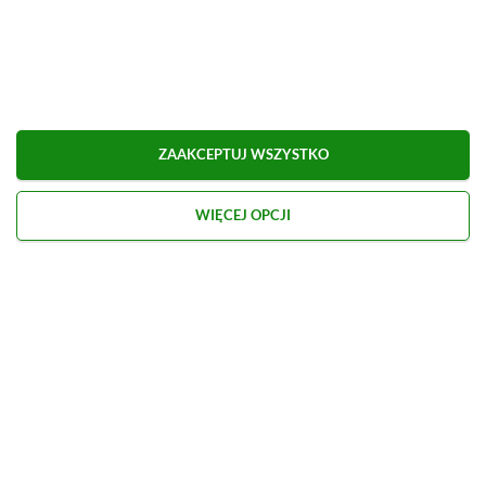
Udostępnij
Zgłoś błąd
Dodaj komentarz
Obserwuj XGP.pl w Google News
ZAAKCEPTUJ WSZYSTKO
O AUTORZE
WIĘCEJ OPCJI
Marcel Goska
REDAKTOR DZIAŁU NEWSY & PROMOCJE
PROFIL
Zaczął interesować się grami od momentu
otrzymania PSP na komunię. Nie faworyzuje
żadnego gatunku gier, odpali wszystko, co wpadnie
mu w oko.
Zobacz więcej...
Liczba wpisów:
1906
(w redakcji od
14.08.2023
)