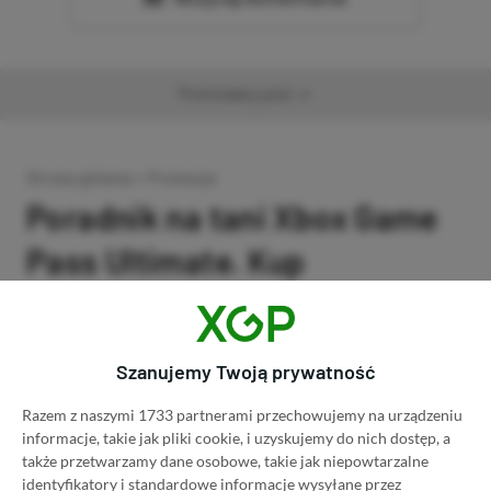
Promowany post
Strona główna
»
Promocje
Poradnik na tani Xbox Game
Pass Ultimate. Kup
subskrypcję nawet 80%
taniej!
Szanujemy Twoją prywatność
Author
Kacper Kościański
SKOPIUJ LINK
SKOPIOWANO
Ost. aktualizacja:
26.06, 11:03
Razem z naszymi 1733 partnerami przechowujemy na urządzeniu
informacje, takie jak pliki cookie, i uzyskujemy do nich dostęp, a
także przetwarzamy dane osobowe, takie jak niepowtarzalne
identyfikatory i standardowe informacje wysyłane przez