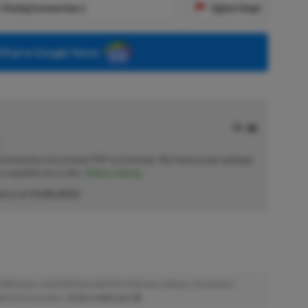
Dodaj komentarz
Zgłoś błąd
P.pl w Google News
od momentu otrzymania PSP na komunię. Nie faworyzuje żadnego
 co wpadnie mu w oko.
Zobacz więcej...
akcji od
14.08.2023
)
afiliacyjne. Jeżeli klikniesz taki link i dokonasz zakupu, otrzymamy
atkowych kosztów. |
Etyka redakcyjna