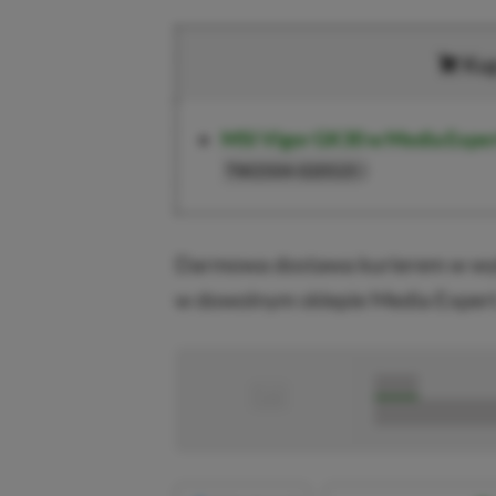
Ku
MSI Vigor GK30 w Media Expe
)
TW2504-020525
Darmowa dostawa kurierem w wyb
w dowolnym sklepie Media Expert
■
■■■■■
■■■■■■■■■■■