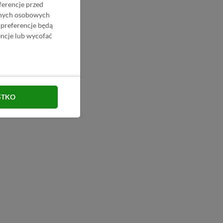
ferencje przed
danych osobowych
 preferencje będą
ncje lub wycofać
STKO