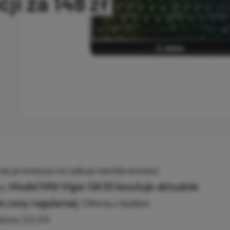
i za 148 zł
OPIOWANO
 się promocja na zakup membranowo-
zy.
Model MSI Vigor GK30 kosztuje aktualnie
m ceny regularnej.
Oferta z kodem
ziny 23:59.