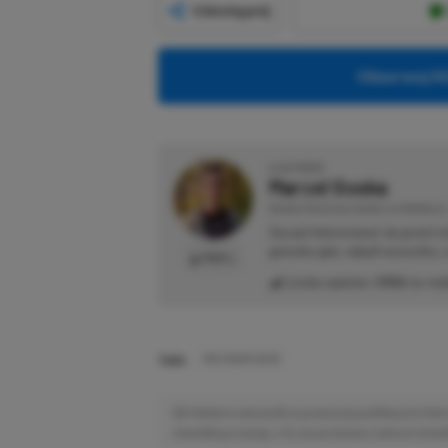
Udostępnij
Obserwuj XG
O AUTORZE
Marcel Goska
REDAKTOR DZIAŁU NEWSY & PROMOCJE
Zaczął interesować się grami 
gatunku gier, odpali wszystko,
PROFIL
Liczba wpisów:
1906
(w red
TAGI:
MSI VIGOR GK30
Niektóre odnośniki w powyższej publikacji to linki 
niewielką prowizję, a Ty nie poniesiesz żadnych dod