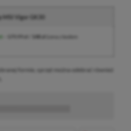
p MSI Vigor GK30
rt
–
179,99 zł
/
148 zł
(cena z kodem
ranej formie, sprzęt można odebrać również
.
■■■■■■