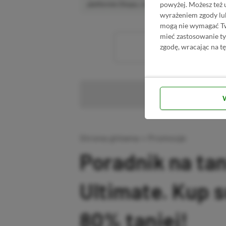
powyżej. Możesz też 
platformie Disqus, to i tak zalecamy jego założen
wyrażeniem zgody lu
mogą nie wymagać Two
mieć zastosowanie t
Wc
zgodę, wracając na tę
Pr
Strona główna
»
Promocje
Poradnik na ta
Ultimate. Kup 
80% taniej!