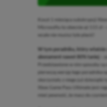
Koszt 1 miesiąca subskrypcji Xbo
Microsoftu to obecnie aż 115 zł –
wcale nie musisz tyle płacić!
W tym poradniku, który właśnie 
abonament nawet 80% taniej
– z
Przedstawione w nim sposoby są 
pierwszą wersję tego poradnika o
skorzystały z niego już dziesiątki
Xbox Game Pass Ultimate jest reg
mieć pewność, że masz do czynieni