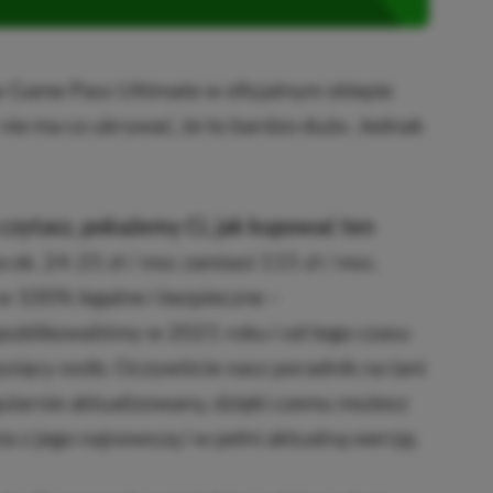
x Game Pass Ultimate w oficjalnym sklepie
 nie ma co ukrywać, że to bardzo dużo. Jednak
czytasz, pokażemy Ci, jak kupować ten
a ok. 24-25 zł / msc zamiast 115 zł / msc.
w 100% legalne i bezpieczne –
publikowaliśmy w 2021 roku i od tego czasu
 tysięcy osób. Oczywiście nasz poradnik na tani
ularnie aktualizowany, dzięki czemu możesz
a z jego najnowszą i w pełni aktualną wersję.