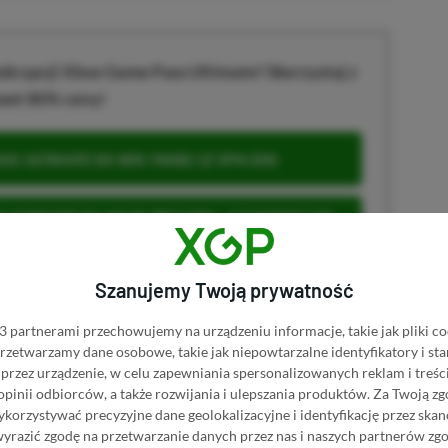
krypcji Xbox Game Pass Ultimate? Skorzystaj z
wet 80% ceny!
S ULTIMATE DO 80% TANIEJ (Z VPN-EM)
 ULTIMATE ZA 160 ZŁ (BEZ VPN – Z ZAMIAST 345
Szanujemy Twoją prywatność
 partnerami przechowujemy na urządzeniu informacje, takie jak pliki co
 przetwarzamy dane osobowe, takie jak niepowtarzalne identyfikatory i s
u
przez urządzenie, w celu zapewniania spersonalizowanych reklam i treści
 opinii odbiorców, a także rozwijania i ulepszania produktów.
Za Twoją zg
orzystywać precyzyjne dane geolokalizacyjne i identyfikację przez ska
wyrazić zgodę na przetwarzanie danych przez nas i naszych partnerów zg
 Mimo że pozwalamy na komentowanie osobom bez konta na