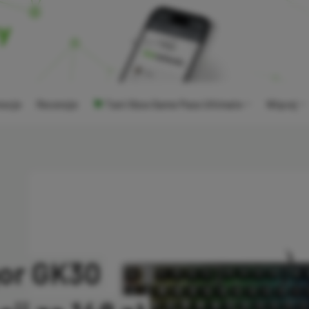
ocje
Recenzje
Tani Xbox Game Pass Ultimate
Więcej
gor GK30