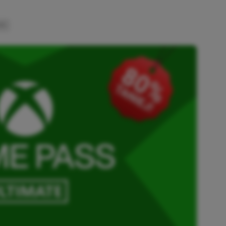
INK
SKOPIOWANO