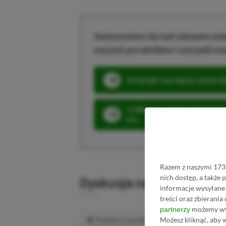
Zastanawiasz się nad zakupem subs
naszych poradników i oszczędź na
SPOSOBY NA XBOX GAME PAS
3 MIESIĄCE XBOX GAME PASS
ZŁ)
Razem z naszymi 1733
nich dostęp, a także
Dyskusja na temat wpis
informacje wysyłane 
treści oraz zbierania
możemy wyk
partnerzy
Możesz kliknąć, aby 
Prosimy o zachowanie kultury wypowiedzi.