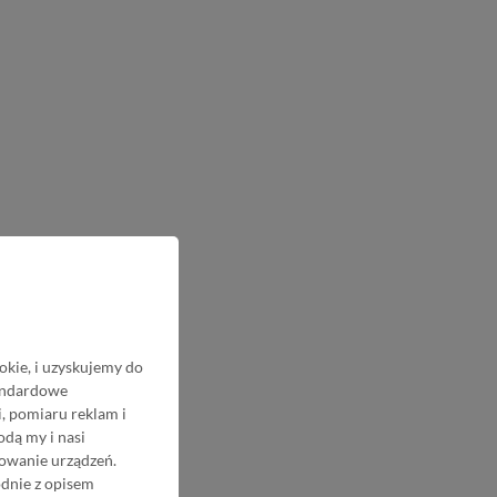
okie, i uzyskujemy do
tandardowe
, pomiaru reklam i
odą my i nasi
nowanie urządzeń.
odnie z opisem