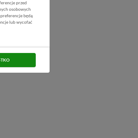
ferencje przed
danych osobowych
 preferencje będą
ncje lub wycofać
STKO