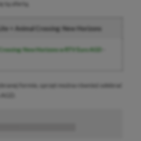
 tą ofertą.
ite + Animal Crossing: New Horizons
 Crossing: New Horizons w RTV Euro AGD
–
ranej formie, sprzęt można również odebrać
o AGD.
■■■■■■