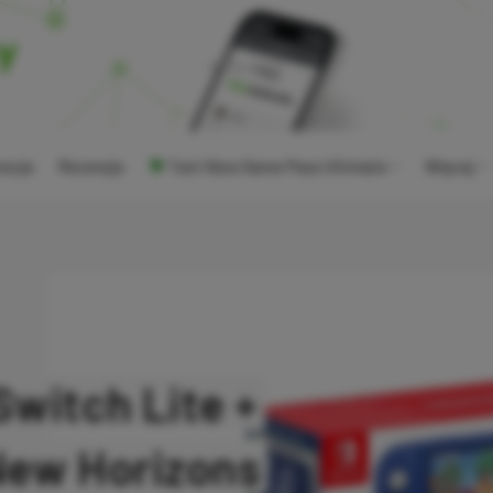
ocje
Recenzje
Tani Xbox Game Pass Ultimate
Więcej
witch Lite +
New Horizons