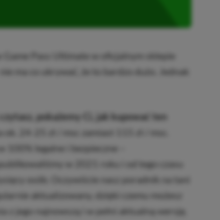
x Game Pass Ultimate w oficjalnym sklepie
 nie ma co ukrywać, że to bardzo dużo. Jednak
czytasz, pokażemy Ci, jak kupować ten
a ok. 24-25 zł / msc zamiast 115 zł / msc.
w 100% legalne i bezpieczne –
publikowaliśmy w 2021 roku i od tego czasu
 tysięcy osób. Oczywiście nasz poradnik na tani
ularnie aktualizowany, dzięki czemu możesz
a z jego najnowszą i w pełni aktualną wersję.