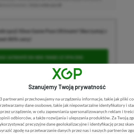
atkowych kosztów. |
Etyka redakcyjna
krypcji Xbox Game Pass Ultimate? Skorzystaj z
wet 80% ceny!
S ULTIMATE DO 80% TANIEJ (Z VPN-EM)
 ULTIMATE ZA 160 ZŁ (BEZ VPN – Z ZAMIAST 345
Szanujemy Twoją prywatność
 partnerami przechowujemy na urządzeniu informacje, takie jak pliki co
 przetwarzamy dane osobowe, takie jak niepowtarzalne identyfikatory i s
przez urządzenie, w celu zapewniania spersonalizowanych reklam i treści
u
 opinii odbiorców, a także rozwijania i ulepszania produktów.
Za Twoją zg
orzystywać precyzyjne dane geolokalizacyjne i identyfikację przez ska
wyrazić zgodę na przetwarzanie danych przez nas i naszych partnerów zg