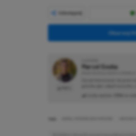
Udostępnij
Obserwuj XG
O AUTORZE
Marcel Goska
REDAKTOR DZIAŁU NEWSY & PROMOCJE
Zaczął interesować się grami 
gatunku gier, odpali wszystko,
PROFIL
Liczba wpisów:
1906
(w red
TAGI:
ANIMAL CROSSING NEW HORIZONS
NINTENDO 
Niektóre odnośniki w powyższej publikacji to linki 