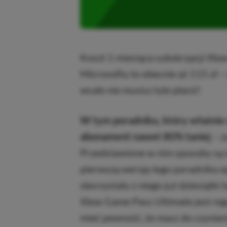
Koszt 1 miesiąca subskrypcji Xbo
Microsoftu to obecnie aż 115 zł –
wcale nie musisz tyle płacić!
W tym poradniku, który właśnie 
abonament nawet 80% taniej
– z
Przedstawione w nim sposoby są 
pierwszą wersję tego poradnika o
skorzystały z niego już dziesiątki
Xbox Game Pass Ultimate jest reg
mieć pewność, że masz do czynieni