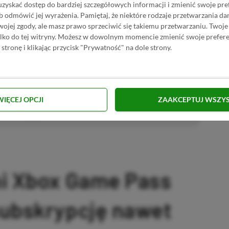
uzyskać dostęp do bardziej szczegółowych informacji i zmienić swoje pre
 Mimo że pozwalamy na komentowanie osobom bez konta na
b odmówić jej wyrażenia.
Pamiętaj, że niektóre rodzaje przetwarzania 
ie, bo wpisy gości często trafiają do spamu.
jej zgody, ale masz prawo sprzeciwić się takiemu przetwarzaniu. Twoje
ylko do tej witryny. Możesz w dowolnym momencie zmienić swoje prefere
 stronę i klikając przycisk "Prywatność" na dole strony.
zytaj komentarze
WIĘCEJ OPCJI
ZAAKCEPTUJ WSZY
omowany post
ni Xbox Game Pass
subskrypcję nawet