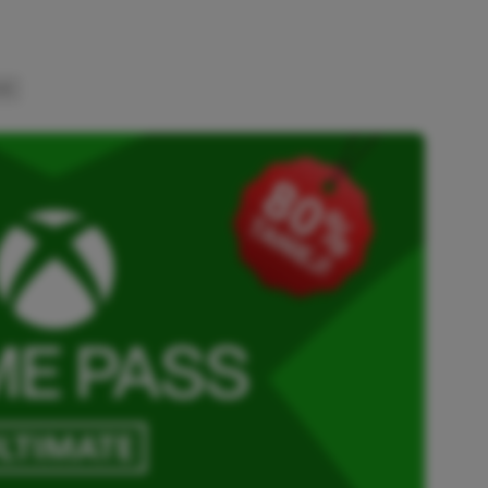
INK
SKOPIOWANO