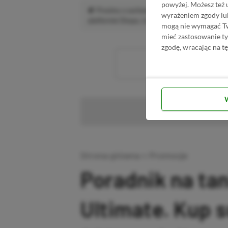
powyżej. Możesz też 
Prosimy o zachowanie kultury wypowiedzi.
wyrażeniem zgody lu
platformie Disqus, to i tak zalecamy jego założen
mogą nie wymagać Two
mieć zastosowanie t
zgodę, wracając na tę
Wc
Pr
Strona główna
»
Promocje
Poradnik na ta
Ultimate. Kup 