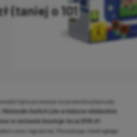
ł (taniej o 101
NO
wała fajna promocja na przenośną konsolę
.
Nintendo Switch Lite w kolorze niebieskim
ons w zestawie kosztuje teraz 898 zł!
ędem ceny regularnej. Poszukując niedrogiego