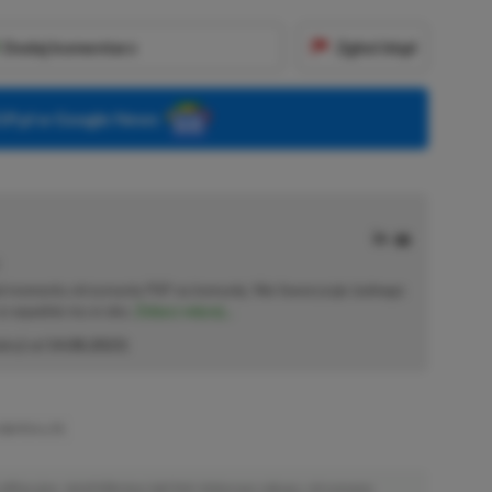
Dodaj komentarz
Zgłoś błąd
P.pl w Google News
od momentu otrzymania PSP na komunię. Nie faworyzuje żadnego
 co wpadnie mu w oko.
Zobacz więcej...
akcji od
14.08.2023
)
SWITCH LITE
afiliacyjne. Jeżeli klikniesz taki link i dokonasz zakupu, otrzymamy