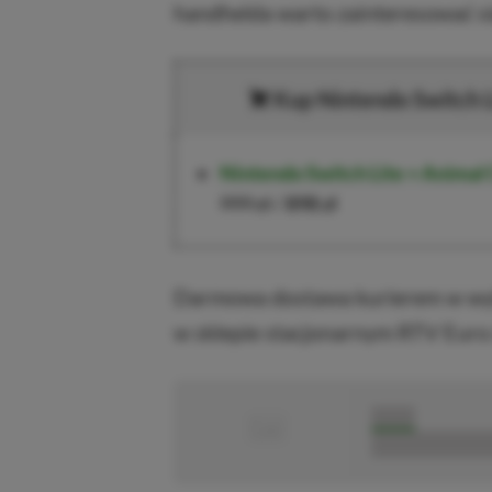
handhelda warto zainteresować się
Kup Nintendo Switch L
Nintendo Switch Lite + Animal
999 zł
/
898 zł
Darmowa dostawa kurierem w wyb
w sklepie stacjonarnym RTV Eur
■
■■■■■
■■■■■■■■■■■