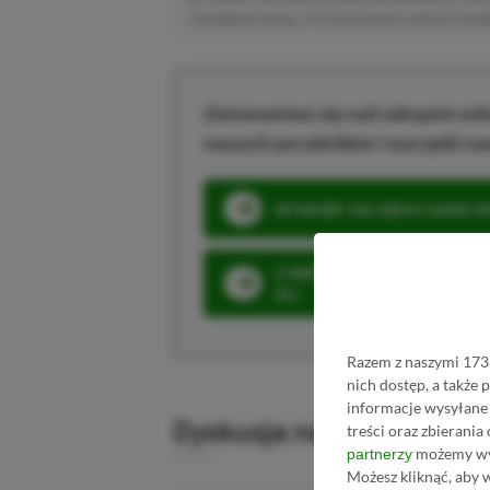
niewielką prowizję, a Ty nie poniesiesz żadnych dod
Zastanawiasz się nad zakupem subs
naszych poradników i oszczędź na
SPOSOBY NA XBOX GAME PAS
3 MIESIĄCE XBOX GAME PASS
ZŁ)
Razem z naszymi 1733
nich dostęp, a także
informacje wysyłane 
Dyskusja na temat wpis
treści oraz zbierania
możemy wyk
partnerzy
Możesz kliknąć, aby 