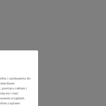
okie, i uzyskujemy do
tandardowe
, pomiaru reklam i
odą my i nasi
nowanie urządzeń.
odnie z opisem