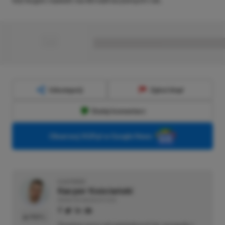
■
■■■■■■■■■■■■■■■■■
Udostępnij
Zgłoś błąd
Dodaj komentarz
Obserwuj XGP.pl w Google News
O AUTORZE
Kacper Kościański
REDAKTOR NACZELNY & CEO
PROFIL
Zapalony gracz od najmłodszych lat, przygodę z