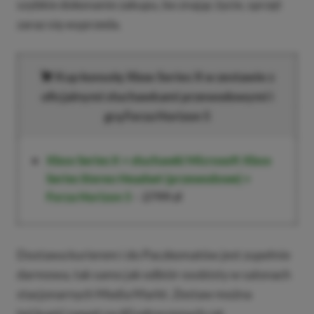
szybkie dokonanie zakupu, bo znając życie, sprzęt
zaraz się wyprzeda.
Kup konsolę Xbox Series X w zestawie z
oficjalnymi słuchawkami przewodowymi i
grą Forza Horizon 5
Xbox Series X + słuchawki Microsoft Xbox
Series Stereo Headset (przewodowe) +
Forza Horizon 5
–
2799 zł
Dostawa kurierem i do Paczkomatów jest zupełnie
darmowa, tak samo jak odbiór osobisty w salonach
stacjonarnych Media Markt. Zestaw można
też kupić nawet na 60 odroczonych rat.