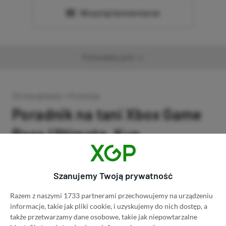
Wczytaj komentarze
Promowany post
Strona główna
»
Promocje
Poradnik na tani Xbox Game
Pass Ultimate. Kup
subskrypcję nawet 80%
taniej!
Szanujemy Twoją prywatność
Razem z naszymi 1733 partnerami przechowujemy na urządzeniu
Author
Kacper Kościański
SKOPIUJ LINK
SKOPIOWANO
Ost. aktualizacja:
26.06, 11:03
informacje, takie jak pliki cookie, i uzyskujemy do nich dostęp, a
także przetwarzamy dane osobowe, takie jak niepowtarzalne