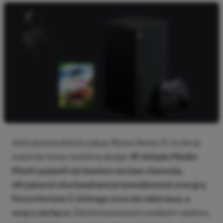
Jeśli planowaliście zakup Xboxa Series X, to teraz
macie ku temu świetną okazję.
W sklepie Media
Markt pojawił się bowiem zestaw z konsolą,
oficjalnymi słuchawkami przewodowymi oraz grą
Forza Horizon 5, którego cena nie odstrasza, a
wręcz zachęca.
Zainteresowanym osobom radzimy