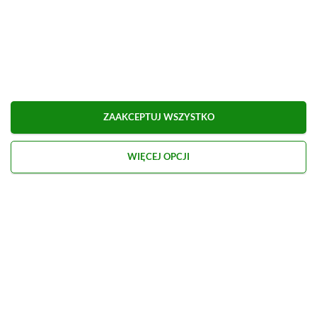
Udostępnij
Zgłoś błąd
Dodaj komentarz
Obserwuj XGP.pl w Google News
ZAAKCEPTUJ WSZYSTKO
O AUTORZE
WIĘCEJ OPCJI
Marcel Goska
REDAKTOR DZIAŁU NEWSY & PROMOCJE
PROFIL
Zaczął interesować się grami od momentu
otrzymania PSP na komunię. Nie faworyzuje
żadnego gatunku gier, odpali wszystko, co wpadnie
mu w oko.
Zobacz więcej...
Liczba wpisów:
1906
(w redakcji od
14.08.2023
)