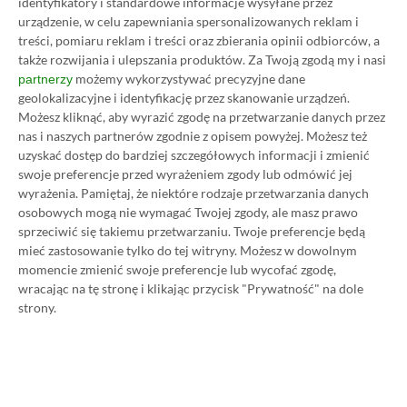
identyfikatory i standardowe informacje wysyłane przez
urządzenie, w celu zapewniania spersonalizowanych reklam i
treści, pomiaru reklam i treści oraz zbierania opinii odbiorców, a
także rozwijania i ulepszania produktów.
Za Twoją zgodą my i nasi
możemy wykorzystywać precyzyjne dane
partnerzy
geolokalizacyjne i identyfikację przez skanowanie urządzeń.
Możesz kliknąć, aby wyrazić zgodę na przetwarzanie danych przez
nas i naszych partnerów zgodnie z opisem powyżej. Możesz też
uzyskać dostęp do bardziej szczegółowych informacji i zmienić
swoje preferencje przed wyrażeniem zgody lub odmówić jej
wyrażenia.
Pamiętaj, że niektóre rodzaje przetwarzania danych
osobowych mogą nie wymagać Twojej zgody, ale masz prawo
sprzeciwić się takiemu przetwarzaniu. Twoje preferencje będą
Koszt 1 miesiąca subskrypcji Xbox Game Pass
mieć zastosowanie tylko do tej witryny. Możesz w dowolnym
momencie zmienić swoje preferencje lub wycofać zgodę,
Ultimate w oficjalnym sklepie Microsoftu to
wracając na tę stronę i klikając przycisk "Prywatność" na dole
obecnie aż 115 zł – nie ma co ukrywać, że to bardzo
strony.
dużo. Jednak wcale nie musisz tyle płacić!
W tym poradniku, który właśnie czytasz,
pokażemy Ci, jak kupować ten abonament nawet