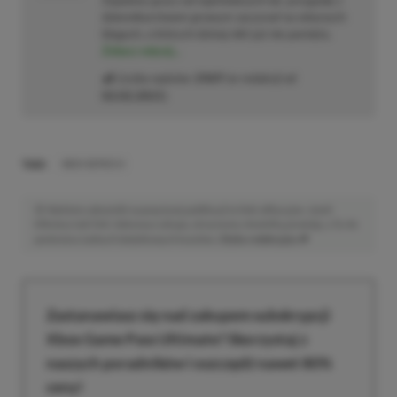
dziennikarstwem growym zaczynał na własnych
blogach, o których dzisiaj nikt już nie pamięta.
Zobacz więcej...
Liczba wpisów:
2469
(w redakcji od
02.02.2021
)
TAGI:
XBOX SERIES X
Niektóre odnośniki w powyższej publikacji to linki afiliacyjne. Jeżeli
klikniesz taki link i dokonasz zakupu, otrzymamy niewielką prowizję, a Ty nie
poniesiesz żadnych dodatkowych kosztów. |
Etyka redakcyjna
Zastanawiasz się nad zakupem subskrypcji
Xbox Game Pass Ultimate? Skorzystaj z
naszych poradników i oszczędź nawet 80%
ceny!