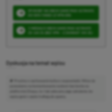
SPOSOBY NA XBOX GAME PASS ULTIMATE
DO 80% TANIEJ (Z VPN-EM)
3 MIESIĄCE XBOX GAME PASS ULTIMATE
ZA 160 ZŁ (BEZ VPN – Z ZAMIAST 345 ZŁ)
Dyskusja na temat wpisu
Prosimy o zachowanie kultury wypowiedzi. Mimo że
pozwalamy na komentowanie osobom bez konta na
platformie Disqus, to i tak zalecamy jego założenie, bo
wpisy gości często trafiają do spamu.