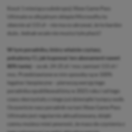
Koszt 1 miesiąca subskrypcji Xbox Game Pass
Ultimate w oficjalnym sklepie Microsoftu to
obecnie aż 115 zł – nie ma co ukrywać, że to bardzo
dużo. Jednak wcale nie musisz tyle płacić!
W tym poradniku, który właśnie czytasz,
pokażemy Ci, jak kupować ten abonament nawet
80% taniej
– za ok. 24-25 zł / msc zamiast 115 zł /
msc. Przedstawione w nim sposoby są w 100%
legalne i bezpieczne – pierwszą wersję tego
poradnika opublikowaliśmy w 2021 roku i od tego
czasu skorzystały z niego już dziesiątki tysięcy osób.
Oczywiście nasz poradnik na tani Xbox Game Pass
Ultimate jest regularnie aktualizowany, dzięki
czemu możesz mieć pewność, że masz do czynienia z
jego najnowszą i w pełni aktualną wersję.