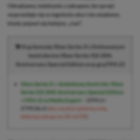
Odradzamy zwlekanie z zakupem, bo sprzęt
wyprzedaje się w mgnieniu oka i nie wiadomo,
kiedy pojawi się kolejny „rzut”.
Kup konsolę Xbox Series X z limitowanym
kontrolerem Xbox Series X|S 20th
Anniversary Special Edition oraz grą FIFA 22
Xbox Series X + dodatkowy kontroler Xbox
Series X|S 20th Anniversary Special Edition
+ FIFA 22 w Media Expert
–
2999 zł
/
2799,06 zł
(
aby uzyskać podaną cenę,
dokonaj zakupu na 30 rat 0%
)