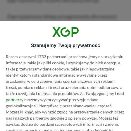
Zaprzyjaźnione sklepy przygotowały dla naszych
czytelników solidne rabaty, które w połączeniu
opisanymi w tym poradniku sposobami pozwalają
oszczędzić na abonamencie Xbox Game Pass
Szanujemy Twoją prywatność
Ultimate tak ogromną kwotę (nawet 80% względem
ceny regularnej). Promocja może dobiec końca w
Razem z naszymi 1733 partnerami przechowujemy na urządzeniu
informacje, takie jak pliki cookie, i uzyskujemy do nich dostęp, a
każdej chwili, bo liczba kodów u sprzedawców jest
także przetwarzamy dane osobowe, takie jak niepowtarzalne
ograniczona, dlatego zainteresowanym osobom
identyfikatory i standardowe informacje wysyłane przez
radzimy się spieszyć i nie odkładać zakupów na
urządzenie, w celu zapewniania spersonalizowanych reklam i
treści, pomiaru reklam i treści oraz zbierania opinii odbiorców, a
później.
także rozwijania i ulepszania produktów.
Za Twoją zgodą my i nasi
możemy wykorzystywać precyzyjne dane
partnerzy
Przechodząc do konkretów, poniżej znajduje się
geolokalizacyjne i identyfikację przez skanowanie urządzeń.
Możesz kliknąć, aby wyrazić zgodę na przetwarzanie danych przez
instrukcja, jak kupić Xbox Game Pass Ultimate z
nas i naszych partnerów zgodnie z opisem powyżej. Możesz też
rabatem nawet 80%.
Z okazji mogą skorzystać
uzyskać dostęp do bardziej szczegółowych informacji i zmienić
wszyscy – nowi, aktualni oraz powracający
swoje preferencje przed wyrażeniem zgody lub odmówić jej