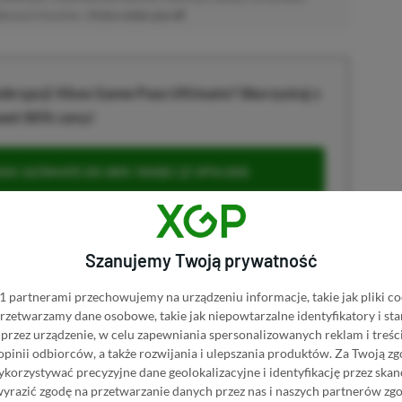
atkowych kosztów. |
Etyka redakcyjna
krypcji Xbox Game Pass Ultimate? Skorzystaj z
wet 80% ceny!
S ULTIMATE DO 80% TANIEJ (Z VPN-EM)
 ULTIMATE ZA 160 ZŁ (BEZ VPN – Z ZAMIAST 345
Szanujemy Twoją prywatność
 partnerami przechowujemy na urządzeniu informacje, takie jak pliki co
 przetwarzamy dane osobowe, takie jak niepowtarzalne identyfikatory i s
przez urządzenie, w celu zapewniania spersonalizowanych reklam i treści
u
 opinii odbiorców, a także rozwijania i ulepszania produktów.
Za Twoją zg
orzystywać precyzyjne dane geolokalizacyjne i identyfikację przez ska
wyrazić zgodę na przetwarzanie danych przez nas i naszych partnerów zg