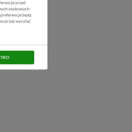
ferencje przed
danych osobowych
 preferencje będą
ncje lub wycofać
STKO