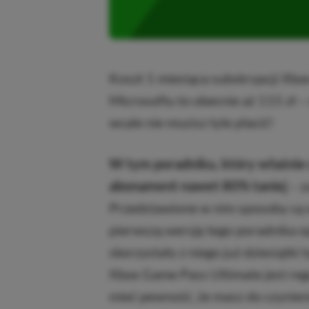
Koszt 1 miesiąca subskrypcji Xbo
Microsoftu to obecnie aż 115 zł –
wcale nie musisz tyle płacić!
W tym poradniku, który właśnie 
abonament nawet 80% taniej
– z
Przedstawione w nim sposoby są 
pierwszą wersję tego poradnika o
skorzystały z niego już dziesiątki
Xbox Game Pass Ultimate jest reg
mieć pewność, że masz do czynieni