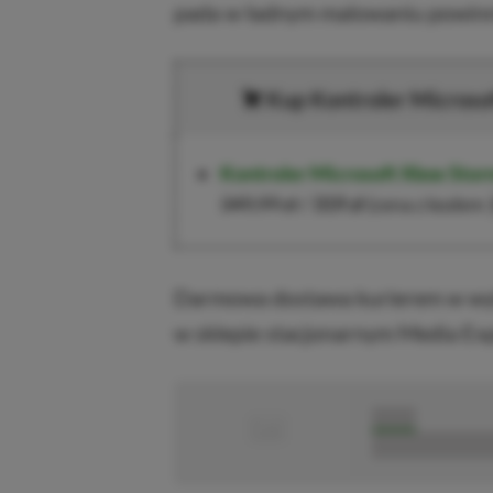
pada w ładnym malowaniu powinni
Kup Kontroler Microsof
Kontroler Microsoft Xbox Stor
349,99 zł
/
319 zł
(cena z kodem
Darmowa dostawa kurierem w wyb
w sklepie stacjonarnym Media Exp
■
■■■■■
■■■■■■■■■■■