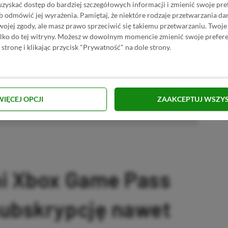
uzyskać dostęp do bardziej szczegółowych informacji i zmienić swoje pre
 Mimo że pozwalamy na komentowanie osobom bez konta na
b odmówić jej wyrażenia.
Pamiętaj, że niektóre rodzaje przetwarzania 
ie, bo wpisy gości często trafiają do spamu.
jej zgody, ale masz prawo sprzeciwić się takiemu przetwarzaniu. Twoje
ylko do tej witryny. Możesz w dowolnym momencie zmienić swoje prefere
 stronę i klikając przycisk "Prywatność" na dole strony.
zytaj komentarze
WIĘCEJ OPCJI
ZAAKCEPTUJ WSZY
omowany post
ni Xbox Game Pass
subskrypcję nawet