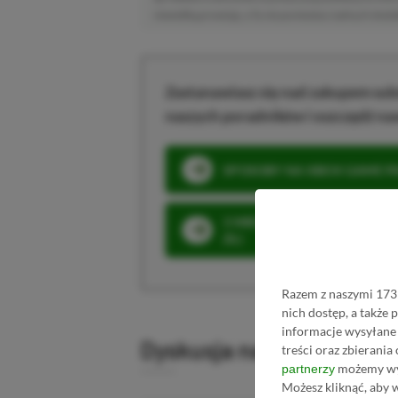
niewielką prowizję, a Ty nie poniesiesz żadnych dod
Zastanawiasz się nad zakupem subs
naszych poradników i oszczędź na
SPOSOBY NA XBOX GAME PAS
3 MIESIĄCE XBOX GAME PASS
ZŁ)
Razem z naszymi 1731
nich dostęp, a także
informacje wysyłane 
Dyskusja na temat wpis
treści oraz zbierania
możemy wyk
partnerzy
Możesz kliknąć, aby 