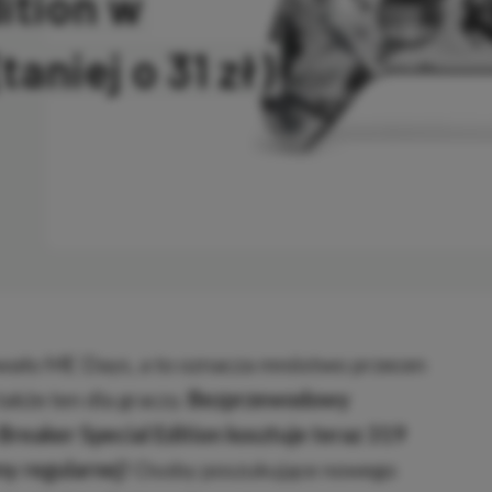
ition w
taniej o 31 zł)
NO
wało ME Days, a to oznacza mnóstwo przecen
akże ten dla graczy.
Bezprzewodowy
reaker Special Edition kosztuje teraz 319
ny regularnej!
Osoby poszukujące nowego