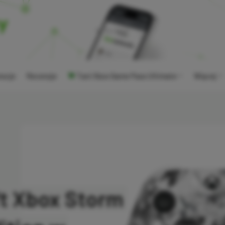
ocje
Recenzje
Tani Xbox Game Pass Ultimate
Więcej
ft Xbox Storm