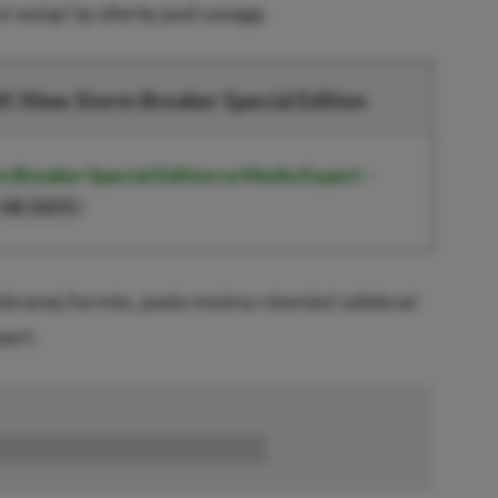
 wziąć tę ofertę pod uwagę.
t Xbox Storm Breaker Special Edition
m Breaker Special Edition w Media Expert
–
)
ME-DAYS
ranej formie, pada można również odebrać
ert.
■■■■■■