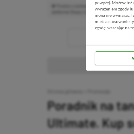
powyżej. Możesz też 
Prosimy o zachowanie kultury wypowiedzi.
wyrażeniem zgody lu
platformie Disqus, to i tak zalecamy jego założen
mogą nie wymagać Two
mieć zastosowanie t
zgodę, wracając na tę
Wc
Pr
Strona główna
»
Promocje
Poradnik na ta
Ultimate. Kup 