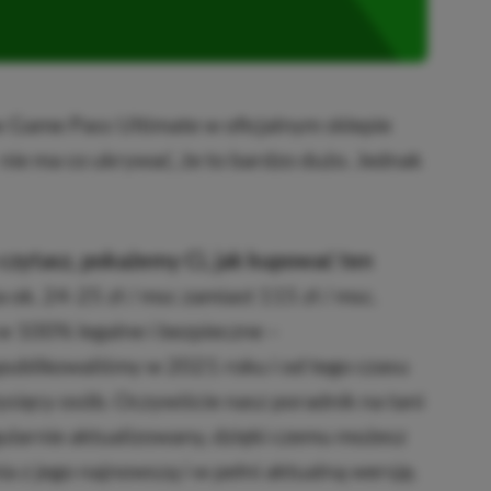
x Game Pass Ultimate w oficjalnym sklepie
 nie ma co ukrywać, że to bardzo dużo. Jednak
czytasz, pokażemy Ci, jak kupować ten
a ok. 24-25 zł / msc zamiast 115 zł / msc.
w 100% legalne i bezpieczne –
publikowaliśmy w 2021 roku i od tego czasu
 tysięcy osób. Oczywiście nasz poradnik na tani
ularnie aktualizowany, dzięki czemu możesz
a z jego najnowszą i w pełni aktualną wersję.