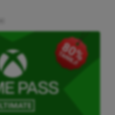
INK
SKOPIOWANO