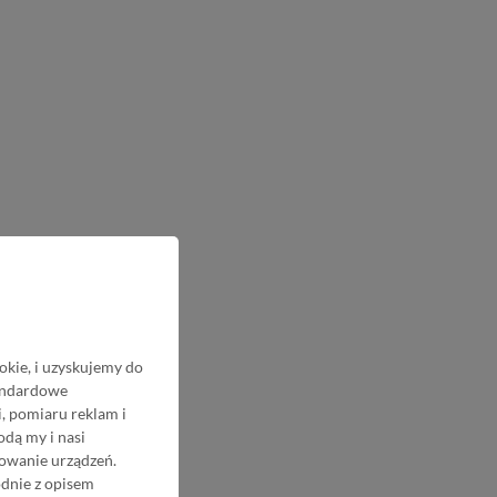
okie, i uzyskujemy do
tandardowe
, pomiaru reklam i
odą my i nasi
nowanie urządzeń.
odnie z opisem