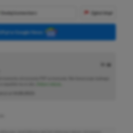
Dodaj komentarz
Zgłoś błąd
P.pl w Google News
od momentu otrzymania PSP na komunię. Nie faworyzuje żadnego
 co wpadnie mu w oko.
Zobacz więcej...
akcji od
14.08.2023
)
ION
afiliacyjne. Jeżeli klikniesz taki link i dokonasz zakupu, otrzymamy