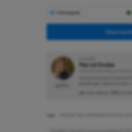
Udostępnij
Obserwuj XG
O AUTORZE
Marcel Goska
REDAKTOR DZIAŁU NEWSY & PROMOCJE
Zaczął interesować się grami 
gatunku gier, odpali wszystko,
PROFIL
Liczba wpisów:
1902
(w red
TAGI:
MICROSOFT XBOX STORM BREAKER SPECIAL EDIT
Niektóre odnośniki w powyższej publikacji to linki 