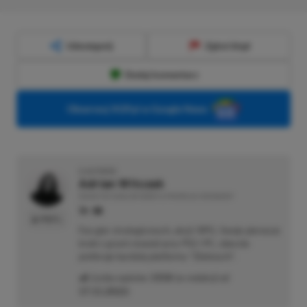
Udostępnij
Zgłoś błąd
Dodaj komentarz
Obserwuj XGP.pl w Google News
O AUTORZE
Adrian Witczak
REDAKTOR DZIAŁÓW NEWSY & PROMOCJE | RECENZENT
PROFIL
Fan gier strategicznych, akcji i RPG. Swoje pierwsze
kroki z grami stawiał przy PS2 i PC, obecnie
preferuje bardziej platformy "Zielonych".
Liczba wpisów:
3358
(w redakcji od
17.11.2022
)