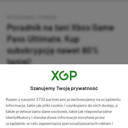
Strona główna
»
Promocje
Poradnik na tani Xbox Game
Pass Ultimate. Kup
subskrypcję nawet 80%
taniej!
Author
Kacper Kościański
SKOPIUJ LINK
SKOPIOWANO
Ost. aktualizacja:
26.06, 11:03
Szanujemy Twoją prywatność
Razem z naszymi 1733 partnerami przechowujemy na urządzeniu
informacje, takie jak pliki cookie, i uzyskujemy do nich dostęp, a
także przetwarzamy dane osobowe, takie jak niepowtarzalne
identyfikatory i standardowe informacje wysyłane przez
urządzenie, w celu zapewniania spersonalizowanych reklam i