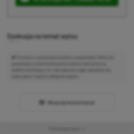
Dyskusja na temat wpisu
Prosimy o zachowanie kultury wypowiedzi. Mimo że
pozwalamy na komentowanie osobom bez konta na
platformie Disqus, to i tak zalecamy jego założenie, bo
wpisy gości często trafiają do spamu.
Wczytaj komentarze
Promowany post