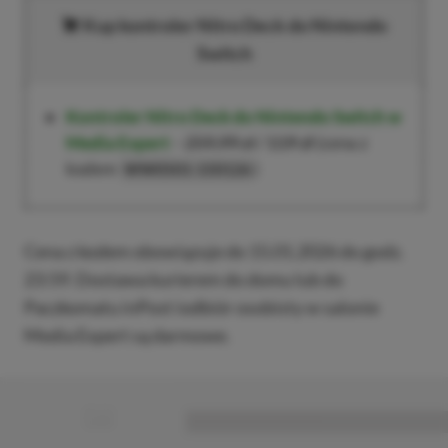
Kup kontroler Nitro Deck do Nintendo
Switch
Kontroler Nitro Deck do Nintendo Switch w
Media Expert
–
259,99 zł
/
119 zł
(cena z
kodem
)
WW0501-150126
Cena z kodem obowiązuje do 15.01.2026 do godz.
23:59. Dostawa kurierem do domu lub do
Paczkomatu inPost iodbiór osobisty w salonie
Media Expert są darmowe.
■
■■■■■■■■■■■■■■■■■