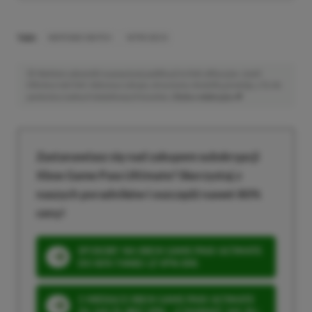
TAGI:
NINTENDO SWITCH
NITRO DECK
Niektóre odnośniki w powyższej publikacji to linki afiliacyjne. Jeżeli
klikniesz taki link i dokonasz zakupu, otrzymamy niewielką prowizję, a Ty nie
poniesiesz żadnych dodatkowych kosztów. |
Etyka redakcyjna
Zastanawiasz się nad zakupem subskrypcji
Xbox Game Pass Ultimate? Skorzystaj z
naszych poradników i oszczędź nawet 80%
ceny!
SPOSOBY NA XBOX GAME PASS ULTIMATE
DO 80% TANIEJ (Z VPN-EM)
3 MIESIĄCE XBOX GAME PASS ULTIMATE
ZA 160 ZŁ (BEZ VPN – Z ZAMIAST 345 ZŁ)