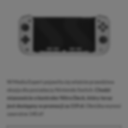
W Media Expert pojawiła się właśnie prawdziwa
okazja dla posiadaczy Nintendo Switch.
Chodzi
mianowicie o kontroler Nitro Deck, który teraz
jest dostępny w promocji za 119 zł.
Obniżka wynosi
zawrotne 140 zł!