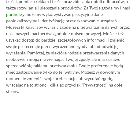
treści, pomiaru reklam i treści oraz zbierania opinii odbiorców, a
także rozwijania i ulepszania produktów.
Za Twoją zgodą my i nasi
możemy wykorzystywać precyzyjne dane
partnerzy
geolokalizacyjne i identyfikację przez skanowanie urządzeń.
Możesz kliknąć, aby wyrazić zgodę na przetwarzanie danych przez
nas i naszych partnerów zgodnie z opisem powyżej. Możesz też
uzyskać dostęp do bardziej szczegółowych informacji i zmienić
Koszt 1 miesiąca subskrypcji Xbox Game Pass
swoje preferencje przed wyrażeniem zgody lub odmówić jej
Ultimate w oficjalnym sklepie Microsoftu to
wyrażenia.
Pamiętaj, że niektóre rodzaje przetwarzania danych
osobowych mogą nie wymagać Twojej zgody, ale masz prawo
obecnie aż 115 zł – nie ma co ukrywać, że to bardzo
sprzeciwić się takiemu przetwarzaniu. Twoje preferencje będą
dużo. Jednak wcale nie musisz tyle płacić!
mieć zastosowanie tylko do tej witryny. Możesz w dowolnym
momencie zmienić swoje preferencje lub wycofać zgodę,
wracając na tę stronę i klikając przycisk "Prywatność" na dole
W tym poradniku, który właśnie czytasz,
strony.
pokażemy Ci, jak kupować ten abonament nawet
80% taniej
– za ok. 24-25 zł / msc zamiast 115 zł /
msc. Przedstawione w nim sposoby są w 100%
legalne i bezpieczne – pierwszą wersję tego
poradnika opublikowaliśmy w 2021 roku i od tego