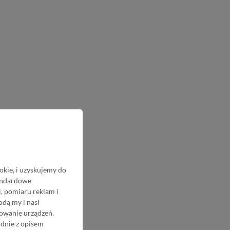
okie, i uzyskujemy do
tandardowe
, pomiaru reklam i
odą my i nasi
nowanie urządzeń.
odnie z opisem