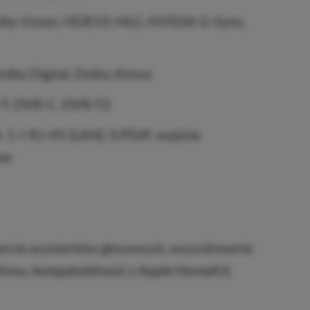
by Vision, HDR10, HLG, NVIDIA G-Sync,
olby Digital, Dolby Atmos
T, DVB-C, DVB-T2
 1 × RJ-45 (LAN), S/PDIF, wyjście
we
rcie asystentów głosowych, wyszukiwanie
efonu, kompatybilność z Apple HomeKit,