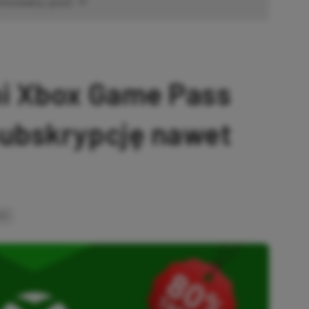
omowany post
ni Xbox Game Pass
subskrypcję nawet
INK
SKOPIOWANO