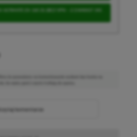
 ULTIMATE ZA 160 ZŁ (BEZ VPN – Z ZAMIAST 345
u
 Mimo że pozwalamy na komentowanie osobom bez konta na
ie, bo wpisy gości często trafiają do spamu.
zytaj komentarze