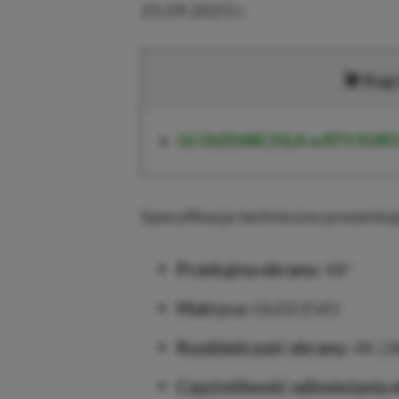
25.09.2023 r.
Kup
LG OLED48C21LA w RTV EUR
Specyfikacja techniczna prezentuj
Przekątna ekranu:
48″
Matryca:
OLED EVO
Rozdzielczość ekranu:
4K (3
Częstotliwość odświeżania 