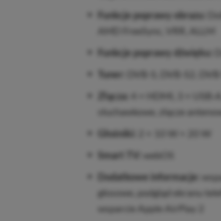
Funkcje poprawy obrazu:
Dol
AMD FreeSync, VRR, ALLM
Funkcje poprawy dźwięku:
D
Tuner:
DVB-S, DVB-S2, DVB-
Złącza:
4 × HDMI, 3 × USB-A,
słuchawkowe, złącze anteno
Głośniki:
2 × 10 W + 20 W
Smart TV:
webOS
Dodatkowe informacje:
wspa
głosowe, podgląd ekranu tel
wsparcie Apple AirPlay 2