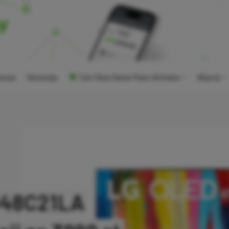
ocje
Recenzje
Tani Xbox Game Pass Ultimate
Więcej
D48C21LA