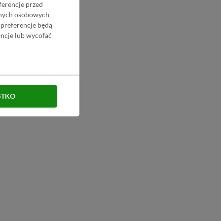
ferencje przed
danych osobowych
 preferencje będą
ncje lub wycofać
STKO