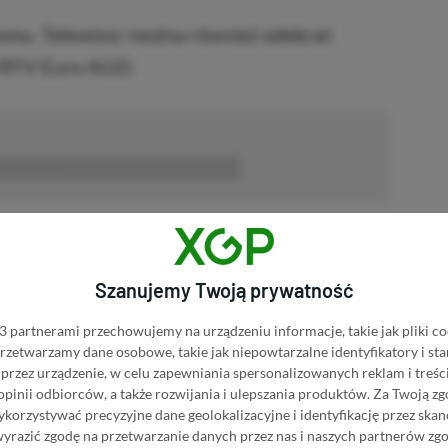
mu. Telewizor można również odebrać
e RTV Euro AGD.
■■■■■■
Dodaj komentarz
Zgłoś błąd
Szanujemy Twoją prywatność
P.pl w Google News
 partnerami przechowujemy na urządzeniu informacje, takie jak pliki co
 przetwarzamy dane osobowe, takie jak niepowtarzalne identyfikatory i s
przez urządzenie, w celu zapewniania spersonalizowanych reklam i treści
 opinii odbiorców, a także rozwijania i ulepszania produktów.
Za Twoją zg
orzystywać precyzyjne dane geolokalizacyjne i identyfikację przez ska
wyrazić zgodę na przetwarzanie danych przez nas i naszych partnerów zg