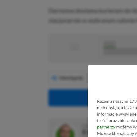
Darmowa dostawa kurierem do do
stacjonarnie w wybranym saloni
■
■■■■■
■■■■■■■■■■■
Udostępnij
Obserwuj XG
Razem z naszymi 1733
nich dostęp, a także
informacje wysyłane 
treści oraz zbierania
O AUTORZE
możemy wyk
partnerzy
Eryk Tomaszek
Możesz kliknąć, aby 