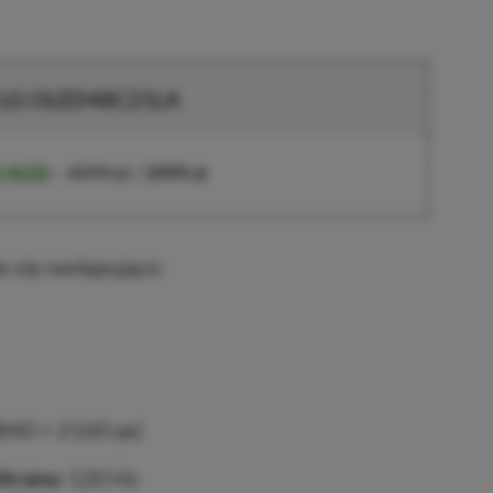
 LG OLED48C21LA
O AGD
–
4999 zł
/
3999 zł
e się następująco:
840 × 2160 px)
ekranu:
120 Hz