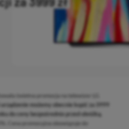
ji za 3999 zł
OPIOWANO
wała świetna promocja na telewizor LG
i urządzenie możemy obecnie kupić za 3999
sunku do ceny bezpośrednio przed obniżką.
 0%. Cena promocyjna obowiązuje do