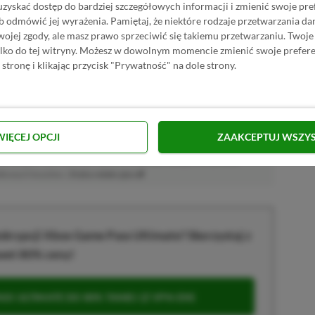
MOCJE
uzyskać dostęp do bardziej szczegółowych informacji i zmienić swoje pre
 platformowych i przygodowych. Od dziecka z padem w ręku, choć
b odmówić jej wyrażenia.
Pamiętaj, że niektóre rodzaje przetwarzania 
ę i myszkę. Obecnie oprócz wirtualnych zmagań stawia pierwsze
jej zgody, ale masz prawo sprzeciwić się takiemu przetwarzaniu. Twoje
acz więcej...
ylko do tej witryny. Możesz w dowolnym momencie zmienić swoje prefere
 stronę i klikając przycisk "Prywatność" na dole strony.
akcji od
18.07.2022
)
WIĘCEJ OPCJI
ZAAKCEPTUJ WSZY
afiliacyjne. Jeżeli klikniesz taki link i dokonasz zakupu, otrzymamy
atkowych kosztów. |
Etyka redakcyjna
krypcji Xbox Game Pass Ultimate? Skorzystaj z
wet 80% ceny!
S ULTIMATE DO 80% TANIEJ (Z VPN-EM)