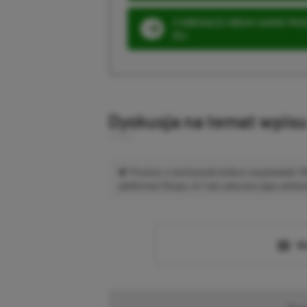
3 MIESIĄCE XBOX GAME PASS
ZŁ)
Dyskusja na temat wpis
Prosimy o zachowanie kultury wypowiedzi.
platformie Disqus, to i tak zalecamy jego założen
Wc