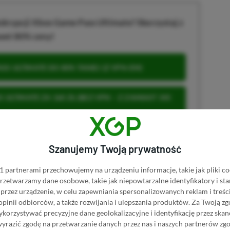
krypcji Xbox Game Pass Ultimate? Skorzystaj z
wet 80% ceny!
S ULTIMATE DO 80% TANIEJ (Z VPN-EM)
 ULTIMATE ZA 160 ZŁ (BEZ VPN – Z ZAMIAST 345
Szanujemy Twoją prywatność
u
 partnerami przechowujemy na urządzeniu informacje, takie jak pliki co
 przetwarzamy dane osobowe, takie jak niepowtarzalne identyfikatory i s
przez urządzenie, w celu zapewniania spersonalizowanych reklam i treści
 opinii odbiorców, a także rozwijania i ulepszania produktów.
Za Twoją zg
 Mimo że pozwalamy na komentowanie osobom bez konta na
orzystywać precyzyjne dane geolokalizacyjne i identyfikację przez ska
ie, bo wpisy gości często trafiają do spamu.
wyrazić zgodę na przetwarzanie danych przez nas i naszych partnerów zg