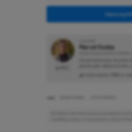
Obserwuj XG
O AUTORZE
Marcel Goska
REDAKTOR DZIAŁU NEWSY & PROMOCJE
Zaczął interesować się grami 
gatunku gier, odpali wszystko,
PROFIL
Liczba wpisów:
1902
(w red
TAGI:
INSTANT GAMING
LIFE IS STRANGE 2
Niektóre odnośniki w powyższej publikacji to linki 
niewielką prowizję, a Ty nie poniesiesz żadnych dod