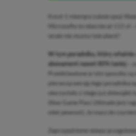
Koszt 1 miesiąca subskrypcji Xbo
Microsoftu to obecnie aż 115 zł –
wcale nie musisz tyle płacić!
W tym poradniku, który właśnie 
abonament nawet 80% taniej
– z
Przedstawione w nim sposoby są 
pierwszą wersję tego poradnika o
skorzystały z niego już dziesiątki
Xbox Game Pass Ultimate jest reg
mieć pewność, że masz do czynieni
Zaprzyjaźnione sklepy przygotował