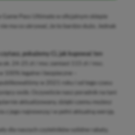
x Game Pass Ultimate w oficjalnym sklepie
 nie ma co ukrywać, że to bardzo dużo. Jednak
czytasz, pokażemy Ci, jak kupować ten
a ok. 24-25 zł / msc zamiast 115 zł / msc.
w 100% legalne i bezpieczne –
publikowaliśmy w 2021 roku i od tego czasu
 tysięcy osób. Oczywiście nasz poradnik na tani
ularnie aktualizowany, dzięki czemu możesz
a z jego najnowszą i w pełni aktualną wersję.
y dla naszych czytelników solidne rabaty,