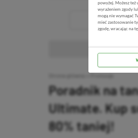
powyżej. Możesz też 
wyrażeniem zgody lu
mogą nie wymagać Two
Wc
mieć zastosowanie t
zgodę, wracając na tę
Pr
Strona główna
»
Promocje
Poradnik na ta
Ultimate. Kup 
80% taniej!