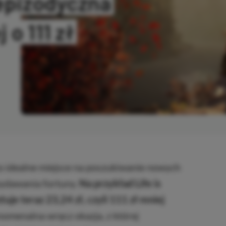
 epizodyczna
o 111 zł
ANO
to idealne miejsce na poszukiwanie nowych
wydawania fortuny.
Na przykład Life is
uje teraz 23,24 zł, czyli 111 zł mniej
nomenalna wręcz okazja, z której