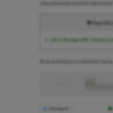
zdecydowanie powinni skorzystać f
Kup Life 
Life is Strange 2 (PC, Steam)
w I
Brak prowizji przy płatności kartą
■
■■■■■
■■■■■■■■■■■
Udostępnij