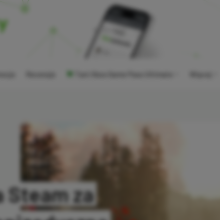
ocje
Recenzje
Tani Xbox Game Pass Ultimate
Więcej
na Steam za