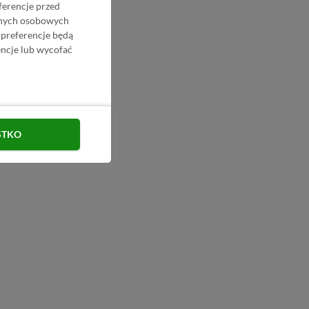
ferencje przed
danych osobowych
 preferencje będą
ncje lub wycofać
STKO