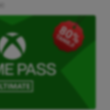
INK
SKOPIOWANO