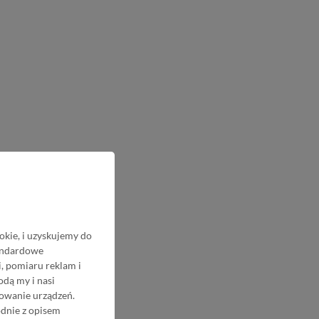
okie, i uzyskujemy do
tandardowe
, pomiaru reklam i
odą my i nasi
nowanie urządzeń.
odnie z opisem