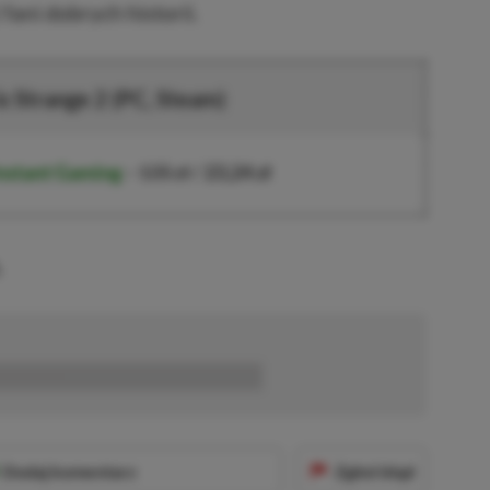
ani dobrych historii.
is Strange 2 (PC, Steam)
nstant Gaming
–
135 zł
/
23,24 zł
.
■■■■■■
Dodaj komentarz
Zgłoś błąd