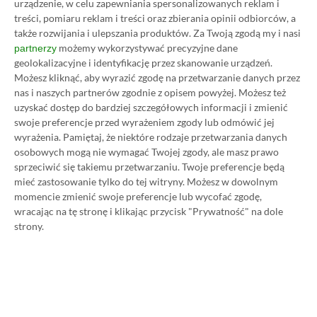
urządzenie, w celu zapewniania spersonalizowanych reklam i
treści, pomiaru reklam i treści oraz zbierania opinii odbiorców, a
także rozwijania i ulepszania produktów.
Za Twoją zgodą my i nasi
możemy wykorzystywać precyzyjne dane
partnerzy
geolokalizacyjne i identyfikację przez skanowanie urządzeń.
Możesz kliknąć, aby wyrazić zgodę na przetwarzanie danych przez
nas i naszych partnerów zgodnie z opisem powyżej. Możesz też
uzyskać dostęp do bardziej szczegółowych informacji i zmienić
swoje preferencje przed wyrażeniem zgody lub odmówić jej
wyrażenia.
Pamiętaj, że niektóre rodzaje przetwarzania danych
Koszt 1 miesiąca subskrypcji Xbox Game Pass
osobowych mogą nie wymagać Twojej zgody, ale masz prawo
Ultimate w oficjalnym sklepie Microsoftu to
sprzeciwić się takiemu przetwarzaniu. Twoje preferencje będą
mieć zastosowanie tylko do tej witryny. Możesz w dowolnym
obecnie aż 115 zł – nie ma co ukrywać, że to bardzo
momencie zmienić swoje preferencje lub wycofać zgodę,
dużo. Jednak wcale nie musisz tyle płacić!
wracając na tę stronę i klikając przycisk "Prywatność" na dole
strony.
W tym poradniku, który właśnie czytasz,
pokażemy Ci, jak kupować ten abonament nawet
80% taniej
– za ok. 24-25 zł / msc zamiast 115 zł /
msc. Przedstawione w nim sposoby są w 100%