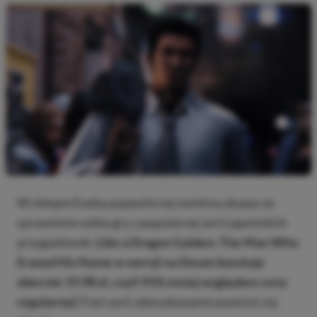
W sklepie Eneba pojawiła się świetna okazja na
sprawienie sobie gry z popularnej serii japońskich
przygodówek.
Like a Dragon Gaiden: The Man Who
Erased His Name w wersji na Steam kosztuje
obecnie 19,98 zł, czyli 91% mniej względem ceny
regularnej!
Fani serii zdecydowanie powinni się