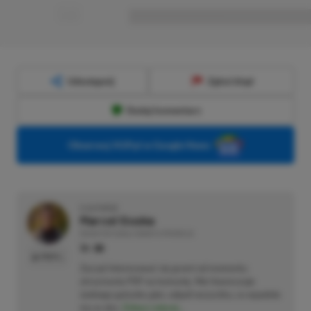
■
■■■■■■■■■■■■■■■■■
Udostępnij
Zgłoś błąd
Dodaj komentarz
Obserwuj XGP.pl w Google News
O AUTORZE
Marcel Goska
REDAKTOR DZIAŁU NEWSY & PROMOCJE
PROFIL
Zaczął interesować się grami od momentu
otrzymania PSP na komunię. Nie faworyzuje
żadnego gatunku gier, odpali wszystko, co wpadnie
mu w oko.
Zobacz więcej...