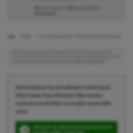
Liczba wpisów:
1906
(w redakcji od
14.08.2023
)
TAGI:
ENEBA
LIKE A DRAGON GAIDEN: THE MAN WHO ERASED HIS NAME
Niektóre odnośniki w powyższej publikacji to linki afiliacyjne. Jeżeli
klikniesz taki link i dokonasz zakupu, otrzymamy niewielką prowizję, a Ty nie
poniesiesz żadnych dodatkowych kosztów. |
Etyka redakcyjna
Zastanawiasz się nad zakupem subskrypcji
Xbox Game Pass Ultimate? Skorzystaj z
naszych poradników i oszczędź nawet 80%
ceny!
SPOSOBY NA XBOX GAME PASS ULTIMATE
DO 80% TANIEJ (Z VPN-EM)