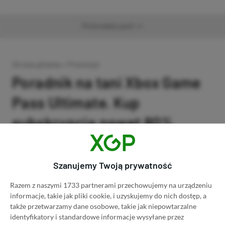
Promowany post
Strona główna
»
Promocje
Poradnik na tani Xbox Game
Pass Ultimate. Kup
subskrypcję nawet 80%
taniej!
Szanujemy Twoją prywatność
Author
Kacper Kościański
SKOPIUJ LINK
SKOPIOWANO
Ost. aktualizacja:
26.06, 11:03
Razem z naszymi 1733 partnerami przechowujemy na urządzeniu
informacje, takie jak pliki cookie, i uzyskujemy do nich dostęp, a
także przetwarzamy dane osobowe, takie jak niepowtarzalne
identyfikatory i standardowe informacje wysyłane przez