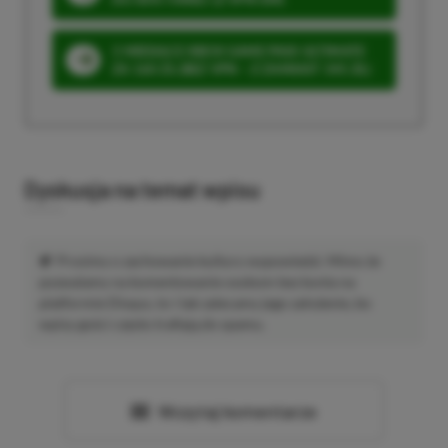
3 MIESIĄCE XBOX GAME PASS ULTIMATE
ZA 160 ZŁ (BEZ VPN – Z ZAMIAST 345 ZŁ)
Dyskusja na temat wpisu
Prosimy o zachowanie kultury wypowiedzi. Mimo że
pozwalamy na komentowanie osobom bez konta na
platformie Disqus, to i tak zalecamy jego założenie, bo
wpisy gości często trafiają do spamu.
Wczytaj komentarze