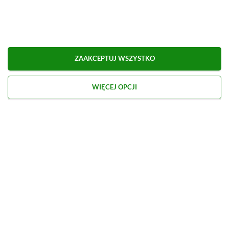
Dodaj komentarz
Obserwuj XGP.pl w Google News
ZAAKCEPTUJ WSZYSTKO
O AUTORZE
Marcel Goska
WIĘCEJ OPCJI
REDAKTOR DZIAŁU NEWSY & PROMOCJE
PROFIL
Zaczął interesować się grami od momentu
otrzymania PSP na komunię. Nie faworyzuje
żadnego gatunku gier, odpali wszystko, co wpadnie
mu w oko.
Zobacz więcej...
Liczba wpisów:
1906
(w redakcji od
14.08.2023
)
TAGI:
GOING MEDIEVAL