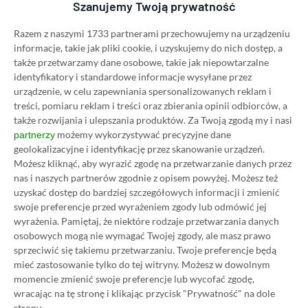
Szanujemy Twoją prywatność
Promowany post
Razem z naszymi 1733 partnerami przechowujemy na urządzeniu
informacje, takie jak pliki cookie, i uzyskujemy do nich dostęp, a
także przetwarzamy dane osobowe, takie jak niepowtarzalne
Strona główna
»
Promocje
identyfikatory i standardowe informacje wysyłane przez
urządzenie, w celu zapewniania spersonalizowanych reklam i
Poradnik na tani Xbox Game
treści, pomiaru reklam i treści oraz zbierania opinii odbiorców, a
Pass Ultimate. Kup
także rozwijania i ulepszania produktów.
Za Twoją zgodą my i nasi
możemy wykorzystywać precyzyjne dane
partnerzy
subskrypcję nawet 80%
geolokalizacyjne i identyfikację przez skanowanie urządzeń.
Możesz kliknąć, aby wyrazić zgodę na przetwarzanie danych przez
taniej!
nas i naszych partnerów zgodnie z opisem powyżej. Możesz też
uzyskać dostęp do bardziej szczegółowych informacji i zmienić
swoje preferencje przed wyrażeniem zgody lub odmówić jej
Author
Kacper Kościański
SKOPIUJ LINK
SKOPIOWANO
wyrażenia.
Pamiętaj, że niektóre rodzaje przetwarzania danych
Ost. aktualizacja:
26.06, 11:03
osobowych mogą nie wymagać Twojej zgody, ale masz prawo
sprzeciwić się takiemu przetwarzaniu. Twoje preferencje będą
mieć zastosowanie tylko do tej witryny. Możesz w dowolnym
momencie zmienić swoje preferencje lub wycofać zgodę,
wracając na tę stronę i klikając przycisk "Prywatność" na dole
strony.