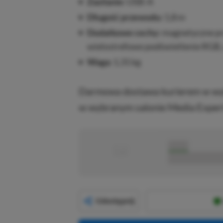
Zasilanie:
USB-A
Długość przewodu:
1,8 m
Dodatkowe cechy:
magnetyczne pr
wielostrefowe podświetlenie RGB
Waga:
1,31 kg
Darmowa dostawa kurierem w wyb
w wybranym salonie Media Expert
■
■■■■■
■■■■■■■■■■■
Udostępnij