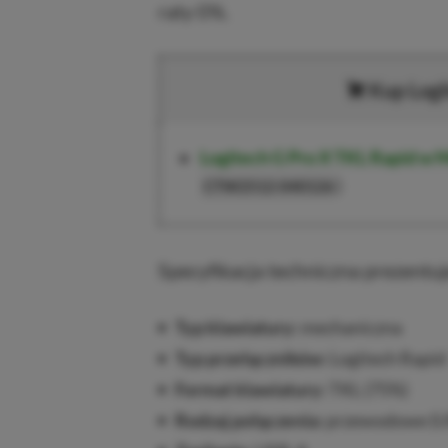
raty 0%.
Kup Logi
Logitech G Pro X TKL Rapid
w M
)
CTW2512-040126
Specyfikacja techniczna prezentuj
Typ klawiatury:
mechaniczna
Typ przełączników:
Logitech Rapid
Format klawiatury:
TKL (75%)
Rodzaj połączenia:
przewodowe (U