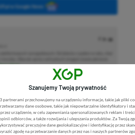
P.pl w Google News
MOCJE
 platformowych i przygodowych. Od dziecka z padem w ręku, choć
ę i myszkę. Obecnie oprócz wirtualnych zmagań stawia pierwsze
acz więcej...
akcji od
18.07.2022
)
Szanujemy Twoją prywatność
 partnerami przechowujemy na urządzeniu informacje, takie jak pliki co
 przetwarzamy dane osobowe, takie jak niepowtarzalne identyfikatory i s
przez urządzenie, w celu zapewniania spersonalizowanych reklam i treści
afiliacyjne. Jeżeli klikniesz taki link i dokonasz zakupu, otrzymamy
 opinii odbiorców, a także rozwijania i ulepszania produktów.
Za Twoją zg
atkowych kosztów. |
Etyka redakcyjna
orzystywać precyzyjne dane geolokalizacyjne i identyfikację przez ska
wyrazić zgodę na przetwarzanie danych przez nas i naszych partnerów zg