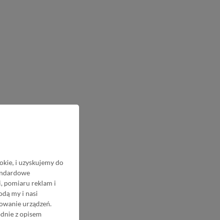
okie, i uzyskujemy do
tandardowe
, pomiaru reklam i
odą my i nasi
nowanie urządzeń.
odnie z opisem