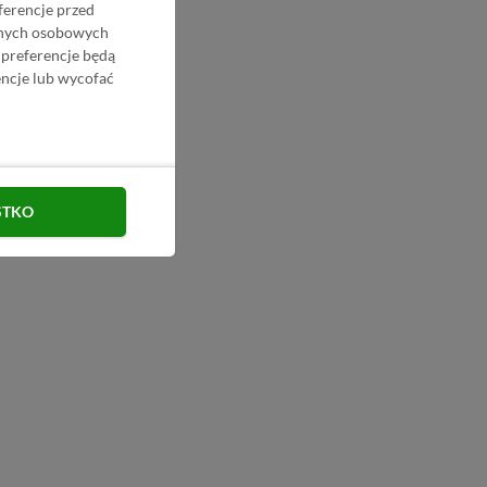
ferencje przed
danych osobowych
 preferencje będą
ncje lub wycofać
STKO