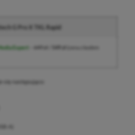
tech G Pro X TKL Rapid
edia Expert
–
649 zł
/
549 zł
(cena z kodem
e się następująco:
SB-A)