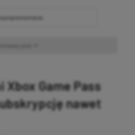
zytaj komentarze
omowany post
ni Xbox Game Pass
subskrypcję nawet