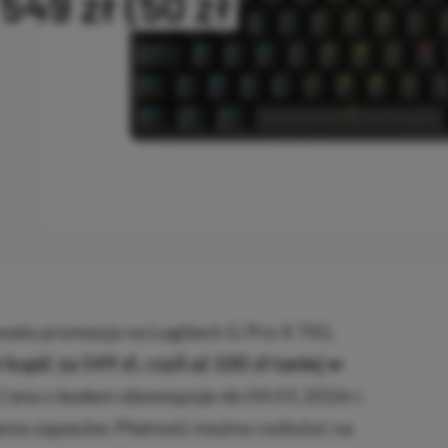
549 zł (50 zł
NO
wała promocja na Logitech G Pro X TKL
upić za 549 zł, czyli aż 100 zł taniej w
Cena z kodem obowiązuje do 04.01.2026 r.
nia zapasów. Płatność można rozłożyć na