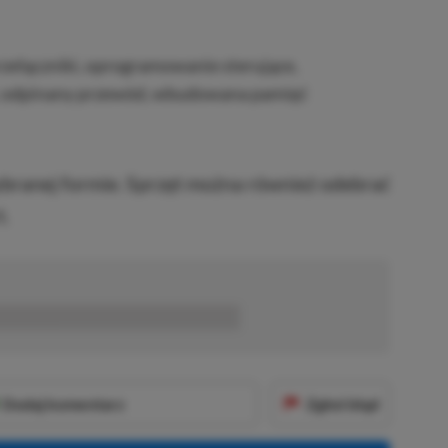
zełączniki, oprogramowanie sterujące,
, odpinany przewód, wbudowana pamięć
ranej formie. Sprzęt można również odebrać
.
■■■■■■
Dodaj komentarz
Zgłoś błąd