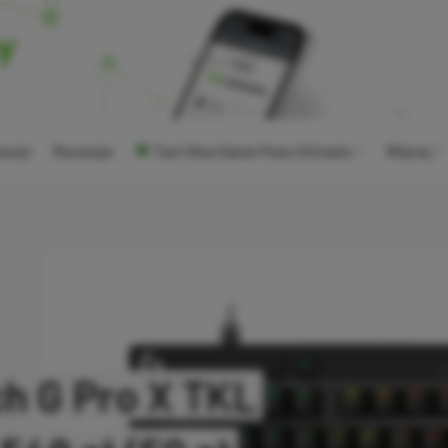
ocje
Recenzje
Tani Xbox Game Pass Ultimate
Więcej
ch G Pro X TKL