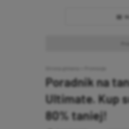
Wc
Pr
Strona główna
»
Promocje
Poradnik na ta
Ultimate. Kup 
80% taniej!