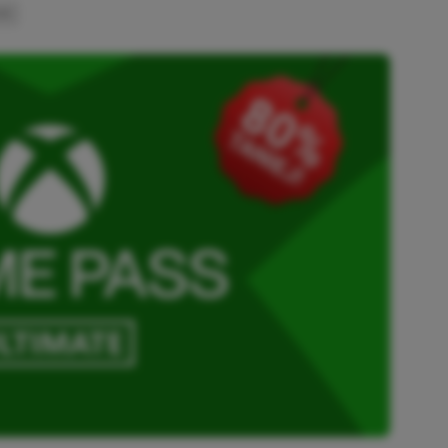
INK
SKOPIOWANO