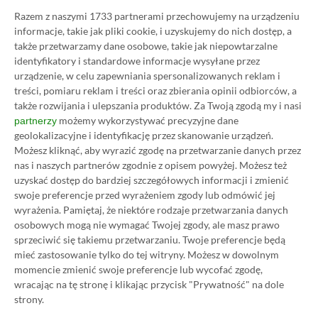
Strona główna
»
Promocje
Razem z naszymi 1733 partnerami przechowujemy na urządzeniu
informacje, takie jak pliki cookie, i uzyskujemy do nich dostęp, a
Poradnik na tani Xbox Game
także przetwarzamy dane osobowe, takie jak niepowtarzalne
identyfikatory i standardowe informacje wysyłane przez
Pass Ultimate. Kup
urządzenie, w celu zapewniania spersonalizowanych reklam i
subskrypcję nawet 80%
treści, pomiaru reklam i treści oraz zbierania opinii odbiorców, a
także rozwijania i ulepszania produktów.
Za Twoją zgodą my i nasi
taniej!
możemy wykorzystywać precyzyjne dane
partnerzy
geolokalizacyjne i identyfikację przez skanowanie urządzeń.
Możesz kliknąć, aby wyrazić zgodę na przetwarzanie danych przez
Author
Kacper Kościański
SKOPIUJ LINK
SKOPIOWANO
nas i naszych partnerów zgodnie z opisem powyżej. Możesz też
Ost. aktualizacja:
26.06, 11:03
uzyskać dostęp do bardziej szczegółowych informacji i zmienić
swoje preferencje przed wyrażeniem zgody lub odmówić jej
wyrażenia.
Pamiętaj, że niektóre rodzaje przetwarzania danych
osobowych mogą nie wymagać Twojej zgody, ale masz prawo
sprzeciwić się takiemu przetwarzaniu. Twoje preferencje będą
mieć zastosowanie tylko do tej witryny. Możesz w dowolnym
momencie zmienić swoje preferencje lub wycofać zgodę,
wracając na tę stronę i klikając przycisk "Prywatność" na dole
strony.