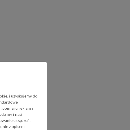
okie, i uzyskujemy do
tandardowe
, pomiaru reklam i
odą my i nasi
nowanie urządzeń.
odnie z opisem