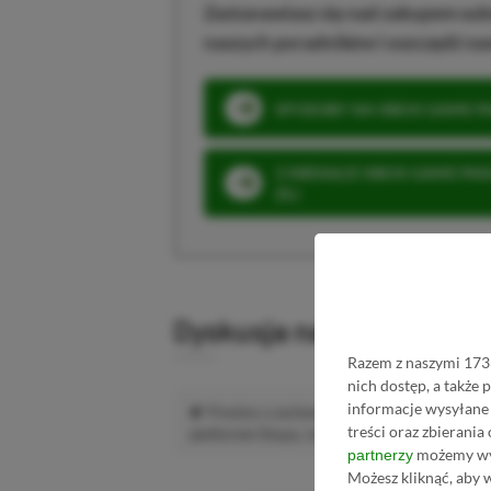
Zastanawiasz się nad zakupem subs
naszych poradników i oszczędź na
SPOSOBY NA XBOX GAME PAS
3 MIESIĄCE XBOX GAME PASS
ZŁ)
Dyskusja na temat wpis
Razem z naszymi 1733
nich dostęp, a także
informacje wysyłane 
Prosimy o zachowanie kultury wypowiedzi.
treści oraz zbierania
platformie Disqus, to i tak zalecamy jego założen
możemy wyk
partnerzy
Możesz kliknąć, aby 