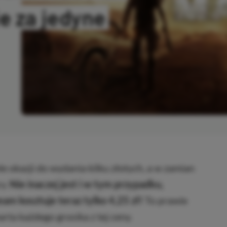
e za jedyne
OPIOWANO
le okazji do wydania kilku złotych, a w zamian
ry.
Nie inaczej jest i w tym przypadku,
m kosztuje teraz tylko 4,25 zł!
To prawie
arta każdego grosika z tej ceny.