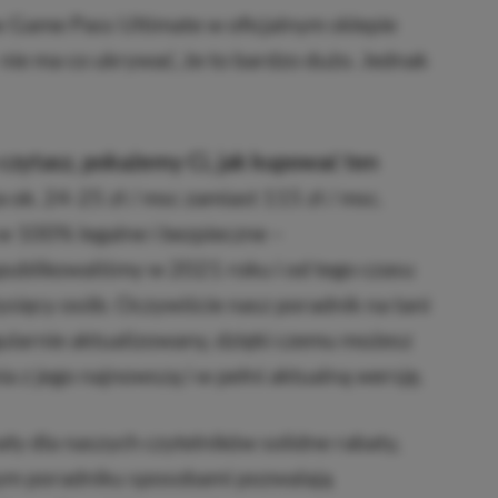
x Game Pass Ultimate w oficjalnym sklepie
 nie ma co ukrywać, że to bardzo dużo. Jednak
czytasz, pokażemy Ci, jak kupować ten
a ok. 24-25 zł / msc zamiast 115 zł / msc.
w 100% legalne i bezpieczne –
publikowaliśmy w 2021 roku i od tego czasu
 tysięcy osób. Oczywiście nasz poradnik na tani
ularnie aktualizowany, dzięki czemu możesz
a z jego najnowszą i w pełni aktualną wersję.
y dla naszych czytelników solidne rabaty,
tym poradniku sposobami pozwalają