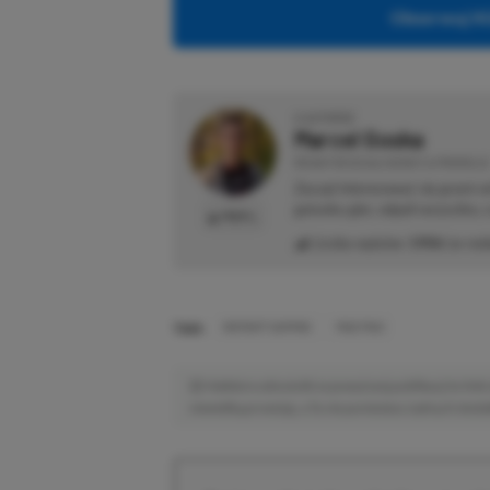
Obserwuj XG
O AUTORZE
Marcel Goska
REDAKTOR DZIAŁU NEWSY & PROMOCJE
Zaczął interesować się grami 
gatunku gier, odpali wszystko,
PROFIL
Liczba wpisów:
1906
(w red
TAGI:
INSTANT GAMING
MAD MAX
Niektóre odnośniki w powyższej publikacji to linki 
niewielką prowizję, a Ty nie poniesiesz żadnych dod