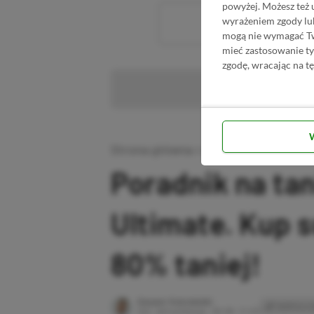
powyżej. Możesz też 
wyrażeniem zgody lu
Wc
mogą nie wymagać Two
mieć zastosowanie t
zgodę, wracając na tę
Pr
Strona główna
»
Promocje
Poradnik na ta
Ultimate. Kup 
80% taniej!
Author
Kacper Kościański
SKOPIUJ L
Ost. aktualizacja:
26.06, 11:03