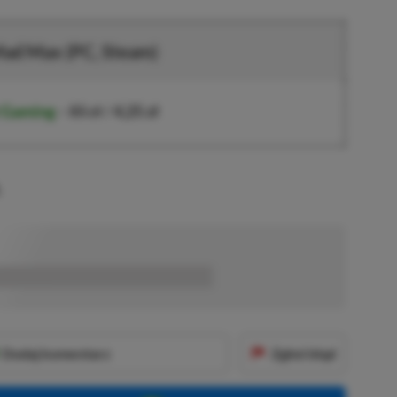
ad Max (PC, Steam)
t Gaming
–
85 zł
/
4,25 zł
.
■■■■■■
Dodaj komentarz
Zgłoś błąd