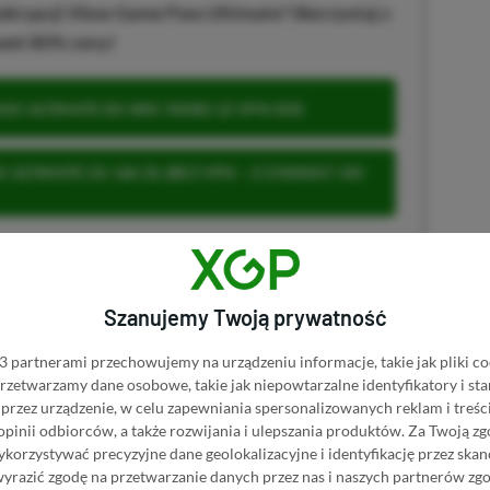
krypcji Xbox Game Pass Ultimate? Skorzystaj z
wet 80% ceny!
S ULTIMATE DO 80% TANIEJ (Z VPN-EM)
 ULTIMATE ZA 160 ZŁ (BEZ VPN – Z ZAMIAST 345
Szanujemy Twoją prywatność
u
 partnerami przechowujemy na urządzeniu informacje, takie jak pliki co
 przetwarzamy dane osobowe, takie jak niepowtarzalne identyfikatory i s
przez urządzenie, w celu zapewniania spersonalizowanych reklam i treści
 Mimo że pozwalamy na komentowanie osobom bez konta na
 opinii odbiorców, a także rozwijania i ulepszania produktów.
Za Twoją zg
ie, bo wpisy gości często trafiają do spamu.
orzystywać precyzyjne dane geolokalizacyjne i identyfikację przez ska
wyrazić zgodę na przetwarzanie danych przez nas i naszych partnerów zg