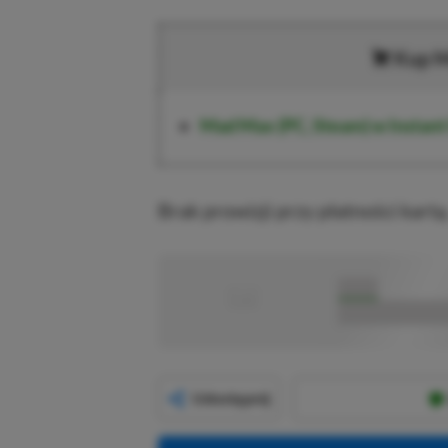
Kup M
Mad Max (PC, Steam)
w Instan
Brak prowizji przy płatności kartą
■
■■■■■
■■■■■■■■■■■
Udostępnij