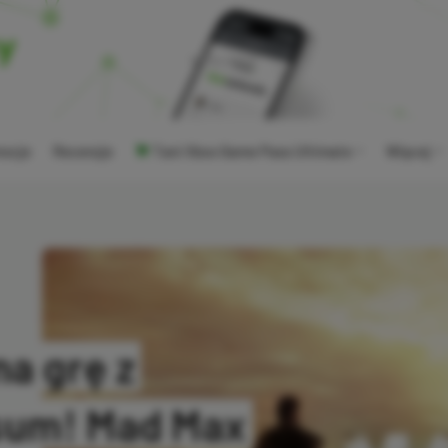
ocje
Recenzje
Tani Xbox Game Pass Ultimate
Więcej
a grę z
sum! Mad Max