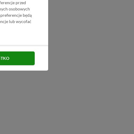
ferencje przed
danych osobowych
 preferencje będą
ncje lub wycofać
STKO