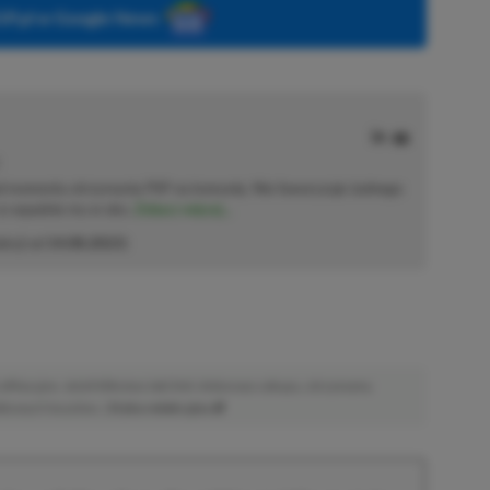
P.pl w Google News
od momentu otrzymania PSP na komunię. Nie faworyzuje żadnego
 co wpadnie mu w oko.
Zobacz więcej...
akcji od
14.08.2023
)
afiliacyjne. Jeżeli klikniesz taki link i dokonasz zakupu, otrzymamy
atkowych kosztów. |
Etyka redakcyjna