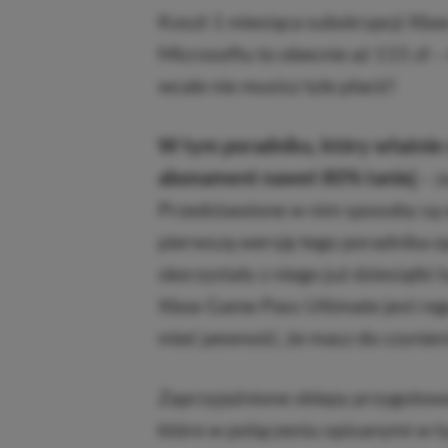
Koszt 1 miesiąca subskrypcji Xbo
Microsoftu to obecnie aż 115 zł –
wcale nie musisz tyle płacić!
W tym poradniku, który właśnie 
abonament nawet 80% taniej
– z
Przedstawione w nim sposoby są 
pierwszą wersję tego poradnika o
skorzystały z niego już dziesiątki
Xbox Game Pass Ultimate jest reg
mieć pewność, że masz do czynieni
Zaprzyjaźnione sklepy przygotował
które w połączeniu opisanymi w 