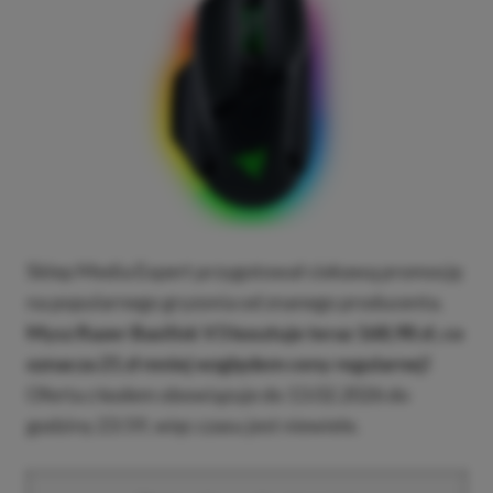
Sklep Media Expert przygotował ciekawą promocję
na popularnego gryzonia od znanego producenta.
Mysz Razer Basilisk V3 kosztuje teraz 168,98 zł, co
oznacza 21 zł mniej względem ceny regularnej!
Oferta z kodem obowiązuje do 13.02.2026 do
godziny 23:59, więc czasu jest niewiele.