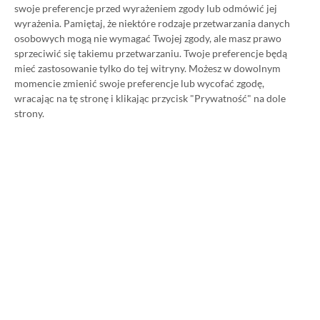
Poradnik na tani Xbox Game
swoje preferencje przed wyrażeniem zgody lub odmówić jej
wyrażenia.
Pamiętaj, że niektóre rodzaje przetwarzania danych
Pass Ultimate. Kup
osobowych mogą nie wymagać Twojej zgody, ale masz prawo
sprzeciwić się takiemu przetwarzaniu. Twoje preferencje będą
subskrypcję nawet 80%
mieć zastosowanie tylko do tej witryny. Możesz w dowolnym
momencie zmienić swoje preferencje lub wycofać zgodę,
taniej!
wracając na tę stronę i klikając przycisk "Prywatność" na dole
strony.
Author
Kacper Kościański
SKOPIUJ LINK
SKOPIOWANO
Ost. aktualizacja:
26.06, 11:03