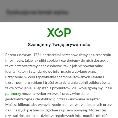
Dyskusja na temat wpisu
Prosimy o zachowanie kultury wypowiedzi. Mimo że
pozwalamy na komentowanie osobom bez konta na
platformie Disqus, to i tak zalecamy jego założenie, bo
Szanujemy Twoją prywatność
wpisy gości często trafiają do spamu.
Razem z naszymi 1731 partnerami przechowujemy na urządzeniu
informacje, takie jak pliki cookie, i uzyskujemy do nich dostęp, a
także przetwarzamy dane osobowe, takie jak niepowtarzalne
Wczytaj komentarze
identyfikatory i standardowe informacje wysyłane przez
urządzenie, w celu zapewniania spersonalizowanych reklam i
treści, pomiaru reklam i treści oraz zbierania opinii odbiorców, a
także rozwijania i ulepszania produktów.
Za Twoją zgodą my i nasi
możemy wykorzystywać precyzyjne dane
Promowany post
partnerzy
geolokalizacyjne i identyfikację przez skanowanie urządzeń.
Możesz kliknąć, aby wyrazić zgodę na przetwarzanie danych przez
nas i naszych partnerów zgodnie z opisem powyżej. Możesz też
Strona główna
»
Promocje
uzyskać dostęp do bardziej szczegółowych informacji i zmienić