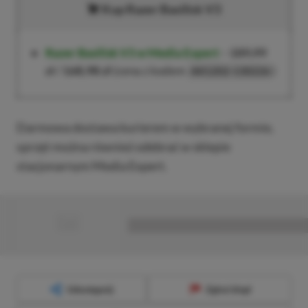
Kup Razer Basilisk V3
Razer Basilisk V3 w Media Expert
–
189,99
zł
/
168,98 zł
(cena z kodem
)
AK1202-130226
Darmowa dostawa kurierem w wybranej formie,
sprzęt można również odebrać w sklepie
stacjonarnym Media Expert.
■
■■■■■■■■■■■■■■■■■
Udostępnij
Zgłoś błąd