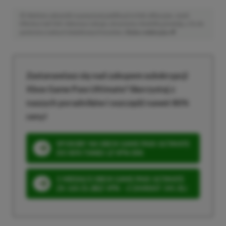
Niektóre odnośniki w powyższej publikacji to linki afiliacyjne. Jeżeli
klikniesz taki link i dokonasz zakupu, otrzymamy niewielką prowizję, a Ty nie
poniesiesz żadnych dodatkowych kosztów. |
Etyka redakcyjna
Zastanawiasz się nad zakupem subskrypcji
Xbox Game Pass Ultimate? Skorzystaj z
naszych poradników i oszczędź nawet 80%
ceny!
SPOSOBY NA XBOX GAME PASS ULTIMATE
DO 80% TANIEJ (Z VPN-EM)
3 MIESIĄCE XBOX GAME PASS ULTIMATE
ZA 160 ZŁ (BEZ VPN – Z ZAMIAST 345 ZŁ)