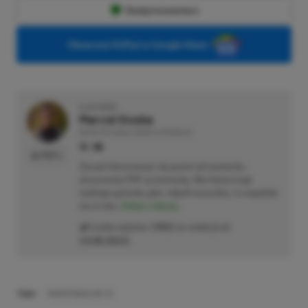
Dodaj komentarz
Obserwuj XGP.pl w Google News
O AUTORZE
Marcel Goska
REDAKTOR DZIAŁU NEWSY & PROMOCJE
PROFIL
Zaczął interesować się grami od momentu
otrzymania PSP na komunię. Nie faworyzuje
żadnego gatunku gier, odpali wszystko, co wpadnie
mu w oko.
Zobacz więcej...
Liczba wpisów:
1902
(w redakcji od
14.08.2023
)
TAGI:
RAZER BASILISK V3