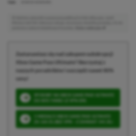
TAGI:
GENESIS XENON 800
Niektóre odnośniki w powyższej publikacji to linki afiliacyjne. Jeżeli
klikniesz taki link i dokonasz zakupu, otrzymamy niewielką prowizję, a Ty nie
poniesiesz żadnych dodatkowych kosztów. |
Etyka redakcyjna
Zastanawiasz się nad zakupem subskrypcji
Xbox Game Pass Ultimate? Skorzystaj z
naszych poradników i oszczędź nawet 80%
ceny!
SPOSOBY NA XBOX GAME PASS ULTIMATE
DO 80% TANIEJ (Z VPN-EM)
3 MIESIĄCE XBOX GAME PASS ULTIMATE
ZA 160 ZŁ (BEZ VPN – Z ZAMIAST 345 ZŁ)