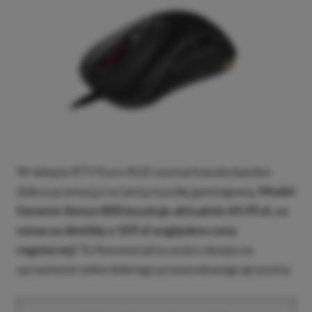
W sklepie RTV Euro AGD wystartowała bardzo
dobra promocja na tanią myszkę gamingową.
Model
Genesis Xenon 800 kosztuje aktualnie 69,99 zł, co
oznacza obniżkę o 109 zł względem ceny
regularnej!
To fenomenalna wręcz okazja na
sprawienie sobie dobrego przewodowego gryzonia.