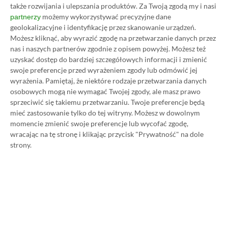
także rozwijania i ulepszania produktów.
Za Twoją zgodą my i nasi
możemy wykorzystywać precyzyjne dane
partnerzy
geolokalizacyjne i identyfikację przez skanowanie urządzeń.
Możesz kliknąć, aby wyrazić zgodę na przetwarzanie danych przez
Koszt 1 miesiąca subskrypcji Xbox Game Pass
nas i naszych partnerów zgodnie z opisem powyżej. Możesz też
uzyskać dostęp do bardziej szczegółowych informacji i zmienić
Ultimate w oficjalnym sklepie Microsoftu to
swoje preferencje przed wyrażeniem zgody lub odmówić jej
obecnie aż 115 zł – nie ma co ukrywać, że to bardzo
wyrażenia.
Pamiętaj, że niektóre rodzaje przetwarzania danych
dużo. Jednak wcale nie musisz tyle płacić!
osobowych mogą nie wymagać Twojej zgody, ale masz prawo
sprzeciwić się takiemu przetwarzaniu. Twoje preferencje będą
mieć zastosowanie tylko do tej witryny. Możesz w dowolnym
W tym poradniku, który właśnie czytasz,
momencie zmienić swoje preferencje lub wycofać zgodę,
pokażemy Ci, jak kupować ten abonament nawet
wracając na tę stronę i klikając przycisk "Prywatność" na dole
strony.
80% taniej
– za ok. 24-25 zł / msc zamiast 115 zł /
msc. Przedstawione w nim sposoby są w 100%
legalne i bezpieczne – pierwszą wersję tego
poradnika opublikowaliśmy w 2021 roku i od tego
czasu skorzystały z niego już dziesiątki tysięcy osób.
Oczywiście nasz poradnik na tani Xbox Game Pass