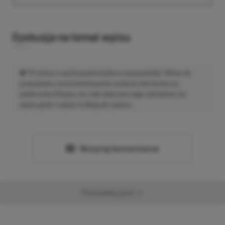
Dyskusja na temat wpisu
Prosimy o zachowanie kultury wypowiedzi. Mimo że
pozwalamy na komentowanie osobom bez konta na
platformie Disqus, to i tak zalecamy jego założenie, bo
wpisy gości często trafiają do spamu.
Wczytaj komentarze
Promowany post