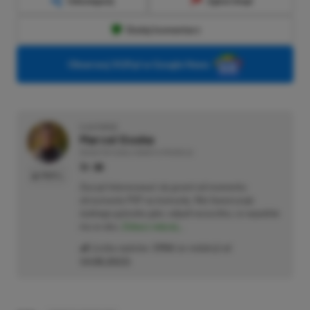
Udostępnij
Zgłoś błąd
Dodaj komentarz
Obserwuj XGP.pl w Google News
O AUTORZE
Marcel Goska
REDAKTOR DZIAŁU NEWSY & PROMOCJE
PROFIL
Zaczął interesować się grami od momentu
otrzymania PSP na komunię. Nie faworyzuje
żadnego gatunku gier, odpali wszystko, co wpadnie
mu w oko.
Zobacz więcej...
Liczba wpisów:
1906
(w redakcji od
14.08.2023
)