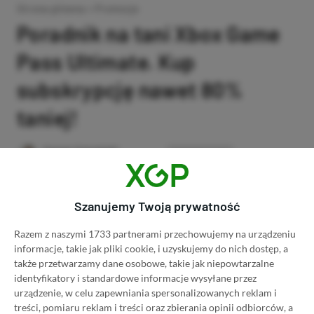
Strona główna
»
Promocje
Poradnik na tani Xbox Game
Pass Ultimate. Kup
subskrypcję nawet 80%
taniej!
Author
Kacper Kościański
SKOPIUJ LINK
SKOPIOWANO
Ost. aktualizacja:
26.06, 11:03
Szanujemy Twoją prywatność
Razem z naszymi 1733 partnerami przechowujemy na urządzeniu
informacje, takie jak pliki cookie, i uzyskujemy do nich dostęp, a
także przetwarzamy dane osobowe, takie jak niepowtarzalne
identyfikatory i standardowe informacje wysyłane przez
urządzenie, w celu zapewniania spersonalizowanych reklam i
treści, pomiaru reklam i treści oraz zbierania opinii odbiorców, a