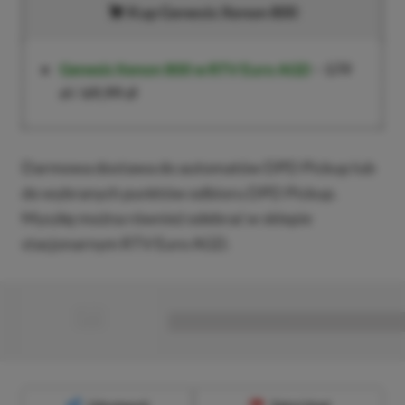
Kup
Genesis Xenon 800
Genesis Xenon 800
w RTV Euro AGD
–
179
zł
/
69,99 zł
Darmowa dostawa do automatów DPD Pickup lub
do wybranych punktów odbioru DPD Pickup.
Myszkę można również odebrać w sklepie
stacjonarnym RTV Euro AGD.
■
■■■■■■■■■■■■■■■■■