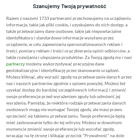
W tym poradniku, który właśnie czytasz,
Szanujemy Twoją prywatność
pokażemy Ci, jak kupować ten abonament nawet
Razem z naszymi 1733 partnerami przechowujemy na urządzeniu
80% taniej
– za ok. 24-25 zł / msc zamiast 115 zł /
informacje, takie jak pliki cookie, i uzyskujemy do nich dostęp, a
msc. Przedstawione w nim sposoby są w 100%
także przetwarzamy dane osobowe, takie jak niepowtarzalne
identyfikatory i standardowe informacje wysyłane przez
legalne i bezpieczne – pierwszą wersję tego
urządzenie, w celu zapewniania spersonalizowanych reklam i
poradnika opublikowaliśmy w 2021 roku i od tego
treści, pomiaru reklam i treści oraz zbierania opinii odbiorców, a
czasu skorzystały z niego już dziesiątki tysięcy osób.
także rozwijania i ulepszania produktów.
Za Twoją zgodą my i nasi
możemy wykorzystywać precyzyjne dane
partnerzy
Oczywiście nasz poradnik na tani Xbox Game Pass
geolokalizacyjne i identyfikację przez skanowanie urządzeń.
Ultimate jest regularnie aktualizowany, dzięki
Możesz kliknąć, aby wyrazić zgodę na przetwarzanie danych przez
czemu możesz mieć pewność, że masz do czynienia z
nas i naszych partnerów zgodnie z opisem powyżej. Możesz też
uzyskać dostęp do bardziej szczegółowych informacji i zmienić
jego najnowszą i w pełni aktualną wersję.
swoje preferencje przed wyrażeniem zgody lub odmówić jej
wyrażenia.
Pamiętaj, że niektóre rodzaje przetwarzania danych
Zaprzyjaźnione sklepy przygotowały dla naszych
osobowych mogą nie wymagać Twojej zgody, ale masz prawo
sprzeciwić się takiemu przetwarzaniu. Twoje preferencje będą
czytelników solidne rabaty, które w połączeniu
mieć zastosowanie tylko do tej witryny. Możesz w dowolnym
opisanymi w tym poradniku sposobami pozwalają
momencie zmienić swoje preferencje lub wycofać zgodę,
oszczędzić na abonamencie Xbox Game Pass
wracając na tę stronę i klikając przycisk "Prywatność" na dole