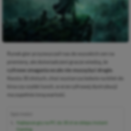
Rynek gier przyzwyczaił nas do wysokich cen na
premierę, ale doświadczeni gracze wiedzą, że
cyfrowe zmagania wcale nie muszą być drogie
.
Kwota 30 złotych, choć wystarcza ledwie na bilet do
kina czy szybki lunch, w erze cyfrowej dystrybucji
ma zupełnie inną wartość.
Spis treści
Najlepsze gry na PC do 30 zł ze sklepu Instant
Gaming