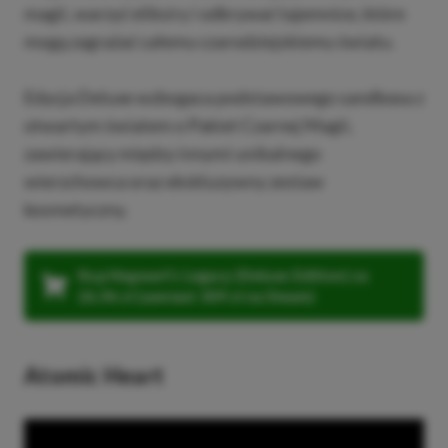
magii, warzyć eliksiry i odkrywać tajemnice, które
mogą zagrażać całemu czarodziejskiemu światu.
Edycja Deluxe wzbogaca podstawowego sandboxa z
otwartym światem o Pakiet Czarnej Magii,
zawierający między innymi unikalnego
wierzchowca oraz ekskluzywny zestaw
kosmetyczny.
Kup Hogwart’s Legacy (Deluxe Edition) za
26,96 zł (zamiast 309 zł na Steam)
Atomic Heart