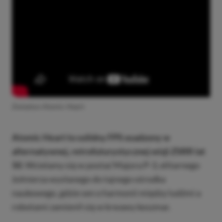
Zwiastun Atomic Heart
Atomic Heart to solidny FPS osadzony w
alternatywnej, retrofuturystycznej wizji ZSRR lat
50
. Wcielamy się w postać Majora P-3, elitarnego
żołnierza wysłanego do tajnego ośrodka
naukowego, gdzie sen o harmonii między ludźmi a
robotami zamienił się w krwawy koszmar.