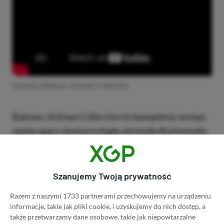
Zwiastun Batman: Arkham Collection
Batman: Arkham Collection to kompletny zestaw
zawierający słynną trylogię od studia Rocksteady.
Gracze otrzymują pełne doświadczenie przygód
Mrocznego Rycerza, śledząc jego losy od Arkham
Asylum, przez Arkham City, aż po Arkham Knight.
Szanujemy Twoją prywatność
Razem z naszymi 1733 partnerami przechowujemy na urządzeniu
Pakiet oferuje długie godziny rozgrywki, którą
informacje, takie jak pliki cookie, i uzyskujemy do nich dostęp, a
umilają pokochany przez fanów system walki oraz
także przetwarzamy dane osobowe, takie jak niepowtarzalne