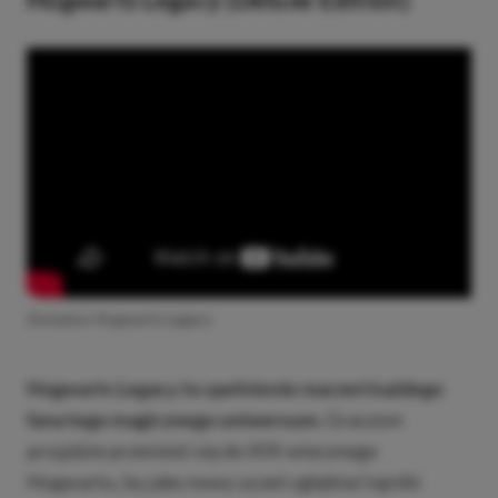
Zwiastun Hogwarts Legacy
Hogwarts Legacy to spełnienie marzeń każdego
fana tego magicznego uniwersum.
Graczom
przyjdzie przenieść się do XIX-wiecznego
Hogwartu, by jako nowy uczeń zgłębiać tajniki