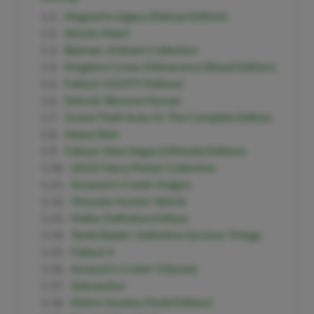
Hogwarts Legacy (Deluxe Edition)
Atomic Heart
Batman: Arkham Collection
Kingdom Come: Deliverance (Royal Edition)
Fallout 3 (GOTY Edition)
Detroit: Become Human
Grand Theft Auto IV: The Complete Edition
Heavy Rain
Fallout: New Vegas (Ultimate Edition)
LEGO Harry Potter Collection
Assassin’s Creed: Origins
Monster Hunter: World
Mafia: Definitive Edition
Tomb Raider: Definitive Survivor Trilogy
Fallout 4
Assassin’s Creed: Odyssey
Subnautica
Metro: Exodus (Gold Edition)