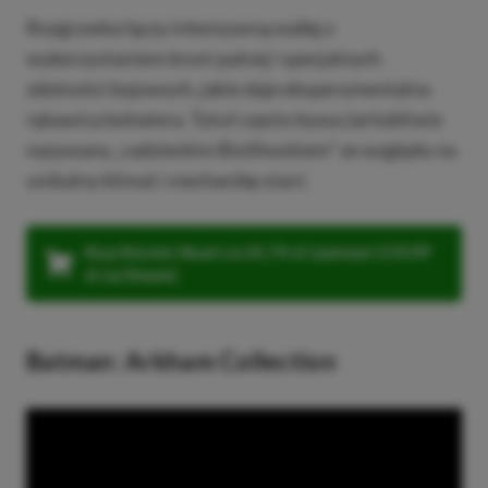
Rozgrywka łączy intensywną walkę z
wykorzystaniem broni palnej i specjalnych
zdolności bojowych, jakie daje eksperymentalna
rękawica bohatera. Tytuł często bywa żartobliwie
nazywany „radzieckim BioShockiem” ze względu na
unikalny klimat i mechanikę starć.
Kup Atomic Heart za 25,74 zł (zamiast 219,99
zł na Steam)
Batman: Arkham Collection