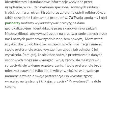
identyfikatory i standardowe informacje wysyłane przez
genialna fabuła, w której stajemy oko w oko z
urządzenie, w celu zapewniania spersonalizowanych reklam i
Jokerem i całą zgrają innych łotrów. To bez
treści, pomiaru reklam i treści oraz zbierania opinii odbiorców, a
wątpienia najlepsza seria gier superbohaterskich w
także rozwijania i ulepszania produktów.
Za Twoją zgodą my i nasi
możemy wykorzystywać precyzyjne dane
historii, dostępna obecnie w absurdalnie taniej
partnerzy
geolokalizacyjne i identyfikację przez skanowanie urządzeń.
paczce.
Możesz kliknąć, aby wyrazić zgodę na przetwarzanie danych przez
nas i naszych partnerów zgodnie z opisem powyżej. Możesz też
uzyskać dostęp do bardziej szczegółowych informacji i zmienić
Kup Batman: Arkham Collection za 18,96 zł
swoje preferencje przed wyrażeniem zgody lub odmówić jej
(zamiast 232,99 zł na Steam)
wyrażenia.
Pamiętaj, że niektóre rodzaje przetwarzania danych
osobowych mogą nie wymagać Twojej zgody, ale masz prawo
sprzeciwić się takiemu przetwarzaniu. Twoje preferencje będą
mieć zastosowanie tylko do tej witryny. Możesz w dowolnym
Kingdom Come: Deliverance (Royal
momencie zmienić swoje preferencje lub wycofać zgodę,
Edition)
wracając na tę stronę i klikając przycisk "Prywatność" na dole
strony.