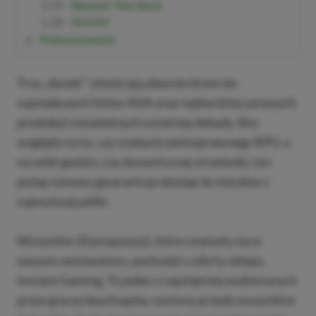
Beyond: Two Souls
DOOM
Podsumowanie
Trzy „dyszki” otwierają obecnie drzwi do
największych hitów AAA oraz najbardziej uznanych
produkcji niezależnych ostatniej dekady. Bez
względu na to, czy szukacie pełnoprawnego RPG-a
na setki godzin, czy dynamicznej strzelanki, ten
pułap cenowy gwarantuje dostęp do tytułów z
najwyższej półki.
Wszystkie 20 propozycji, które znalazły się w
naszym zestawieniu, pochodzi z oferty sklepu
Instant Gaming. To jeden z najchętniej wybieranych
przez graczy keyshopów, ceniony przede wszystkim