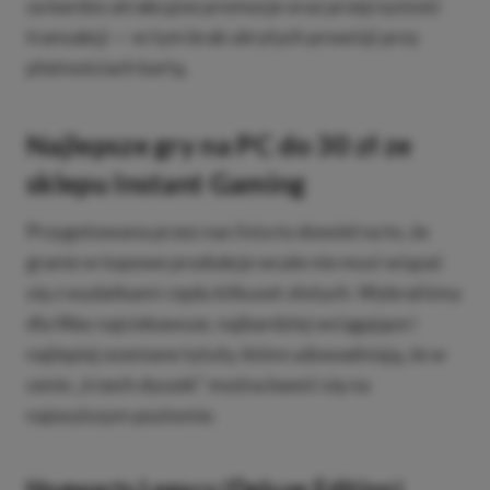
za bardzo atrakcyjne promocje oraz przejrzystość
transakcji — w tym brak ukrytych prowizji przy
płatnościach kartą.
Najlepsze gry na PC do 30 zł ze
sklepu Instant Gaming
Przygotowana przez nas lista to dowód na to, że
granie w topowe produkcje wcale nie musi wiązać
się z wydatkami rzędu kilkuset złotych. Wybraliśmy
dla Was najciekawsze, najbardziej wciągające i
najlepiej oceniane tytuły, które udowadniają, że w
cenie „trzech dyszek” można bawić się na
najwyższym poziomie.
Hogwarts Legacy (Deluxe Edition)