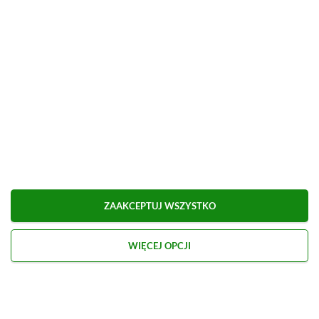
Monster Hunter: World
ZAAKCEPTUJ WSZYSTKO
WIĘCEJ OPCJI
Zwiastun Monster Hunter: World
Monster Hunter: World to fenomenalna
produkcja, która z sukcesem ukazała tę japońską