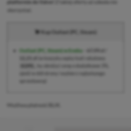
platformie do Valve!
Z takiej oferty aż szkoda nie
skorzystać.
Kup Outlast (PC, Steam)
Outlast (PC, Steam)
w Eneba
–
67,99 zł
/
12,21 zł
(w koszyku wpisz kod rabatowy
, by obniżyć cenę o dodatkowe 3%,
XGPPL
zjedź w dół strony i wybierz najtańszego
sprzedawcę)
Możliwa płatność BLIK.
■
■■■■■■■■■■■■■■■■■