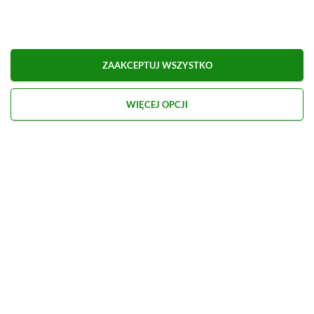
Obserwuj XGP.pl w Google News
ZAAKCEPTUJ WSZYSTKO
O AUTORZE
Marcel Goska
WIĘCEJ OPCJI
REDAKTOR DZIAŁU NEWSY & PROMOCJE
PROFIL
Zaczął interesować się grami od momentu
otrzymania PSP na komunię. Nie faworyzuje
żadnego gatunku gier, odpali wszystko, co wpadnie
mu w oko.
Zobacz więcej...
Liczba wpisów:
1906
(w redakcji od
14.08.2023
)
TAGI:
GOING MEDIEVAL