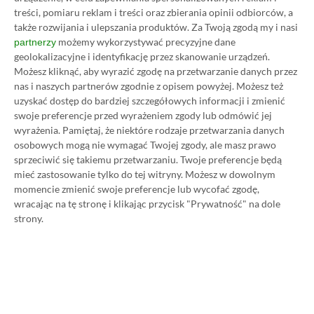
treści, pomiaru reklam i treści oraz zbierania opinii odbiorców, a
także rozwijania i ulepszania produktów.
Za Twoją zgodą my i nasi
możemy wykorzystywać precyzyjne dane
partnerzy
geolokalizacyjne i identyfikację przez skanowanie urządzeń.
Możesz kliknąć, aby wyrazić zgodę na przetwarzanie danych przez
nas i naszych partnerów zgodnie z opisem powyżej. Możesz też
uzyskać dostęp do bardziej szczegółowych informacji i zmienić
swoje preferencje przed wyrażeniem zgody lub odmówić jej
Koszt 1 miesiąca subskrypcji Xbox Game Pass
wyrażenia.
Pamiętaj, że niektóre rodzaje przetwarzania danych
osobowych mogą nie wymagać Twojej zgody, ale masz prawo
Ultimate w oficjalnym sklepie Microsoftu to
sprzeciwić się takiemu przetwarzaniu. Twoje preferencje będą
obecnie aż 115 zł – nie ma co ukrywać, że to bardzo
mieć zastosowanie tylko do tej witryny. Możesz w dowolnym
dużo. Jednak wcale nie musisz tyle płacić!
momencie zmienić swoje preferencje lub wycofać zgodę,
wracając na tę stronę i klikając przycisk "Prywatność" na dole
strony.
W tym poradniku, który właśnie czytasz,
pokażemy Ci, jak kupować ten abonament nawet
80% taniej
– za ok. 24-25 zł / msc zamiast 115 zł /
msc. Przedstawione w nim sposoby są w 100%
legalne i bezpieczne – pierwszą wersję tego