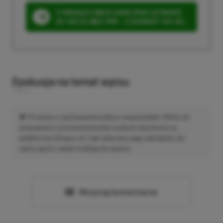
3 MIESIĄCE XBOX GAME PASS ULTIMATE
ZA 160 ZŁ (BEZ VPN – Z ZAMIAST 345 ZŁ)
Dyskusja na temat wpisu
Prosimy o zachowanie kultury wypowiedzi. Mimo że
pozwalamy na komentowanie osobom bez konta na
platformie Disqus, to i tak zalecamy jego założenie, bo
wpisy gości często trafiają do spamu.
Wczytaj komentarze