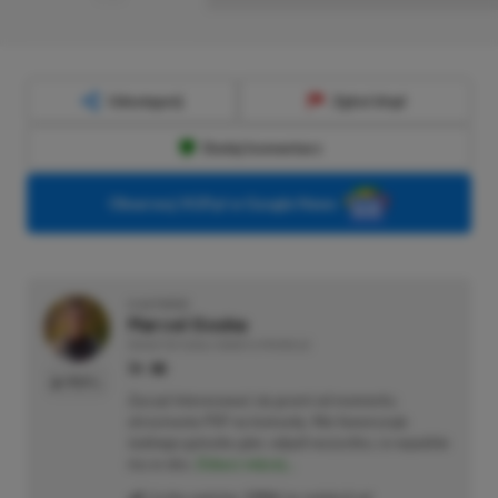
Udostępnij
Zgłoś błąd
Dodaj komentarz
Obserwuj XGP.pl w Google News
O AUTORZE
Marcel Goska
REDAKTOR DZIAŁU NEWSY & PROMOCJE
PROFIL
Zaczął interesować się grami od momentu
otrzymania PSP na komunię. Nie faworyzuje
żadnego gatunku gier, odpali wszystko, co wpadnie
mu w oko.
Zobacz więcej...
Liczba wpisów:
1906
(w redakcji od