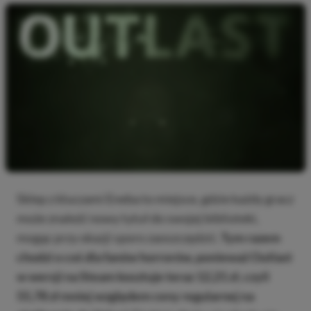
Sklep z kluczami Eneba to miejsce, gdzie każdy gracz
może znaleźć nowy tytuł do swojej biblioteki,
mogąc przy okazji sporo zaoszczędzić.
Tym razem
chodzi o coś dla fanów horrorów, ponieważ Outlast
w wersji na Steam kosztuje teraz 12,21 zł, czyli
55,78 zł mniej względem ceny regularnej na