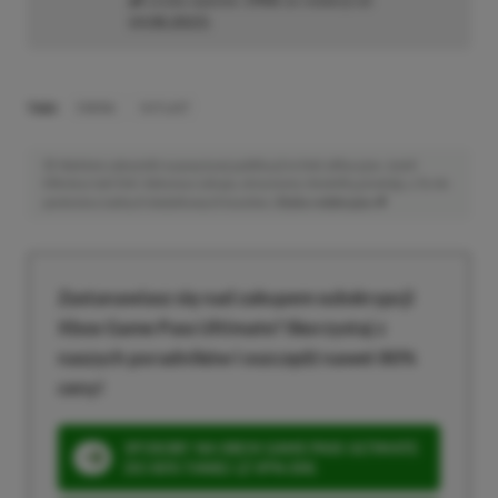
14.08.2023
)
TAGI:
ENEBA
OUTLAST
Niektóre odnośniki w powyższej publikacji to linki afiliacyjne. Jeżeli
klikniesz taki link i dokonasz zakupu, otrzymamy niewielką prowizję, a Ty nie
poniesiesz żadnych dodatkowych kosztów. |
Etyka redakcyjna
Zastanawiasz się nad zakupem subskrypcji
Xbox Game Pass Ultimate? Skorzystaj z
naszych poradników i oszczędź nawet 80%
ceny!
SPOSOBY NA XBOX GAME PASS ULTIMATE
DO 80% TANIEJ (Z VPN-EM)