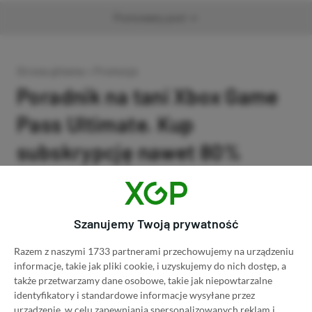
Promowany post
Strona główna
»
Promocje
Poradnik na tani Xbox Game
Pass Ultimate. Kup
subskrypcję nawet 80%
taniej!
Author
Kacper Kościański
SKOPIUJ LINK
SKOPIOWANO
Ost. aktualizacja:
26.06, 11:03
Szanujemy Twoją prywatność
Razem z naszymi 1733 partnerami przechowujemy na urządzeniu
informacje, takie jak pliki cookie, i uzyskujemy do nich dostęp, a
także przetwarzamy dane osobowe, takie jak niepowtarzalne
identyfikatory i standardowe informacje wysyłane przez
urządzenie, w celu zapewniania spersonalizowanych reklam i