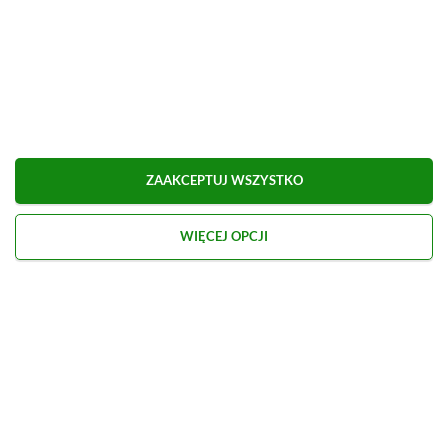
ZAAKCEPTUJ WSZYSTKO
WIĘCEJ OPCJI
Kontakt
O nas
Redakcja
Reklama
Praca
Etyka redakcyjna
Polityka recenzji gier
Polityka prywatności
© 2026 XGP.pl. Motywem przewodnim witryny są gry i konsole. Publikujemy m.in.
newsy, artykuły, poradniki, recenzje i najlepsze promocje. Wszelkie znaki
towarowe zamieszczone na stronie należą do ich prawowitych właścicieli.