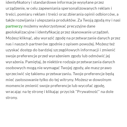
identyfikatory i standardowe informacje wysyłane przez
dostępny w promocji za 999 zł
urządzenie, w celu zapewniania spersonalizowanych reklam i
(200 zł taniej)
treści, pomiaru reklam i treści oraz zbierania opinii odbiorców, a
16.10.2023, 11:52
1 min. czytania
także rozwijania i ulepszania produktów.
Za Twoją zgodą my i nasi
możemy wykorzystywać precyzyjne dane
partnerzy
geolokalizacyjne i identyfikację przez skanowanie urządzeń.
Możesz kliknąć, aby wyrazić zgodę na przetwarzanie danych przez
Category
Promocje
nas i naszych partnerów zgodnie z opisem powyżej. Możesz też
Polecane gry na Nintendo Switch
uzyskać dostęp do bardziej szczegółowych informacji i zmienić
do 100 zł. Wybraliśmy 30 tytułów,
swoje preferencje przed wyrażeniem zgody lub odmówić jej
które warto mieć w swojej kolekcji
wyrażenia.
Pamiętaj, że niektóre rodzaje przetwarzania danych
osobowych mogą nie wymagać Twojej zgody, ale masz prawo
14.10.2023, 09:22
1 min. czytania
sprzeciwić się takiemu przetwarzaniu. Twoje preferencje będą
mieć zastosowanie tylko do tej witryny. Możesz w dowolnym
momencie zmienić swoje preferencje lub wycofać zgodę,
Category
Promocje
wracając na tę stronę i klikając przycisk "Prywatność" na dole
Projektor Wanbo TT (LCD, Full
strony.
HD, Android) w promocji za 1499
zł (taniej o 50 zł)
13.10.2023, 20:39
1 min. czytania