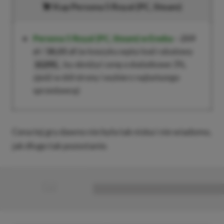
Kup
Persona 5 Royal
(PC, Steam)
Persona 5 Royal
(PC, Steam)
w Eneba
–
259
zł
/
38,05 zł
(w koszyku wpisz kod rabatowy
, by obniżyć cenę o dodatkowe 3%,
XGPPL
zjedź w dół strony i wybierz najtańszego
sprzedawcę)
Cena tej gry dawno nie była tak niska i nie wiadomo,
jak długo tak pozostanie.
■
■■■■■■■■■■■■■■■■■