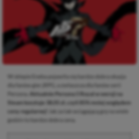
W sklepie Eneba pojawiła się bardzo dobra okazja
dla fanów gier jRPG, a zwłaszcza dla fanów serii
Persona.
Aktualnie Persona 5 Royal w wersji na
Steam kosztuje 38,05 zł, czyli 85% mniej względem
ceny regularnej!
Jak za tak wciągającą grę na wiele
godzin to bardzo dobra cena.