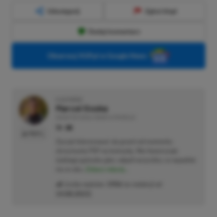
Udostępnij
Zgłoś błąd
Dodaj komentarz
Obserwuj XGP.pl w Google News
O AUTORZE
Marcel Goska
REDAKTOR DZIAŁU NEWSY & PROMOCJE
PROFIL
Zaczął interesować się grami od momentu
otrzymania PSP na komunię. Nie faworyzuje
żadnego gatunku gier, odpali wszystko, co wpadnie
mu w oko.
Zobacz więcej...
Liczba wpisów:
1906
(w redakcji od
14.08.2023
)