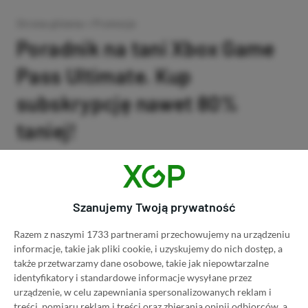
Strona główna
»
Promocje
Poradnik na tani Xbox Game
Pass Ultimate. Kup
subskrypcję nawet 80%
taniej!
Author
Kacper Kościański
SKOPIUJ LINK
SKOPIOWANO
Ost. aktualizacja:
26.06, 11:03
Szanujemy Twoją prywatność
Razem z naszymi 1733 partnerami przechowujemy na urządzeniu
informacje, takie jak pliki cookie, i uzyskujemy do nich dostęp, a
także przetwarzamy dane osobowe, takie jak niepowtarzalne
identyfikatory i standardowe informacje wysyłane przez
urządzenie, w celu zapewniania spersonalizowanych reklam i
treści, pomiaru reklam i treści oraz zbierania opinii odbiorców, a