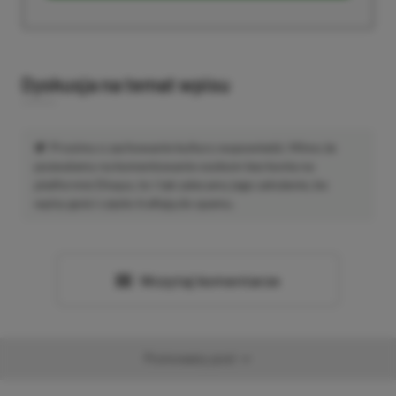
Dyskusja na temat wpisu
Prosimy o zachowanie kultury wypowiedzi. Mimo że
pozwalamy na komentowanie osobom bez konta na
platformie Disqus, to i tak zalecamy jego założenie, bo
wpisy gości często trafiają do spamu.
Wczytaj komentarze
Promowany post