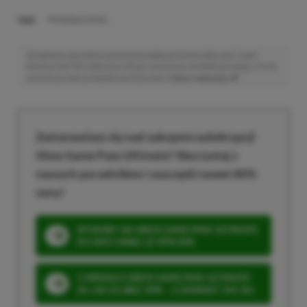
TAGI:
PERSONA 5 ROYAL
Niektóre odnośniki w powyższej publikacji to linki afiliacyjne. Jeżeli
klikniesz taki link i dokonasz zakupu, otrzymamy niewielką prowizję, a Ty nie
poniesiesz żadnych dodatkowych kosztów. |
Etyka redakcyjna
Zastanawiasz się nad zakupem subskrypcji
Xbox Game Pass Ultimate? Skorzystaj z
naszych poradników i oszczędź nawet 80%
ceny!
SPOSOBY NA XBOX GAME PASS ULTIMATE
DO 80% TANIEJ (Z VPN-EM)
3 MIESIĄCE XBOX GAME PASS ULTIMATE
ZA 160 ZŁ (BEZ VPN – Z ZAMIAST 345 ZŁ)