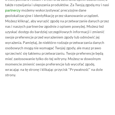
także rozwijania i ulepszania produktów.
Za Twoją zgodą my i nasi
możemy wykorzystywać precyzyjne dane
partnerzy
geolokalizacyjne i identyfikację przez skanowanie urządzeń.
Możesz kliknąć, aby wyrazić zgodę na przetwarzanie danych przez
nas i naszych partnerów zgodnie z opisem powyżej. Możesz też
Koszt 1 miesiąca subskrypcji Xbox Game Pass
uzyskać dostęp do bardziej szczegółowych informacji i zmienić
Ultimate w oficjalnym sklepie Microsoftu to
swoje preferencje przed wyrażeniem zgody lub odmówić jej
wyrażenia.
Pamiętaj, że niektóre rodzaje przetwarzania danych
obecnie aż 115 zł – nie ma co ukrywać, że to bardzo
osobowych mogą nie wymagać Twojej zgody, ale masz prawo
dużo. Jednak wcale nie musisz tyle płacić!
sprzeciwić się takiemu przetwarzaniu. Twoje preferencje będą
mieć zastosowanie tylko do tej witryny. Możesz w dowolnym
momencie zmienić swoje preferencje lub wycofać zgodę,
W tym poradniku, który właśnie czytasz,
wracając na tę stronę i klikając przycisk "Prywatność" na dole
pokażemy Ci, jak kupować ten abonament nawet
strony.
80% taniej
– za ok. 24-25 zł / msc zamiast 115 zł /
msc. Przedstawione w nim sposoby są w 100%
legalne i bezpieczne – pierwszą wersję tego
poradnika opublikowaliśmy w 2021 roku i od tego
czasu skorzystały z niego już dziesiątki tysięcy osób.