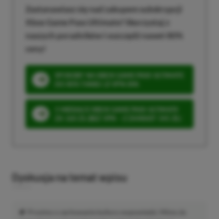
Zastanawiasz się nad zakupem subskrypcji
Xbox Game Pass Ultimate? Skorzystaj z
naszych poradników i oszczędź nawet 80%
ceny!
SPOSOBY NA XBOX GAME PASS ULTIMATE
DO 80% TANIEJ (Z VPN-EM)
3 MIESIĄCE XBOX GAME PASS ULTIMATE
ZA 160 ZŁ (BEZ VPN – Z ZAMIAST 345 ZŁ)
Dyskusja na temat wpisu
Prosimy o zachowanie kultury wypowiedzi. Mimo że