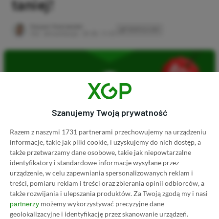
taniej!
Author
Kacper Kościański
SKOPIUJ LINK
SKOPIOWANO
Ost. aktualizacja:
26.06, 11:03
Szanujemy Twoją prywatność
Razem z naszymi 1731 partnerami przechowujemy na urządzeniu
informacje, takie jak pliki cookie, i uzyskujemy do nich dostęp, a
także przetwarzamy dane osobowe, takie jak niepowtarzalne
identyfikatory i standardowe informacje wysyłane przez
urządzenie, w celu zapewniania spersonalizowanych reklam i
treści, pomiaru reklam i treści oraz zbierania opinii odbiorców, a
Koszt 1 miesiąca subskrypcji Xbox Game Pass
także rozwijania i ulepszania produktów.
Za Twoją zgodą my i nasi
Ultimate w oficjalnym sklepie Microsoftu to
możemy wykorzystywać precyzyjne dane
partnerzy
obecnie aż 115 zł – nie ma co ukrywać, że to bardzo
geolokalizacyjne i identyfikację przez skanowanie urządzeń.