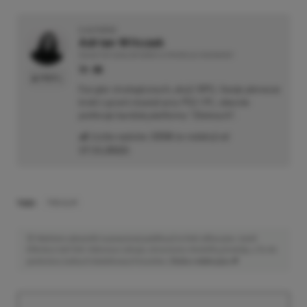
O AUTORZE
Adrian Witczak
REDAKTOR DZIAŁÓW NEWSY & PROMOCJE | RECENZENT
PROFIL
Fan gier strategicznych, akcji i RPG. Swoje pierwsze
kroki z grami stawiał przy PS2 i PC, obecnie
preferuje bardziej platformy "Zielonych".
Liczba wpisów:
3358
(w redakcji od
17.11.2022
)
TAGI:
PS5 SLIM
Niektóre odnośniki w powyższej publikacji to linki afiliacyjne. Jeżeli
klikniesz taki link i dokonasz zakupu, otrzymamy niewielką prowizję, a Ty nie
poniesiesz żadnych dodatkowych kosztów. |
Etyka redakcyjna