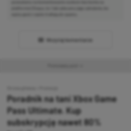
pozwalamy na komentowanie osobom bez konta na
platformie Disqus, to i tak zalecamy jego założenie, bo
wpisy gości często trafiają do spamu.
Wczytaj komentarze
Promowany post
Strona główna
»
Promocje
Poradnik na tani Xbox Game
Pass Ultimate. Kup
subskrypcję nawet 80%