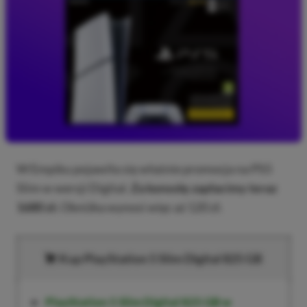
W Empiku pojawiła się właśnie promocja na PS5
Slim w wersji Digital.
Za konsolę zapłacimy teraz
1680 zł.
Obniżka wynosi więc aż 120 zł.
Kup PlayStation 5 Slim Digital 825 GB
PlayStation 5 Slim Digital 825 GB w