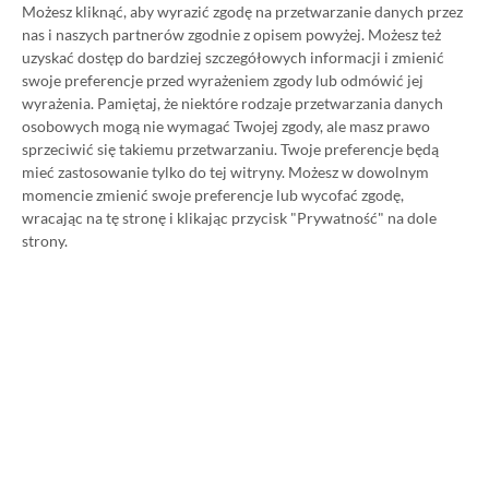
Możesz kliknąć, aby wyrazić zgodę na przetwarzanie danych przez
dużo. Jednak wcale nie musisz tyle płacić!
nas i naszych partnerów zgodnie z opisem powyżej. Możesz też
uzyskać dostęp do bardziej szczegółowych informacji i zmienić
W tym poradniku, który właśnie czytasz,
swoje preferencje przed wyrażeniem zgody lub odmówić jej
wyrażenia.
Pamiętaj, że niektóre rodzaje przetwarzania danych
pokażemy Ci, jak kupować ten abonament nawet
osobowych mogą nie wymagać Twojej zgody, ale masz prawo
80% taniej
– za ok. 24-25 zł / msc zamiast 115 zł /
sprzeciwić się takiemu przetwarzaniu. Twoje preferencje będą
msc. Przedstawione w nim sposoby są w 100%
mieć zastosowanie tylko do tej witryny. Możesz w dowolnym
momencie zmienić swoje preferencje lub wycofać zgodę,
legalne i bezpieczne – pierwszą wersję tego
wracając na tę stronę i klikając przycisk "Prywatność" na dole
poradnika opublikowaliśmy w 2021 roku i od tego
strony.
czasu skorzystały z niego już dziesiątki tysięcy osób.
Oczywiście nasz poradnik na tani Xbox Game Pass
Ultimate jest regularnie aktualizowany, dzięki
czemu możesz mieć pewność, że masz do czynienia z
jego najnowszą i w pełni aktualną wersję.
Zaprzyjaźnione sklepy przygotowały dla naszych
czytelników solidne rabaty, które w połączeniu