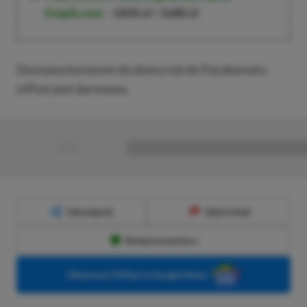
Empik.com
–
1800 zł
/
1680 zł
Dostawa kurierem do domu lub do Paczkomatu
inPost jest darmowa.
■
■■■■■■■■■■■■■■■■■
Udostępnij
Zgłoś błąd
Dodaj komentarz
Obserwuj XGP.pl w Google News