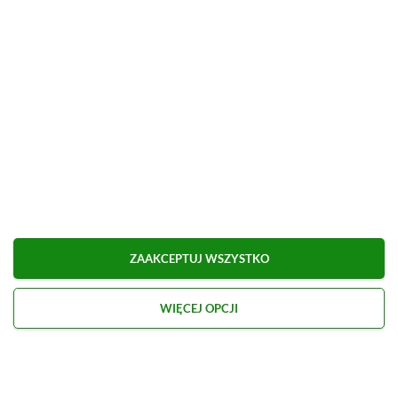
Udostępnij
Zgłoś błąd
Dodaj komentarz
Obserwuj XGP.pl w Google News
O AUTORZE
Marcel Goska
ZAAKCEPTUJ WSZYSTKO
REDAKTOR DZIAŁU NEWSY & PROMOCJE
PROFIL
WIĘCEJ OPCJI
Zaczął interesować się grami od momentu
otrzymania PSP na komunię. Nie faworyzuje
żadnego gatunku gier, odpali wszystko, co wpadnie
mu w oko.
Zobacz więcej...