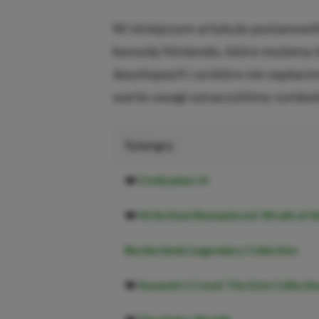
W niniejszym artykule postanowil
konsolę Nintendo, które możemy 
keyshopach
i za które nie zapłaci
warte uwagi oznaczyliśmy symbol
Tytuł gry
❤️
Civilization VI
❤️
Ni No Kuni Remastered: Wrath of t
Borderlands Legendary Collection
❤️
Assassin’s Creed: The Ezio Collecti