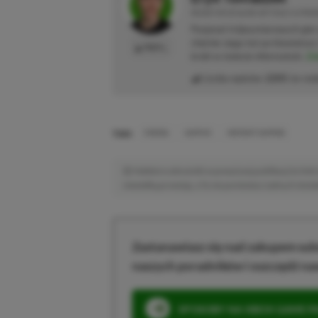
REDAKTOR DZIAŁÓW ARTYKUŁY & PRO
Pasjonat trójwymiarowych gier
chętnie sięga też po klawiatur
PROFIL
kroki w świecie informatyki.
Zob
Liczba wpisów:
2205
(w red
TAGI:
ENEBA
GAMIVO
INSTANT GAMING
Niektóre odnośniki w powyższej publikacji to linki 
niewielką prowizję, a Ty nie poniesiesz żadnych dod
Zastanawiasz się nad zakupem subs
naszych poradników i oszczędź na
SPOSOBY NA XBOX GAME PAS