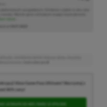
MOCJE
 platformowych i przygodowych. Od dziecka z padem w ręku, choć
ę i myszkę. Obecnie oprócz wirtualnych zmagań stawia pierwsze
acz więcej...
akcji od
18.07.2022
)
afiliacyjne. Jeżeli klikniesz taki link i dokonasz zakupu, otrzymamy
atkowych kosztów. |
Etyka redakcyjna
krypcji Xbox Game Pass Ultimate? Skorzystaj z
wet 80% ceny!
S ULTIMATE DO 80% TANIEJ (Z VPN-EM)