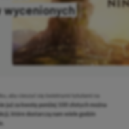
w wycenionych
OPIOWANO
, aby cieszyć się świetnymi tytułami na
ie już za kwotę poniżej 100 złotych można
cji, które dostarczą nam wiele godzin
e.