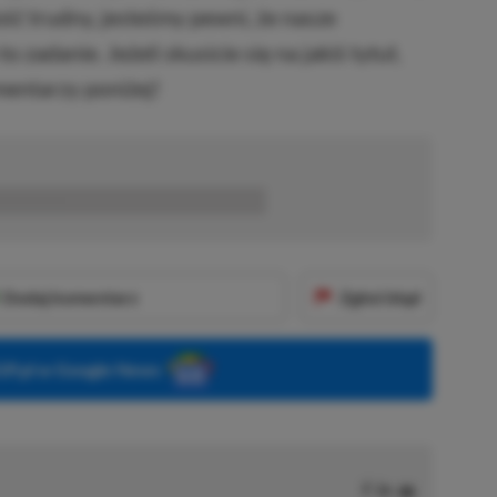
ość trudny, jesteśmy pewni, że nasze
zadanie. Jeżeli skusicie się na jakiś tytuł,
mentarzy poniżej!
■■■■■■
Dodaj komentarz
Zgłoś błąd
P.pl w Google News