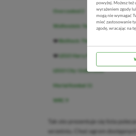
powyżej. Możesz też 
wyrażeniem zgody lu
Overcooked 2
mogą nie wymagać Two
mieć zastosowanie t
Wolfenstein: Youngblood – Deluxe Edi
zgodę, wracając na tę
❤️
BioShock: The Collection
❤️
LEGO Harry Potter Collection
LEGO City: Undercover
Mortal Kombat 11
WRC 9
Tak oto prezentuje się lista polec
wrześniu. Choć ogrom dostępnych