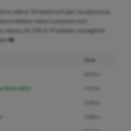
iśmy zebrać 30 świetnych gier na najnowszą
bez problemu nabyć w popularnych
my więcej, niż 100 zł. Produkcje szczególnie
em ❤️.
Cena
50,94 zł
he White Witch
71,49 zł
47,83 zł
on
73,08 zł