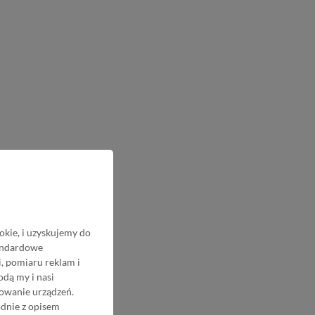
okie, i uzyskujemy do
tandardowe
, pomiaru reklam i
odą my i nasi
nowanie urządzeń.
odnie z opisem