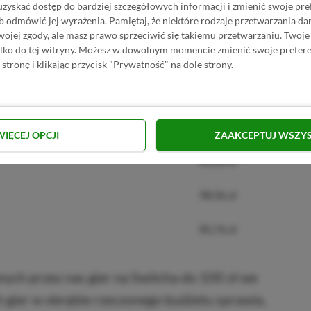
uzyskać dostęp do bardziej szczegółowych informacji i zmienić swoje pre
b odmówić jej wyrażenia.
Pamiętaj, że niektóre rodzaje przetwarzania 
65,84 zł
jej zgody, ale masz prawo sprzeciwić się takiemu przetwarzaniu. Twoje
ylko do tej witryny. Możesz w dowolnym momencie zmienić swoje prefere
tion
59,81 zł
 stronę i klikając przycisk "Prywatność" na dole strony.
56,47 zł
70,55 zł
WIĘCEJ OPCJI
ZAAKCEPTUJ WSZY
60,28 zł
98,96 zł
85,76 zł
anych przez nas gier na Switcha do 100 zł we
 gier w obrębie rzeczonego budżetu sprawia,