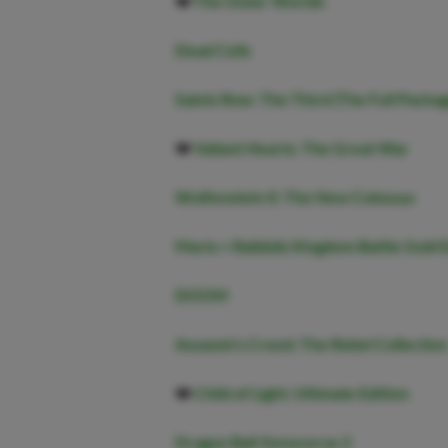
❤️
The Outer Worlds
Dead Cells
Saints Row: The Third (The Full Packa
❤️
Valiant Hearts: The Great War
Wolfenstein II: The New Colossus
Mario + Rabbids Kingdom Battle Gold E
DOOM
Assassin’s Creed: The Rebel Collection
❤️
Child of Light: Ultimate Edition
Dragon Ball Xenoverse 2