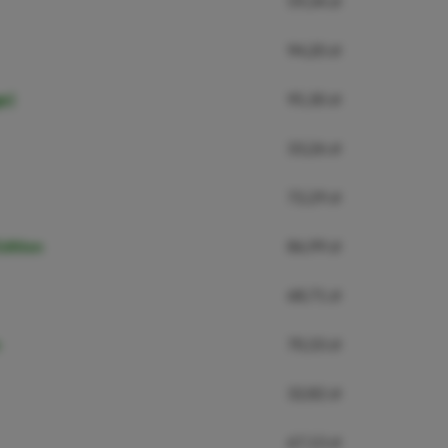
59,34 zł
94,20 zł
ge)
95,30 zł
33,26 zł
72,29 zł
dition
86,99 zł
68,71 zł
70,33 zł
32,82 zł
67,13 zł