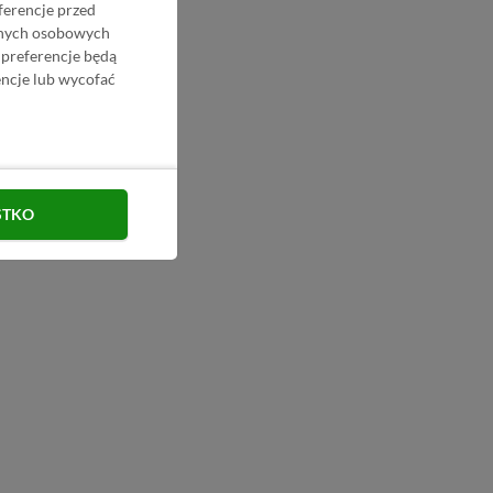
ferencje przed
danych osobowych
 preferencje będą
ncje lub wycofać
STKO