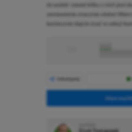
że wybór nawet kilku z nich jest d
zestawienie znacznie ułatwi Wam to 
koniecznie dajcie znać w sekcji ko
■
■■■■■
■■■■■■■■■■■
Udostępnij
Obserwuj XG
O AUTORZE
Eryk Tomaszek