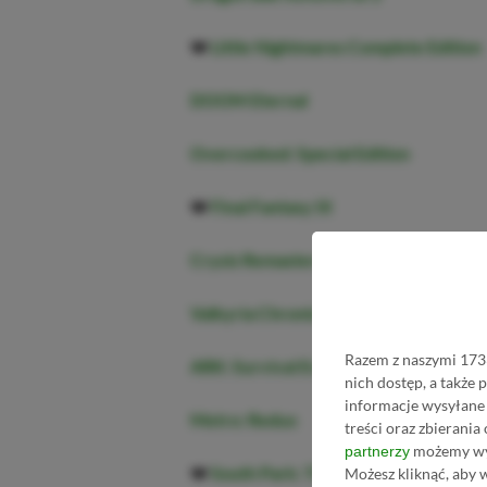
❤️
Little Nightmares Complete Edition
DOOM Eternal
Overcooked: Special Edition
❤️
Final Fantasy IX
Crysis Remastered Trilogy
Valkyria Chronicles 4
Razem z naszymi 1733
ARK: Survival Evolved
nich dostęp, a także
informacje wysyłane 
Metro: Redux
treści oraz zbierania
możemy wyk
partnerzy
❤️
South Park: The Fractured But Who
Możesz kliknąć, aby 