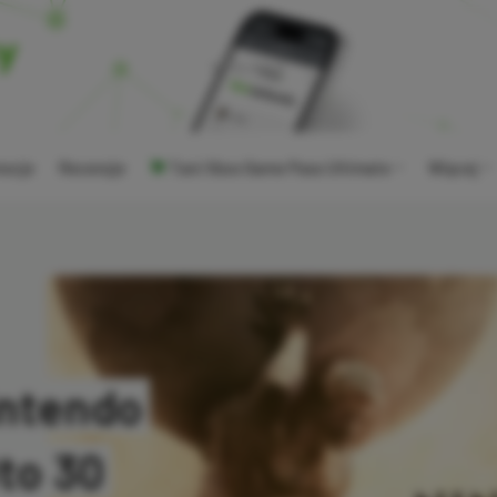
ocje
Recenzje
Tani Xbox Game Pass Ultimate
Więcej
intendo
Oto 30