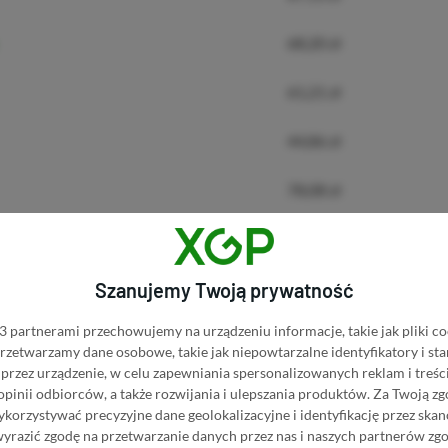
68,20 zł
61,21 zł
44,86 zł
78,08 zł
71,82 zł
Szanujemy Twoją prywatność
82,88 z
 partnerami przechowujemy na urządzeniu informacje, takie jak pliki co
54,98 zł
 przetwarzamy dane osobowe, takie jak niepowtarzalne identyfikatory i s
przez urządzenie, w celu zapewniania spersonalizowanych reklam i treści
59,18 zł
 opinii odbiorców, a także rozwijania i ulepszania produktów.
Za Twoją zg
orzystywać precyzyjne dane geolokalizacyjne i identyfikację przez ska
le
49,99 zł
wyrazić zgodę na przetwarzanie danych przez nas i naszych partnerów zg