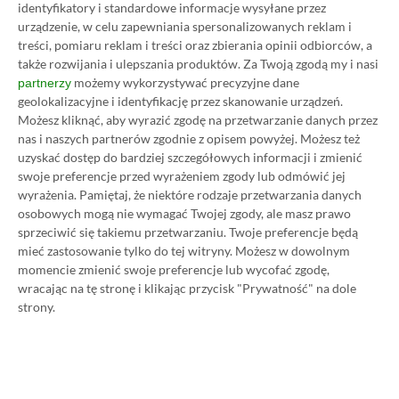
identyfikatory i standardowe informacje wysyłane przez
46,70
urządzenie, w celu zapewniania spersonalizowanych reklam i
Assassin’s Creed Syndicate w Eneba
zł
treści, pomiaru reklam i treści oraz zbierania opinii odbiorców, a
także rozwijania i ulepszania produktów.
Za Twoją zgodą my i nasi
możemy wykorzystywać precyzyjne dane
partnerzy
❤️
Tomb Raider: Definitive Survivor
80,56
geolokalizacyjne i identyfikację przez skanowanie urządzeń.
Trilogy w Kinguin
zł
Możesz kliknąć, aby wyrazić zgodę na przetwarzanie danych przez
nas i naszych partnerów zgodnie z opisem powyżej. Możesz też
Star Wars Jedi: Fallen Order Deluxe
66,73
uzyskać dostęp do bardziej szczegółowych informacji i zmienić
Edition w GAMIVO
zł
swoje preferencje przed wyrażeniem zgody lub odmówić jej
wyrażenia.
Pamiętaj, że niektóre rodzaje przetwarzania danych
osobowych mogą nie wymagać Twojej zgody, ale masz prawo
Tak oto prezentuje się lista polecanych przez nas
sprzeciwić się takiemu przetwarzaniu. Twoje preferencje będą
mieć zastosowanie tylko do tej witryny. Możesz w dowolnym
gier single-player na Xboxa do 100 zł w listopadzie
momencie zmienić swoje preferencje lub wycofać zgodę,
2023. Czy zabierzecie którąś z powyższych
wracając na tę stronę i klikając przycisk "Prywatność" na dole
produkcji na niezapomnianą podróż z padem w
strony.
ręku? Jeśli tak, koniecznie dajcie o tym znać w sekcji
komentarzy poniżej!