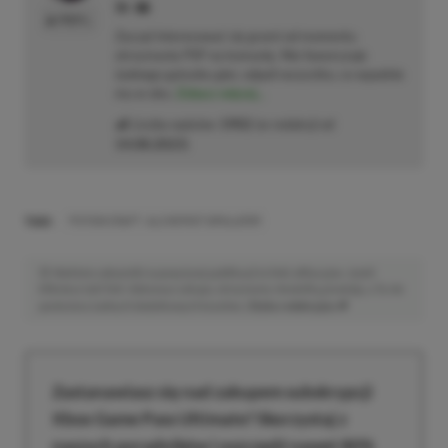
PROFIL
Zaczął interesować się grami od momentu
otrzymania PSP na komunię. Nie faworyzuje
żadnego gatunku gier, odpali wszystko, co wpadnie
mu w oko.
Zobacz więcej...
Liczba wpisów:
1902
(w redakcji od
14.08.2023
)
TAGI:
POTION CRAFT: ALCHEMIST SIMULATOR
Niektóre odnośniki w powyższej publikacji to linki afiliacyjne. Jeżeli
klikniesz taki link i dokonasz zakupu, otrzymamy niewielką prowizję, a Ty nie
poniesiesz żadnych dodatkowych kosztów. |
Etyka redakcyjna
Zastanawiasz się nad zakupem subskrypcji
Xbox Game Pass Ultimate? Skorzystaj z
naszych poradników i oszczędź nawet 80%