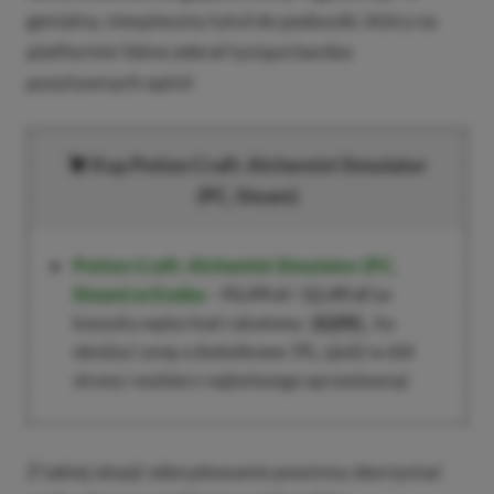
genialny, niespieszny tytuł do poduszki, który na
platformie Valve zebrał tysiące bardzo
pozytywnych opinii
Kup Potion Craft: Alchemist Simulator
(PC, Steam)
Potion Craft: Alchemist Simulator (PC,
Steam)
w Eneba
–
91,99 zł
/
12,49 zł
(w
koszyku wpisz kod rabatowy
, by
XGPPL
obniżyć cenę o dodatkowe 3%, zjedź w dół
strony i wybierz najtańszego sprzedawcę)
Z takiej okazji zdecydowanie powinny skorzystać