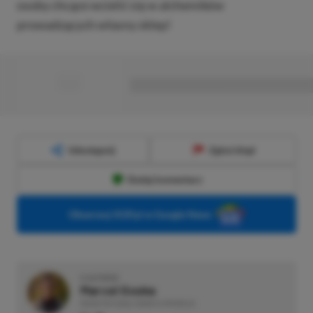
osoby chcące wcielić się w alchemików
prowadzących własny sklep!
■
■■■■■■■■■■■■■■■■■
Udostępnij
Zgłoś błąd
Dodaj komentarz
Obserwuj XGP.pl w Google News
O AUTORZE
Marcel Goska
REDAKTOR DZIAŁU NEWSY & PROMOCJE