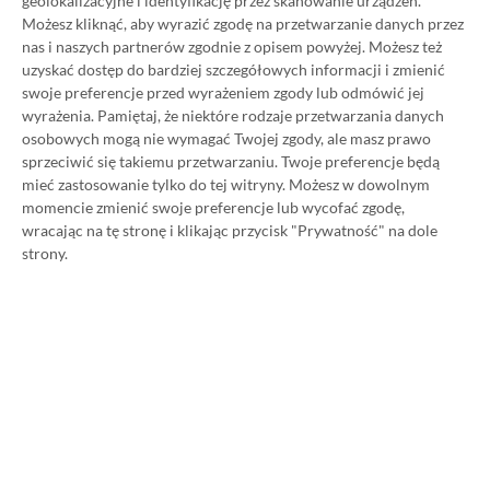
geolokalizacyjne i identyfikację przez skanowanie urządzeń.
Możesz kliknąć, aby wyrazić zgodę na przetwarzanie danych przez
nas i naszych partnerów zgodnie z opisem powyżej. Możesz też
Wczytaj komentarze
uzyskać dostęp do bardziej szczegółowych informacji i zmienić
swoje preferencje przed wyrażeniem zgody lub odmówić jej
wyrażenia.
Pamiętaj, że niektóre rodzaje przetwarzania danych
osobowych mogą nie wymagać Twojej zgody, ale masz prawo
sprzeciwić się takiemu przetwarzaniu. Twoje preferencje będą
Promowany post
mieć zastosowanie tylko do tej witryny. Możesz w dowolnym
momencie zmienić swoje preferencje lub wycofać zgodę,
wracając na tę stronę i klikając przycisk "Prywatność" na dole
Strona główna
»
Promocje
strony.
Poradnik na tani Xbox Game
Pass Ultimate. Kup
subskrypcję nawet 80%
taniej!
Author
Kacper Kościański
SKOPIUJ LINK
SKOPIOWANO
Ost. aktualizacja:
26.06, 11:03