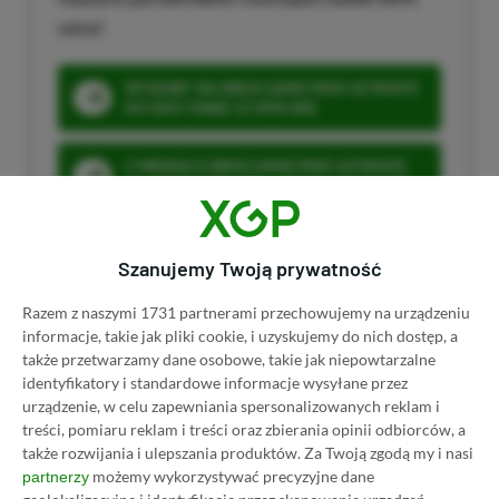
ceny!
SPOSOBY NA XBOX GAME PASS ULTIMATE
DO 80% TANIEJ (Z VPN-EM)
3 MIESIĄCE XBOX GAME PASS ULTIMATE
ZA 160 ZŁ (BEZ VPN – Z ZAMIAST 345 ZŁ)
Szanujemy Twoją prywatność
Razem z naszymi 1731 partnerami przechowujemy na urządzeniu
Dyskusja na temat wpisu
informacje, takie jak pliki cookie, i uzyskujemy do nich dostęp, a
także przetwarzamy dane osobowe, takie jak niepowtarzalne
identyfikatory i standardowe informacje wysyłane przez
Prosimy o zachowanie kultury wypowiedzi. Mimo że
urządzenie, w celu zapewniania spersonalizowanych reklam i
pozwalamy na komentowanie osobom bez konta na
treści, pomiaru reklam i treści oraz zbierania opinii odbiorców, a
platformie Disqus, to i tak zalecamy jego założenie, bo
także rozwijania i ulepszania produktów.
Za Twoją zgodą my i nasi
wpisy gości często trafiają do spamu.
możemy wykorzystywać precyzyjne dane
partnerzy