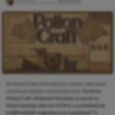
SKOPIUJ LINK
SKOPIOWANO
Opublikowano:
02.06, 10:19
W sklepie Eneba nietrudno jest znaleźć sobie jakąś
ciekawą produkcję w korzystnej cenie.
Tytułowy
Potion Craft: Alchemist Simulator w wersji na
Steam kosztuje obecnie 12,49 zł, co przekłada się
na 86% obniżki względem ceny regularnej!
To