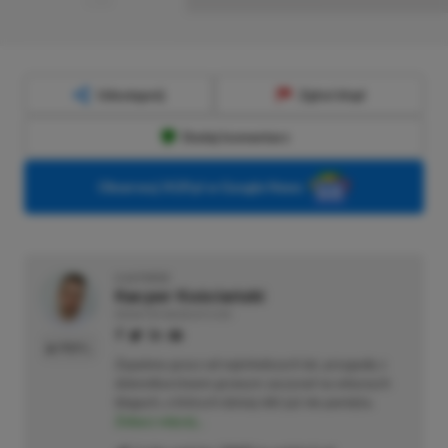
■■■■■■■■■■■■■■■■■
Udostępnij
Zgłoś błąd
Dodaj komentarz
Obserwuj XGP.pl w Google News
O AUTORZE
Kacper Kościański
REDAKTOR NACZELNY & CEO
PROFIL
Zapalony gracz od najmłodszych lat, przygodę z
dziennikarstwem growym zaczynał na własnych
blogach, o których dzisiaj nikt już nie pamięta.
Zobacz więcej...