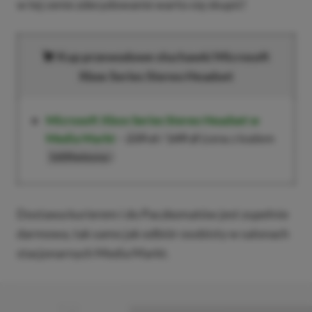
w tej cenie zdecydowanie warto się skupić!
Kup przewodowe słuchawki Microsoft
Xbox Series Stereo Headset
Microsoft Xbox Series Stereo Headset w
Media Markt
–
239 zł
/
149 zł
(cena z kodem
)
1600wiosna
Dostawa kurierem i do Paczkomatów jest zupełnie
darmowa, tak samo jak odbiór osobisty w salonach
stacjonarnych Media Markt.
■