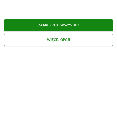
Obserwuj XGP.pl w Google News
ZAAKCEPTUJ WSZYSTKO
O AUTORZE
Marcel Goska
WIĘCEJ OPCJI
REDAKTOR DZIAŁU NEWSY & PROMOCJE
PROFIL
Zaczął interesować się grami od momentu
otrzymania PSP na komunię. Nie faworyzuje
żadnego gatunku gier, odpali wszystko, co wpadnie
mu w oko.
Zobacz więcej...
Liczba wpisów:
1906
(w redakcji od
14.08.2023
)
TAGI:
GOING MEDIEVAL