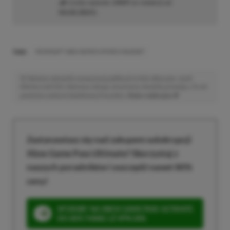
Liczba wpisów:
2469
(w redakcji od
02.02.2021
)
TAGI:
MICROSOFT XBOX SERIES STEREO HEADSET
Niektóre odnośniki w powyższej publikacji to linki afiliacyjne. Jeżeli
klikniesz taki link i dokonasz zakupu, otrzymamy niewielką prowizję, a Ty nie
poniesiesz żadnych dodatkowych kosztów. |
Etyka redakcyjna
Zastanawiasz się nad zakupem subskrypcji
Xbox Game Pass Ultimate? Skorzystaj z
naszych poradników i oszczędź nawet 80%
ceny!
SPOSOBY NA XBOX GAME PASS ULTIMATE
DO 80% TANIEJ (Z VPN-EM)