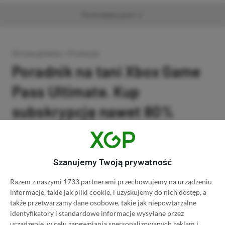
Promowany post
Strona główna
»
Promocje
Poradnik na tani Xbox Game
Pass Ultimate. Kup
subskrypcję nawet 80%
taniej!
Author
Kacper Kościański
SKOPIUJ LINK
SKOPIOWANO
Szanujemy Twoją prywatność
Ost. aktualizacja:
26.06, 11:03
Razem z naszymi 1733 partnerami przechowujemy na urządzeniu
informacje, takie jak pliki cookie, i uzyskujemy do nich dostęp, a
także przetwarzamy dane osobowe, takie jak niepowtarzalne
identyfikatory i standardowe informacje wysyłane przez
urządzenie, w celu zapewniania spersonalizowanych reklam i