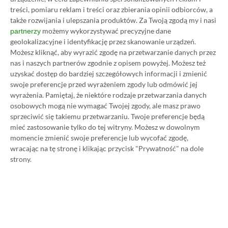
treści, pomiaru reklam i treści oraz zbierania opinii odbiorców, a
także rozwijania i ulepszania produktów.
Za Twoją zgodą my i nasi
możemy wykorzystywać precyzyjne dane
partnerzy
geolokalizacyjne i identyfikację przez skanowanie urządzeń.
Możesz kliknąć, aby wyrazić zgodę na przetwarzanie danych przez
nas i naszych partnerów zgodnie z opisem powyżej. Możesz też
uzyskać dostęp do bardziej szczegółowych informacji i zmienić
swoje preferencje przed wyrażeniem zgody lub odmówić jej
Koszt 1 miesiąca subskrypcji Xbox Game Pass
wyrażenia.
Pamiętaj, że niektóre rodzaje przetwarzania danych
osobowych mogą nie wymagać Twojej zgody, ale masz prawo
Ultimate w oficjalnym sklepie Microsoftu to
sprzeciwić się takiemu przetwarzaniu. Twoje preferencje będą
obecnie aż 115 zł – nie ma co ukrywać, że to bardzo
mieć zastosowanie tylko do tej witryny. Możesz w dowolnym
dużo. Jednak wcale nie musisz tyle płacić!
momencie zmienić swoje preferencje lub wycofać zgodę,
wracając na tę stronę i klikając przycisk "Prywatność" na dole
strony.
W tym poradniku, który właśnie czytasz,
pokażemy Ci, jak kupować ten abonament nawet
80% taniej
– za ok. 24-25 zł / msc zamiast 115 zł /
msc. Przedstawione w nim sposoby są w 100%
legalne i bezpieczne – pierwszą wersję tego