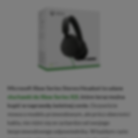
Microsoft Xbox Series Stereo Headset to udane
słuchawki do Xbox Series X|S
, które teraz można
kupić w naprawdę świetnej cenie.
Oczywiście
mowa o modelu przewodowym, ale prócz obecności
kabla, nie różni się on za bardzo od swojego
bezprzewodowego odpowiednika. W każdym razie: