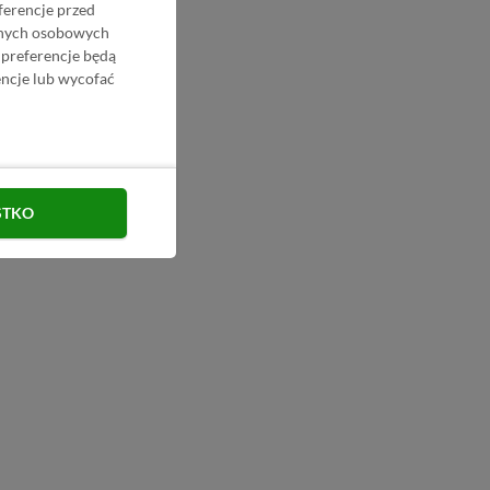
ferencje przed
danych osobowych
 preferencje będą
ncje lub wycofać
STKO