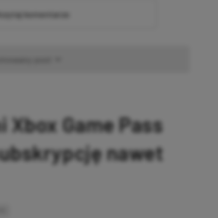
zytaj komentarze
omowany post
ni Xbox Game Pass
subskrypcję nawet
INK
SKOPIOWANO