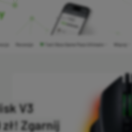
ocje
Recenzje
Tani Xbox Game Pass Ultimate
Więcej
isk V3
zł! Zgarnij