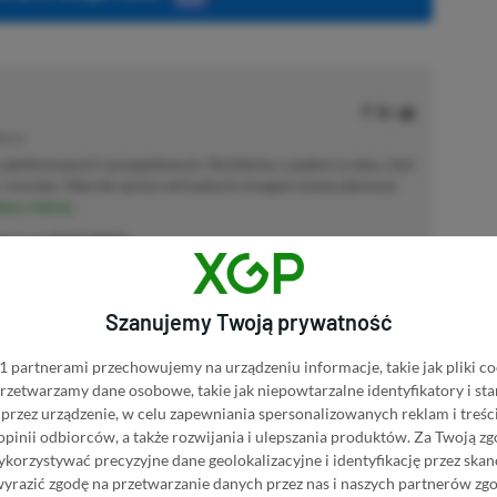
MOCJE
 platformowych i przygodowych. Od dziecka z padem w ręku, choć
ę i myszkę. Obecnie oprócz wirtualnych zmagań stawia pierwsze
acz więcej...
akcji od
18.07.2022
)
Szanujemy Twoją prywatność
 partnerami przechowujemy na urządzeniu informacje, takie jak pliki co
afiliacyjne. Jeżeli klikniesz taki link i dokonasz zakupu, otrzymamy
 przetwarzamy dane osobowe, takie jak niepowtarzalne identyfikatory i s
atkowych kosztów. |
Etyka redakcyjna
przez urządzenie, w celu zapewniania spersonalizowanych reklam i treści
 opinii odbiorców, a także rozwijania i ulepszania produktów.
Za Twoją zg
orzystywać precyzyjne dane geolokalizacyjne i identyfikację przez ska
wyrazić zgodę na przetwarzanie danych przez nas i naszych partnerów zg