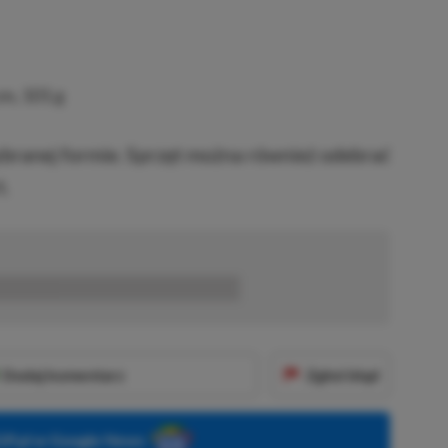
cm, 101 g
ranej formie. Sprzęt można również odebrać
.
■■■■■■
Dodaj komentarz
Zgłoś błąd
P.pl w Google News