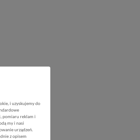
okie, i uzyskujemy do
tandardowe
, pomiaru reklam i
odą my i nasi
nowanie urządzeń.
odnie z opisem