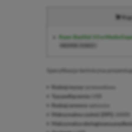
Kup
Razer Basilisk V3
w Media Expe
)
ME0908-310825
Specyfikacja techniczna prezentuj
Rodzaj myszy:
przewodowa
Typ podłączenia:
USB
Rodzaj sensora:
optyczny
Maksymalna czułość [DPI]:
26000
Maksymalna obsługiwana prędkość