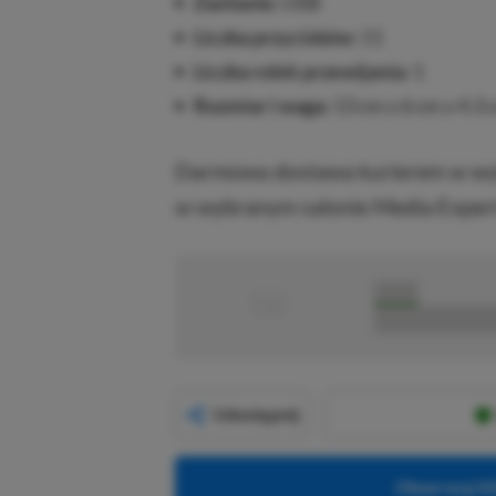
Zasilanie:
USB
Liczba przycisków:
11
Liczba rolek przewijania:
1
Rozmiar i waga:
13 cm x 6 cm x 4.3 
Darmowa dostawa kurierem w wyb
w wybranym salonie Media Expert
■
■■■■■
■■■■■■■■■■■
Udostępnij
Obserwuj XG