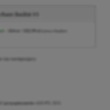
 Razer Basilisk V3
rt
–
204 zł
/
192,99 zł
(cena z kodem
e się następująco:
 i przyspieszenie:
650 IPS, 50 G