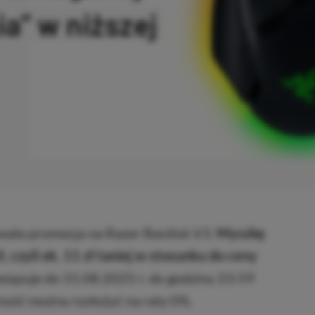
a” w niższej
OPIOWANO
ała promocja na Razer Basilisk V3.
Myszkę
 czyli ok. 11 zł taniej w stosunku do ceny
iązuje do 31.08.2025 r. do godziny 23:59
ność można rozłożyć na raty 0%.