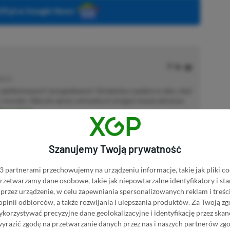
P.pl w Google News
MOCJE
 platformowych i przygodowych. Od dziecka z padem w ręku, choć
ę i myszkę. Obecnie oprócz wirtualnych zmagań stawia pierwsze
acz więcej...
akcji od
18.07.2022
)
Szanujemy Twoją prywatność
 partnerami przechowujemy na urządzeniu informacje, takie jak pliki co
 przetwarzamy dane osobowe, takie jak niepowtarzalne identyfikatory i s
przez urządzenie, w celu zapewniania spersonalizowanych reklam i treści
afiliacyjne. Jeżeli klikniesz taki link i dokonasz zakupu, otrzymamy
 opinii odbiorców, a także rozwijania i ulepszania produktów.
Za Twoją zg
atkowych kosztów. |
Etyka redakcyjna
orzystywać precyzyjne dane geolokalizacyjne i identyfikację przez ska
wyrazić zgodę na przetwarzanie danych przez nas i naszych partnerów zg