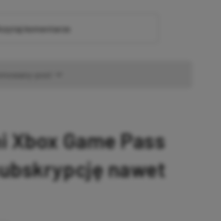
zytaj komentarze
omowany post
ni Xbox Game Pass
subskrypcję nawet