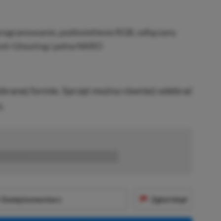
ogramowanie, podświetlenie RGB, odłączany
 Anti-Ghosting i pełne NKRO
ranej formie. Sprzęt można również odebrać
.
■■■■■■
Dodaj komentarz
Zgłoś błąd