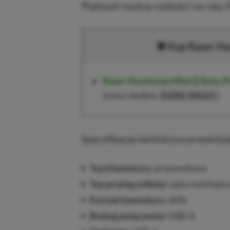
Płatność można rozłożyć na raty 
Kup Razer Hu
Razer Huntsman Mini (Clicky P
(cena z kodem
)
R1006-300625
Specyfikacja techniczna prezentuj
Typ klawiatury:
przewodowa
Typ przełączników:
opto-mechanicz
Format klawiatury:
60%
Rodzaj połączenia:
USB-A