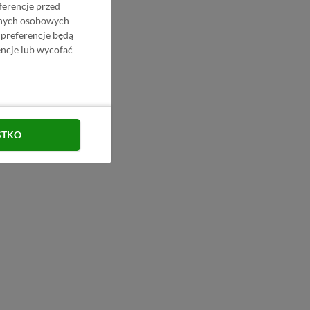
ferencje przed
danych osobowych
 preferencje będą
ncje lub wycofać
STKO