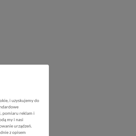
okie, i uzyskujemy do
tandardowe
, pomiaru reklam i
odą my i nasi
nowanie urządzeń.
odnie z opisem