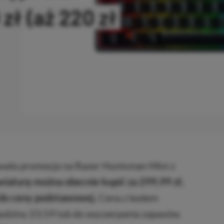
zł (aż 220 zł
OPIOWANO
wała promocja na Razer Huntsman Mini z
wiaturę można obecnie kupić za 299,99 zł,
u do ceny podstawowej.
Cena z kodem
odziny 23:59 lub do wyczerpania zapasów.