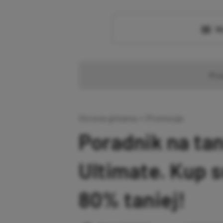
Wc
Pr
Strona główna
»
Promocje
Poradnik na ta
Ultimate. Kup 
80% taniej!