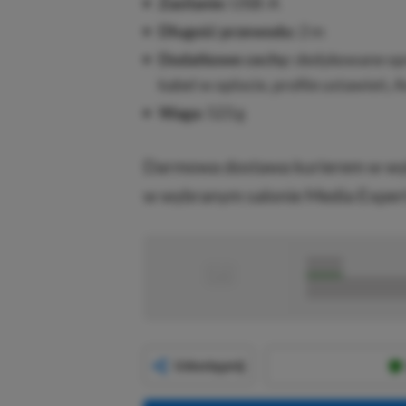
Zasilanie:
USB-A
Długość przewodu:
2 m
Dodatkowe cechy:
dedykowane opr
kabel w oplocie, profile ustawień,
Waga:
523 g
Darmowa dostawa kurierem w wyb
w wybranym salonie Media Expert
■
■■■■■
■■■■■■■■■■■
Udostępnij