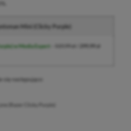
0%.
ntsman Mini (Clicky Purple)
urple)
w Media Expert
–
519,99 zł
/
299,99 zł
e się następująco:
ne (Razer Clicky Purple)