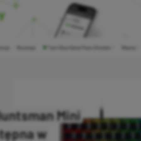
ocje
Recenzje
Tani Xbox Game Pass Ultimate
Więcej
Huntsman Mini
stępna w