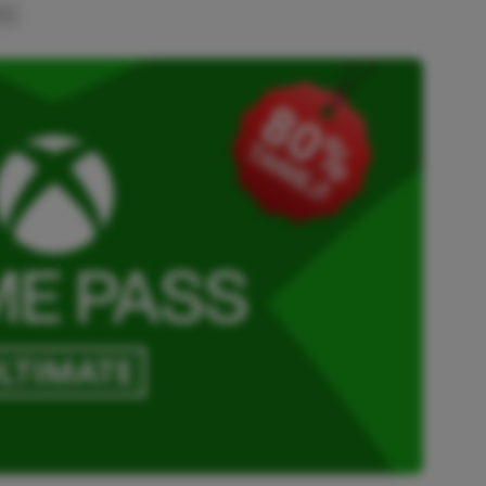
INK
SKOPIOWANO