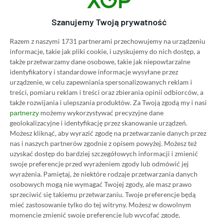
Szanujemy Twoją prywatność
Prosimy o zachowanie kultury wypowiedzi. Mimo że
pozwalamy na komentowanie osobom bez konta na
Razem z naszymi 1731 partnerami przechowujemy na urządzeniu
platformie Disqus, to i tak zalecamy jego założenie, bo
informacje, takie jak pliki cookie, i uzyskujemy do nich dostęp, a
wpisy gości często trafiają do spamu.
także przetwarzamy dane osobowe, takie jak niepowtarzalne
identyfikatory i standardowe informacje wysyłane przez
urządzenie, w celu zapewniania spersonalizowanych reklam i
treści, pomiaru reklam i treści oraz zbierania opinii odbiorców, a
Wczytaj komentarze
także rozwijania i ulepszania produktów.
Za Twoją zgodą my i nasi
możemy wykorzystywać precyzyjne dane
partnerzy
geolokalizacyjne i identyfikację przez skanowanie urządzeń.
Możesz kliknąć, aby wyrazić zgodę na przetwarzanie danych przez
Promowany post
nas i naszych partnerów zgodnie z opisem powyżej. Możesz też
uzyskać dostęp do bardziej szczegółowych informacji i zmienić
swoje preferencje przed wyrażeniem zgody lub odmówić jej
wyrażenia.
Pamiętaj, że niektóre rodzaje przetwarzania danych
Strona główna
»
Promocje
osobowych mogą nie wymagać Twojej zgody, ale masz prawo
Poradnik na tani Xbox Game
sprzeciwić się takiemu przetwarzaniu. Twoje preferencje będą
mieć zastosowanie tylko do tej witryny. Możesz w dowolnym
Pass Ultimate. Kup
momencie zmienić swoje preferencje lub wycofać zgodę,