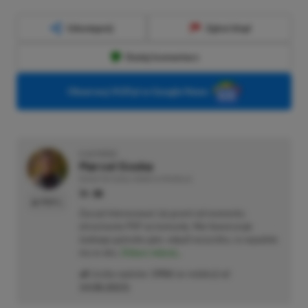
Udostępnij
Zgłoś błąd
Dodaj komentarz
Obserwuj XGP.pl w Google News
O AUTORZE
Marcel Goska
REDAKTOR DZIAŁU NEWSY & PROMOCJE
PROFIL
Zaczął interesować się grami od momentu
otrzymania PSP na komunię. Nie faworyzuje
żadnego gatunku gier, odpali wszystko, co wpadnie
mu w oko.
Zobacz więcej...
Liczba wpisów:
1906
(w redakcji od
14.08.2023
)