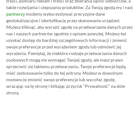
treści, pomiaru reklam i treści oraz zbierania opinii odbiorców, a
także rozwijania i ulepszania produktów.
Za Twoją zgodą my i nasi
możemy wykorzystywać precyzyjne dane
partnerzy
geolokalizacyjne i identyfikację przez skanowanie urządzeń.
Możesz kliknąć, aby wyrazić zgodę na przetwarzanie danych przez
nas i naszych partnerów zgodnie z opisem powyżej. Możesz też
uzyskać dostęp do bardziej szczegółowych informacji i zmienić
Koszt 1 miesiąca subskrypcji Xbox Game Pass
swoje preferencje przed wyrażeniem zgody lub odmówić jej
Ultimate w oficjalnym sklepie Microsoftu to
wyrażenia.
Pamiętaj, że niektóre rodzaje przetwarzania danych
obecnie aż 115 zł – nie ma co ukrywać, że to bardzo
osobowych mogą nie wymagać Twojej zgody, ale masz prawo
sprzeciwić się takiemu przetwarzaniu. Twoje preferencje będą
dużo. Jednak wcale nie musisz tyle płacić!
mieć zastosowanie tylko do tej witryny. Możesz w dowolnym
momencie zmienić swoje preferencje lub wycofać zgodę,
W tym poradniku, który właśnie czytasz,
wracając na tę stronę i klikając przycisk "Prywatność" na dole
strony.
pokażemy Ci, jak kupować ten abonament nawet
80% taniej
– za ok. 24-25 zł / msc zamiast 115 zł /
msc. Przedstawione w nim sposoby są w 100%
legalne i bezpieczne – pierwszą wersję tego
poradnika opublikowaliśmy w 2021 roku i od tego
czasu skorzystały z niego już dziesiątki tysięcy osób.