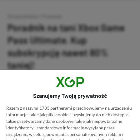
Strona główna
»
Promocje
Poradnik na tani Xbox Game
Pass Ultimate. Kup
subskrypcję nawet 80%
taniej!
Author
Kacper Kościański
SKOPIUJ LINK
SKOPIOWANO
Ost. aktualizacja:
26.06, 11:03
Szanujemy Twoją prywatność
Razem z naszymi 1733 partnerami przechowujemy na urządzeniu
informacje, takie jak pliki cookie, i uzyskujemy do nich dostęp, a
także przetwarzamy dane osobowe, takie jak niepowtarzalne
identyfikatory i standardowe informacje wysyłane przez
urządzenie, w celu zapewniania spersonalizowanych reklam i