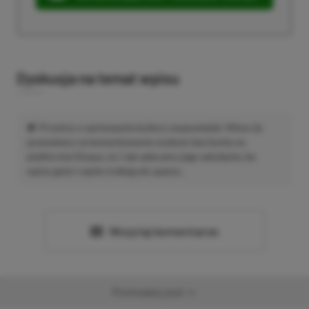
Dyskusja na temat wpisu
Prosimy o zachowanie kultury wypowiedzi. Mimo że
pozwalamy na komentowanie osobom bez konta na
platformie Disqus, to i tak zalecamy jego założenie, bo
wpisy gości często trafiają do spamu.
Wczytaj komentarze
Promowany post