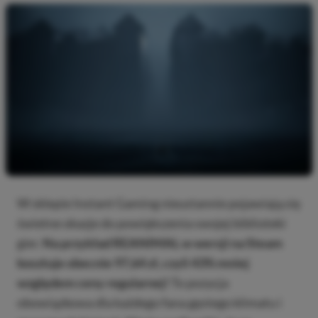
W sklepie Instant Gaming nieustannie pojawiają się
świetne okazje do powiększenia swojej biblioteki
gier.
Na przykład REANIMAL w wersji na Steam
kosztuje obecnie 97,64 zł, czyli 43% mniej
względem ceny regularnej!
To pozycja
obowiązkowa dla każdego fana gęstego klimatu i