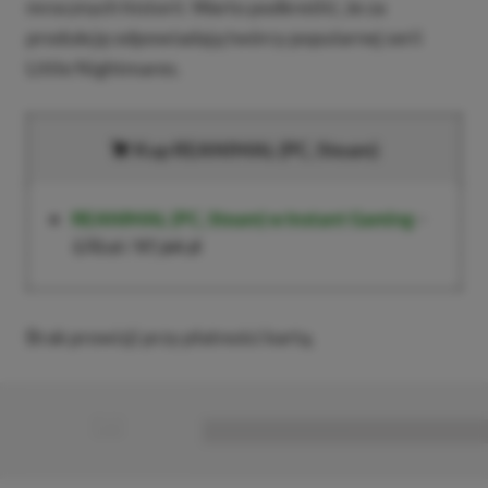
mrocznych historii. Warto podkreślić, że za
produkcję odpowiadają twórcy popularnej serii
Little Nightmares.
Kup REANIMAL (PC, Steam)
REANIMAL (PC, Steam)
w Instant Gaming
–
170 zł
/
97,64 zł
Brak prowizji przy płatności kartą.
■
■■■■■■■■■■■■■■■■■