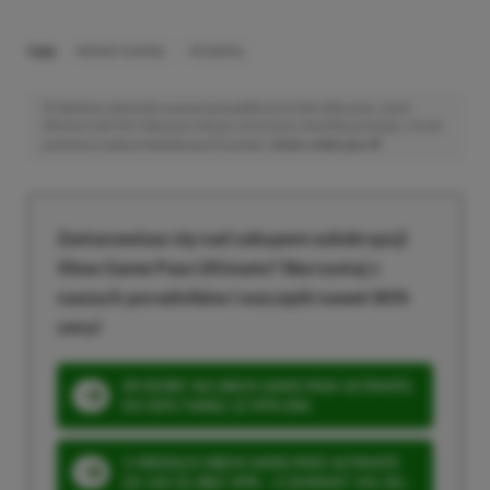
TAGI:
INSTANT GAMING
REANIMAL
Niektóre odnośniki w powyższej publikacji to linki afiliacyjne. Jeżeli
klikniesz taki link i dokonasz zakupu, otrzymamy niewielką prowizję, a Ty nie
poniesiesz żadnych dodatkowych kosztów. |
Etyka redakcyjna
Zastanawiasz się nad zakupem subskrypcji
Xbox Game Pass Ultimate? Skorzystaj z
naszych poradników i oszczędź nawet 80%
ceny!
SPOSOBY NA XBOX GAME PASS ULTIMATE
DO 80% TANIEJ (Z VPN-EM)
3 MIESIĄCE XBOX GAME PASS ULTIMATE
ZA 160 ZŁ (BEZ VPN – Z ZAMIAST 345 ZŁ)