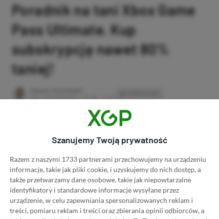
Poradnik na tani Xbox Game
Pass Ultimate. Kup
subskrypcję nawet 80%
taniej!
Author
Kacper Kościański
SKOPIUJ LINK
SKOPIOWANO
Ost. aktualizacja:
26.06, 11:03
Szanujemy Twoją prywatność
Razem z naszymi 1733 partnerami przechowujemy na urządzeniu
informacje, takie jak pliki cookie, i uzyskujemy do nich dostęp, a
także przetwarzamy dane osobowe, takie jak niepowtarzalne
identyfikatory i standardowe informacje wysyłane przez
urządzenie, w celu zapewniania spersonalizowanych reklam i
treści, pomiaru reklam i treści oraz zbierania opinii odbiorców, a