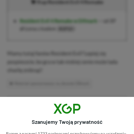
Kup Resident Evil 4 Remake
Resident Evil 4 Remake w Difmark
— od
37
zł
(cena z kodem
)
XGP10
Mamy tutaj fanów Resident Evil? Lepiej się
pospieszcie, bo gra w tak niskiej cenie może lada
chwilę zniknąć!
Materiał sponsorowany na zlecenie Difmark
Udostępnij
Zgłoś błąd
Dodaj komentarz
Szanujemy Twoją prywatność
Obserwuj XGP.pl w Google News
Razem z naszymi 1733 partnerami przechowujemy na urządzeniu