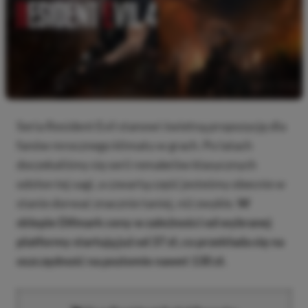
Seria Resident Evil stanowi świetną propozycję dla
fanów mrocznego klimatu w grach. Po latach
doczekaliśmy się serii remake’ów klasycznych
odsłon tej sagi, a czwartą część jesteśmy obecnie w
stanie dorwać znacznie taniej, niż zwykle.
W
sklepie Difmark ceny w zależności od wybranej
platformy startują już od 37 zł, co przekłada się na
oszczędność na poziomie nawet 130 zł.