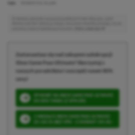
TAGI:
RESIDENT EVIL VILLAGE
Niektóre odnośniki w powyższej publikacji to linki afiliacyjne. Jeżeli
klikniesz taki link i dokonasz zakupu, otrzymamy niewielką prowizję, a Ty nie
poniesiesz żadnych dodatkowych kosztów. |
Etyka redakcyjna
Zastanawiasz się nad zakupem subskrypcji
Xbox Game Pass Ultimate? Skorzystaj z
naszych poradników i oszczędź nawet 80%
ceny!
SPOSOBY NA XBOX GAME PASS ULTIMATE
DO 80% TANIEJ (Z VPN-EM)
3 MIESIĄCE XBOX GAME PASS ULTIMATE
ZA 160 ZŁ (BEZ VPN – Z ZAMIAST 345 ZŁ)