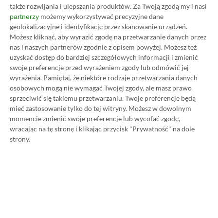
także rozwijania i ulepszania produktów.
Za Twoją zgodą my i nasi
możemy wykorzystywać precyzyjne dane
partnerzy
geolokalizacyjne i identyfikację przez skanowanie urządzeń.
Możesz kliknąć, aby wyrazić zgodę na przetwarzanie danych przez
Koszt 1 miesiąca subskrypcji Xbox Game Pass
nas i naszych partnerów zgodnie z opisem powyżej. Możesz też
uzyskać dostęp do bardziej szczegółowych informacji i zmienić
Ultimate w oficjalnym sklepie Microsoftu to
swoje preferencje przed wyrażeniem zgody lub odmówić jej
obecnie aż 115 zł – nie ma co ukrywać, że to bardzo
wyrażenia.
Pamiętaj, że niektóre rodzaje przetwarzania danych
dużo. Jednak wcale nie musisz tyle płacić!
osobowych mogą nie wymagać Twojej zgody, ale masz prawo
sprzeciwić się takiemu przetwarzaniu. Twoje preferencje będą
mieć zastosowanie tylko do tej witryny. Możesz w dowolnym
W tym poradniku, który właśnie czytasz,
momencie zmienić swoje preferencje lub wycofać zgodę,
pokażemy Ci, jak kupować ten abonament nawet
wracając na tę stronę i klikając przycisk "Prywatność" na dole
strony.
80% taniej
– za ok. 24-25 zł / msc zamiast 115 zł /
msc. Przedstawione w nim sposoby są w 100%
legalne i bezpieczne – pierwszą wersję tego
poradnika opublikowaliśmy w 2021 roku i od tego
czasu skorzystały z niego już dziesiątki tysięcy osób.
Oczywiście nasz poradnik na tani Xbox Game Pass