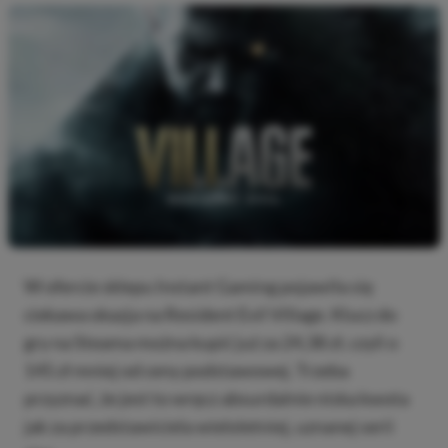
W ofercie sklepu Instant Gaming pojawiła się
ciekawa okazja na Resident Evil Village. Klucz do
gry na Steama można kupić już za 24,38 zł, czyli o
145 zł mniej od ceny podstawowej. Trzeba
przyznać, że jest to wręcz absurdalnie niska kwota
jak za przedstawiciela wieloletniej, uznanej serii