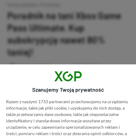
Strona główna
»
Promocje
Poradnik na tani Xbox Game
Pass Ultimate. Kup
subskrypcję nawet 80%
taniej!
Author
Kacper Kościański
SKOPIUJ LINK
SKOPIOWANO
Ost. aktualizacja:
26.06, 11:03
Szanujemy Twoją prywatność
Razem z naszymi 1733 partnerami przechowujemy na urządzeniu
informacje, takie jak pliki cookie, i uzyskujemy do nich dostęp, a
także przetwarzamy dane osobowe, takie jak niepowtarzalne
identyfikatory i standardowe informacje wysyłane przez
urządzenie, w celu zapewniania spersonalizowanych reklam i
treści, pomiaru reklam i treści oraz zbierania opinii odbiorców, a