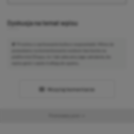
Dyskusja na temat wpisu
Prosimy o zachowanie kultury wypowiedzi. Mimo że
pozwalamy na komentowanie osobom bez konta na
platformie Disqus, to i tak zalecamy jego założenie, bo
wpisy gości często trafiają do spamu.
Wczytaj komentarze
Promowany post