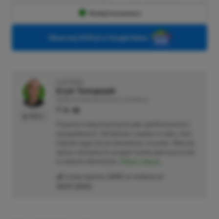
Dodaj komentarz
Obserwuj XGP.pl w Google News
O AUTORZE
Eryk Tomaszek
REDAKTOR DZIAŁÓW ARTYKUŁY & PROMOCJE
PROFIL
Pasjonat trójwymiarowych gier platformowych i
przygodowych. Od dziecka z padem w ręku, choć
chętnie sięga też po klawiaturę i myszkę. Obecnie
oprócz wirtualnych zmagań stawia pierwsze kroki
w świecie informatyki.
Zobacz więcej...
Liczba wpisów:
2205
(w redakcji od
18.07.2022
)