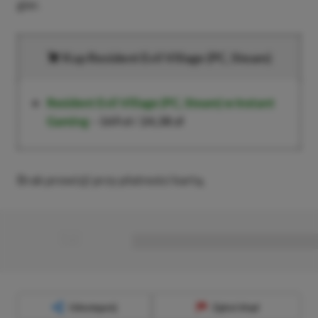
gier.
Kup Resident Evil Village (PC, Steam)
Resident Evil Village
(PC, Steam) w Instant
Gaming
–
169 zł
/
24,38 zł
Brak prowizji przy płatności kartą.
■
■■■■■■■■■■■■■■■■■
Udostępnij
Zgłoś błąd