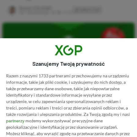
Author
Kacper Kościański
SKOPIUJ LINK
SKOPIOWANO
Ost. aktualizacja:
26.06, 11:03
Szanujemy Twoją prywatność
Razem z naszymi 1733 partnerami przechowujemy na urządzeniu
informacje, takie jak pliki cookie, i uzyskujemy do nich dostęp, a
także przetwarzamy dane osobowe, takie jak niepowtarzalne
identyfikatory i standardowe informacje wysyłane przez
urządzenie, w celu zapewniania spersonalizowanych reklam i
Koszt 1 miesiąca subskrypcji Xbox Game Pass
treści, pomiaru reklam i treści oraz zbierania opinii odbiorców, a
także rozwijania i ulepszania produktów.
Za Twoją zgodą my i nasi
Ultimate w oficjalnym sklepie Microsoftu to
możemy wykorzystywać precyzyjne dane
partnerzy
obecnie aż 115 zł – nie ma co ukrywać, że to bardzo
geolokalizacyjne i identyfikację przez skanowanie urządzeń.
dużo. Jednak wcale nie musisz tyle płacić!
Możesz kliknąć, aby wyrazić zgodę na przetwarzanie danych przez