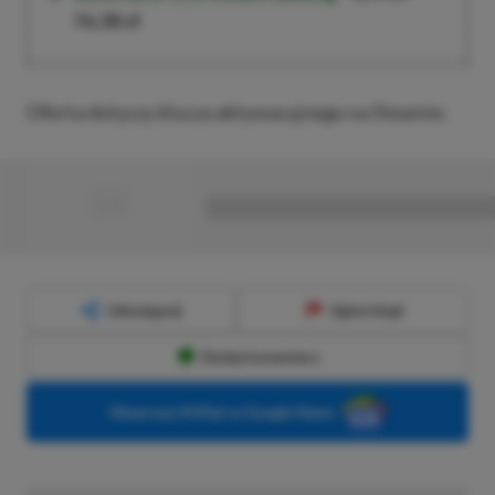
76,38 zł
Oferta dotyczy klucza aktywacyjnego na Steamie.
■
■■■■■■■■■■■■■■■■■
Udostępnij
Zgłoś błąd
Dodaj komentarz
Obserwuj XGP.pl w Google News