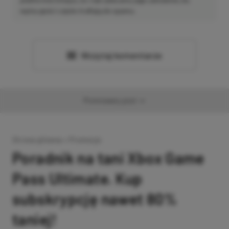
wpisy gości często trafiają do spamu.
Wczytaj komentarze
Promowany post
Strona główna
»
Promocje
Poradnik na tani Xbox Game
Pass Ultimate. Kup
subskrypcję nawet 80%
taniej!