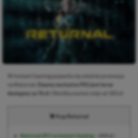
W Instant Gaming pojawiła się właśnie promocja
na Returnal.
Dawny exclusive PS5 jest teraz
dostępny za 76 zł.
Obniżka wynosi więc aż 183 zł.
Kup Returnal
Returnal (PC) w Instant Gaming
–
259 zł
/