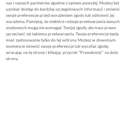
nas i naszych partnerów zgodnie z opisem powyżej. Możesz też
uzyskać dostęp do bardziej szczegółowych informacji i zmienić
W tym poradniku, który właśnie czytasz,
swoje preferencje przed wyrażeniem zgody lub odmówić jej
pokażemy Ci, jak kupować ten abonament nawet
wyrażenia.
Pamiętaj, że niektóre rodzaje przetwarzania danych
osobowych mogą nie wymagać Twojej zgody, ale masz prawo
80% taniej
– za ok. 24-25 zł / msc zamiast 115 zł /
sprzeciwić się takiemu przetwarzaniu. Twoje preferencje będą
msc. Przedstawione w nim sposoby są w 100%
mieć zastosowanie tylko do tej witryny. Możesz w dowolnym
legalne i bezpieczne – pierwszą wersję tego
momencie zmienić swoje preferencje lub wycofać zgodę,
wracając na tę stronę i klikając przycisk "Prywatność" na dole
poradnika opublikowaliśmy w 2021 roku i od tego
strony.
czasu skorzystały z niego już dziesiątki tysięcy osób.
Oczywiście nasz poradnik na tani Xbox Game Pass
Ultimate jest regularnie aktualizowany, dzięki
czemu możesz mieć pewność, że masz do czynienia z
jego najnowszą i w pełni aktualną wersję.
Zaprzyjaźnione sklepy przygotowały dla naszych
czytelników solidne rabaty, które w połączeniu
opisanymi w tym poradniku sposobami pozwalają