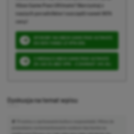
Xbox Game Pass Ultimate? Skorzystaj z
naszych poradników i oszczędź nawet 80%
ceny!
SPOSOBY NA XBOX GAME PASS ULTIMATE
DO 80% TANIEJ (Z VPN-EM)
3 MIESIĄCE XBOX GAME PASS ULTIMATE
ZA 160 ZŁ (BEZ VPN – Z ZAMIAST 345 ZŁ)
Dyskusja na temat wpisu
Prosimy o zachowanie kultury wypowiedzi. Mimo że
pozwalamy na komentowanie osobom bez konta na
platformie Disqus, to i tak zalecamy jego założenie, bo