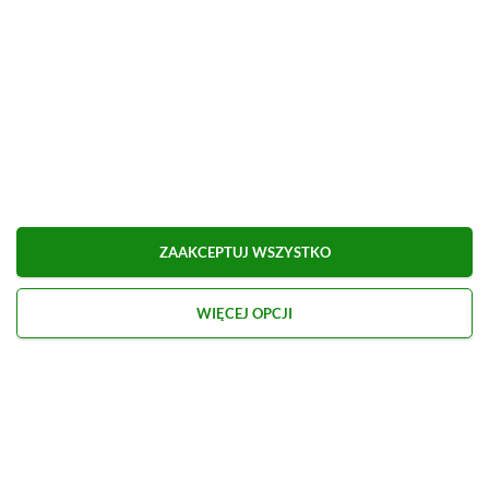
Dodaj komentarz
Obserwuj XGP.pl w Google News
O AUTORZE
Eryk Tomaszek
REDAKTOR DZIAŁÓW ARTYKUŁY & PROMOCJE
ZAAKCEPTUJ WSZYSTKO
PROFIL
Pasjonat trójwymiarowych gier platformowych i
WIĘCEJ OPCJI
przygodowych. Od dziecka z padem w ręku, choć
chętnie sięga też po klawiaturę i myszkę. Obecnie
oprócz wirtualnych zmagań stawia pierwsze kroki
w świecie informatyki.
Zobacz więcej...
Liczba wpisów:
2205
(w redakcji od
18.07.2022
)