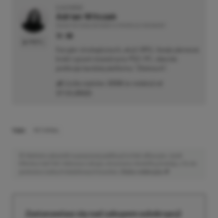
O AUTORZE
Adrian Witczak
REDAKTOR DZIAŁÓW NEWSY & PROMOCJE | RECENZENT
PROFIL
Fan gier strategicznych, akcji i RPG. Swoje pierwsze
kroki z grami stawiał przy PS2 i PC, obecnie
preferuje bardziej platformy "Zielonych".
Liczba wpisów:
3358
(w redakcji od
17.11.2022
)
TAGI:
RETURNAL
Niektóre odnośniki w powyższej publikacji to linki afiliacyjne. Jeżeli
klikniesz taki link i dokonasz zakupu, otrzymamy niewielką prowizję, a Ty nie
poniesiesz żadnych dodatkowych kosztów. |
Etyka redakcyjna
Zastanawiasz się nad zakupem subskrypcji