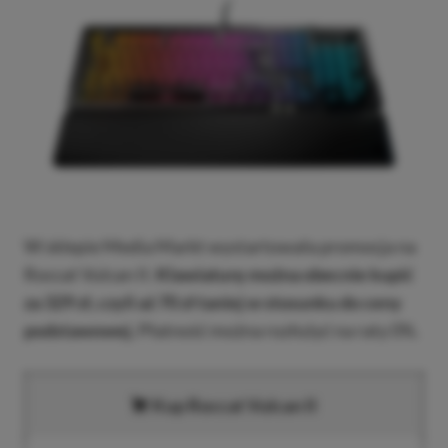
W sklepie Media Markt wystartowała promocja na
Roccat Vulcan II.
Klawiaturę można obecnie kupić
za 329 zł, czyli aż 70 zł taniej w stosunku do ceny
podstawowej.
Płatność można rozłożyć na raty 0%.
Kup Roccat Vulcan II