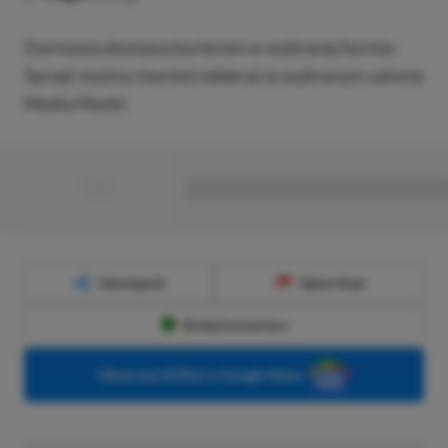
Darmowa dostawa kurierem w wybranej formie.
Sprzęt można również odebrać w wybranym salonie
Media Markt.
■
■■■■■■■■■■■■■■■■■
Udostępnij
Zgłoś błąd
Dodaj komentarz
Obserwuj XGP.pl w Google News