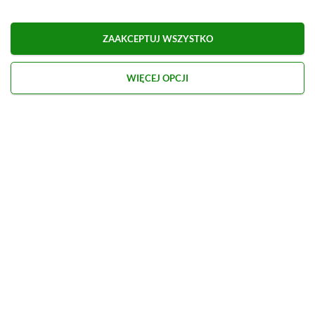
ZAAKCEPTUJ WSZYSTKO
TAGI:
XBOX GAME PASS ULTIMATE
WIĘCEJ OPCJI
Niektóre odnośniki w powyższej publikacji to linki afiliacyjne. Jeżeli
klikniesz taki link i dokonasz zakupu, otrzymamy niewielką prowizję, a Ty nie
poniesiesz żadnych dodatkowych kosztów. |
Etyka redakcyjna
Kolejną promocję przeczytasz poniżej
Strona główna
»
Promocje
Going Medieval na Steam za
40,39 zł! Średniowieczny
symulator budowania wioski