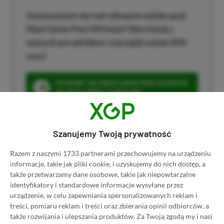
Zastanawiasz się nad zakupem subskrypcji
Xbox Game Pass Ultimate? Skorzystaj z
naszych poradników i oszczędź nawet 80%
ceny!
SPOSOBY NA XBOX GAME PASS ULTIMATE
DO 80% TANIEJ (Z VPN-EM)
3 MIESIĄCE XBOX GAME PASS ULTIMATE
ZA 160 ZŁ (BEZ VPN – Z ZAMIAST 345 ZŁ)
Szanujemy Twoją prywatność
Razem z naszymi 1733 partnerami przechowujemy na urządzeniu
informacje, takie jak pliki cookie, i uzyskujemy do nich dostęp, a
także przetwarzamy dane osobowe, takie jak niepowtarzalne
Dyskusja na temat wpisu
identyfikatory i standardowe informacje wysyłane przez
urządzenie, w celu zapewniania spersonalizowanych reklam i
treści, pomiaru reklam i treści oraz zbierania opinii odbiorców, a
także rozwijania i ulepszania produktów.
Za Twoją zgodą my i nasi
Prosimy o zachowanie kultury wypowiedzi. Mimo że