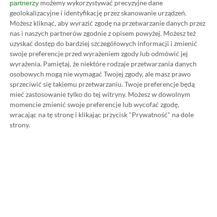
możemy wykorzystywać precyzyjne dane
partnerzy
pozwalamy na komentowanie osobom bez konta na
geolokalizacyjne i identyfikację przez skanowanie urządzeń.
platformie Disqus, to i tak zalecamy jego założenie, bo
Możesz kliknąć, aby wyrazić zgodę na przetwarzanie danych przez
wpisy gości często trafiają do spamu.
nas i naszych partnerów zgodnie z opisem powyżej. Możesz też
uzyskać dostęp do bardziej szczegółowych informacji i zmienić
swoje preferencje przed wyrażeniem zgody lub odmówić jej
wyrażenia.
Pamiętaj, że niektóre rodzaje przetwarzania danych
Wczytaj komentarze
osobowych mogą nie wymagać Twojej zgody, ale masz prawo
sprzeciwić się takiemu przetwarzaniu. Twoje preferencje będą
mieć zastosowanie tylko do tej witryny. Możesz w dowolnym
momencie zmienić swoje preferencje lub wycofać zgodę,
Promowany post
wracając na tę stronę i klikając przycisk "Prywatność" na dole
strony.
Strona główna
»
Promocje
Poradnik na tani Xbox Game
Pass Ultimate. Kup
subskrypcję nawet 80%