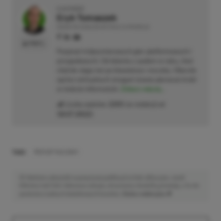
O AUTORZE
Eryk Tomaszek
REDAKTOR DZIAŁÓW ARTYKUŁY & PROMOCJE
PROFIL
Pasjonat trójwymiarowych gier platformowych i
przygodowych. Od dziecka z padem w ręku, choć
chętnie sięga też po klawiaturę i myszkę. Obecnie
oprócz wirtualnych zmagań stawia pierwsze kroki
w świecie informatyki.
Zobacz więcej...
Liczba wpisów:
2205
(w redakcji od
18.07.2022
)
TAGI:
ROCCAT VULCAN II
Niektóre odnośniki w powyższej publikacji to linki afiliacyjne. Jeżeli
klikniesz taki link i dokonasz zakupu, otrzymamy niewielką prowizję, a Ty nie
poniesiesz żadnych dodatkowych kosztów. |
Etyka redakcyjna