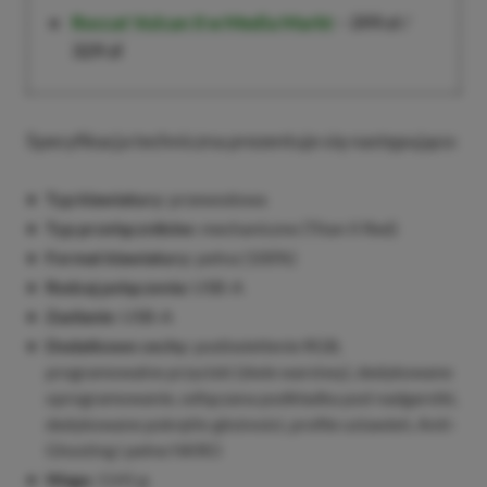
Roccat Vulcan II
w Media Markt
–
399 zł
/
329 zł
Specyfikacja techniczna prezentuje się następująco:
Typ klawiatury:
przewodowa
Typ przełączników:
mechaniczne (Titan II Red)
Format klawiatury:
pełna (100%)
Rodzaj połączenia:
USB-A
Zasilanie:
USB-A
Dodatkowe cechy:
podświetlenie RGB,
programowalne przyciski (dwie warstwy), dedykowane
oprogramowanie, odłączana podkładka pod nadgarstki,
dedykowane pokrętło głośności, profile ustawień, Anti-
Ghosting i pełne NKRO
Waga:
1141 g